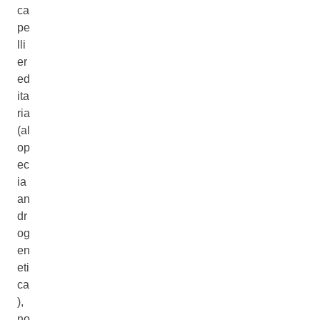
ca
pe
lli
er
ed
ita
ria
(al
op
ec
ia
an
dr
og
en
eti
ca
),
no