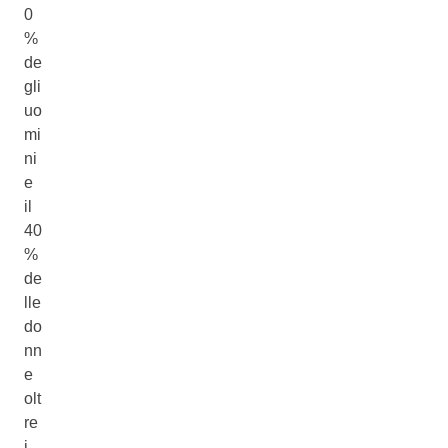
0
%
de
gli
uo
mi
ni
e
il
40
%
de
lle
do
nn
e
olt
re
i