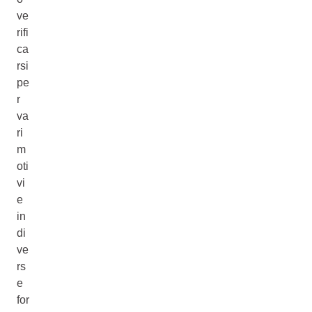
ve
rifi
ca
rsi
pe
r
va
ri
m
oti
vi
e
in
di
ve
rs
e
for