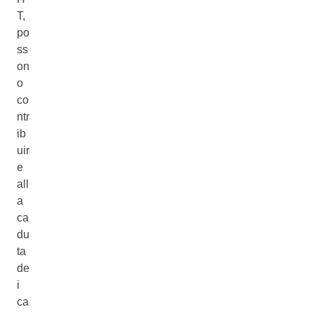
T,
po
ss
on
o
co
ntr
ib
uir
e
all
a
ca
du
ta
de
i
ca