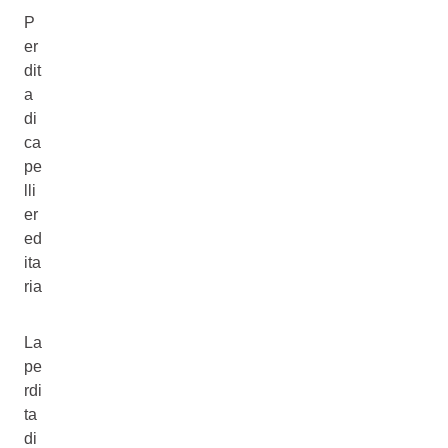
P
er
dit
a
di
ca
pe
lli
er
ed
ita
ria
La
pe
rdi
ta
di