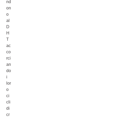
nd
on
o
al
D
H
T
ac
co
rci
an
do
i
lor
o
ci
cli
di
cr