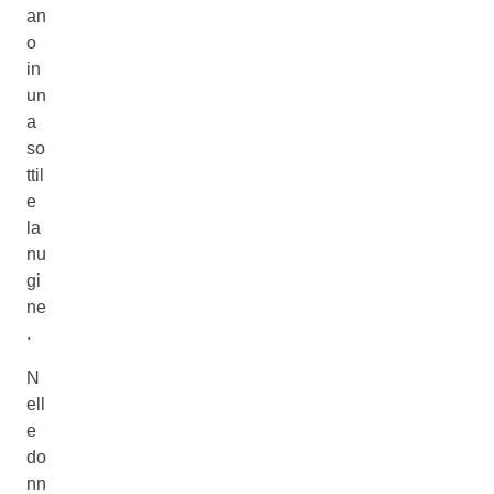
an
o
in
un
a
so
ttil
e
la
nu
gi
ne
.
N
ell
e
do
nn