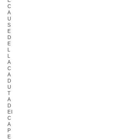
E
C
A
U
S
E
D
E
L
L
A
C
A
D
U
T
A
D
EI
C
A
P
E