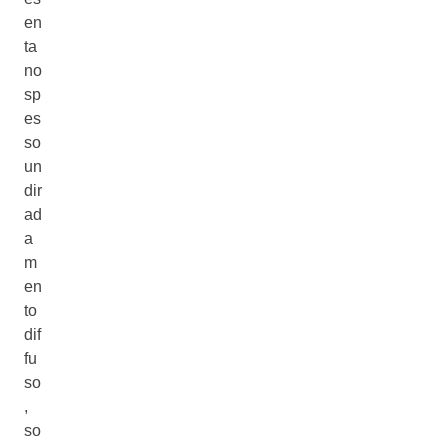
en
ta
no
sp
es
so
un
dir
ad
a
m
en
to
dif
fu
so
,
so