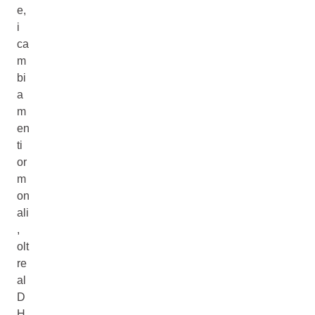
e,
i
ca
m
bi
a
m
en
ti
or
m
on
ali
,
olt
re
al
D
H