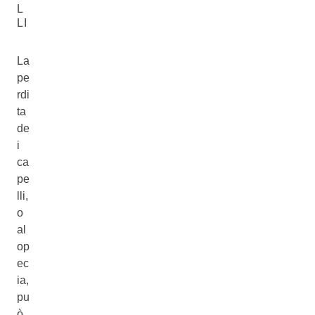
L
LI
La
pe
rdi
ta
de
i
ca
pe
lli,
o
al
op
ec
ia,
pu
ò