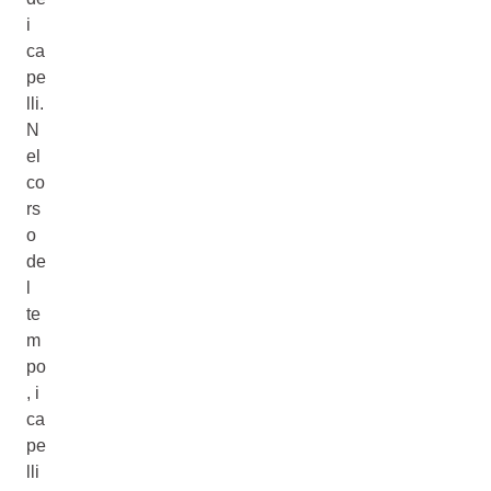
i
ca
pe
lli.
N
el
co
rs
o
de
l
te
m
po
, i
ca
pe
lli