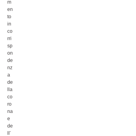
m
en
to
in
co
rri
sp
on
de
nz
a
de
lla
co
ro
na
e
de
ll'