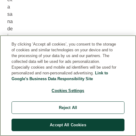
a
sa
na
de
i
ca
By clicking ‘Accept all cookies’, you consent to the storage
of cookies and similar technologies on your device and to
pe
the processing of your data by us and our partners. The
lli,
collected data will be used for ads personalization.
di
Especially cookies and mobile ad identifiers will be used for
mi
personalized and non-personalized advertising.
Link to
Google's Business Data Responsibility Site
nu
is
Cookies Settings
co
no
Reject All
co
n
l'e
Accept All Cookies
tà,