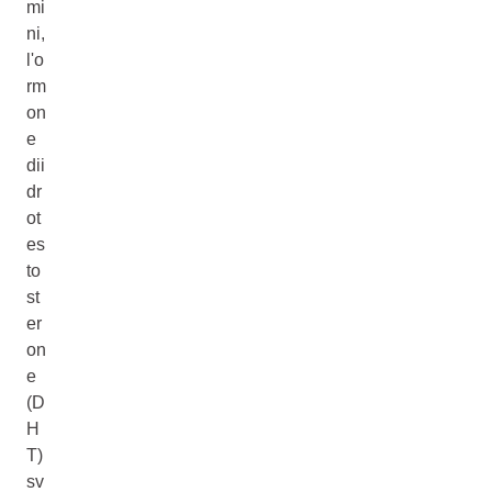
mi
ni,
l'o
rm
on
e
dii
dr
ot
es
to
st
er
on
e
(D
H
T)
sv