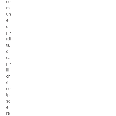
co
m
un
e
di
pe
rdi
ta
di
ca
pe
lli,
ch
e
co
lpi
sc
e
l'8