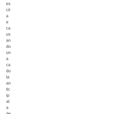
es
cit
a
e
ca
us
an
do
un
a
ca
du
ta
an
tic
ip
at
a
de