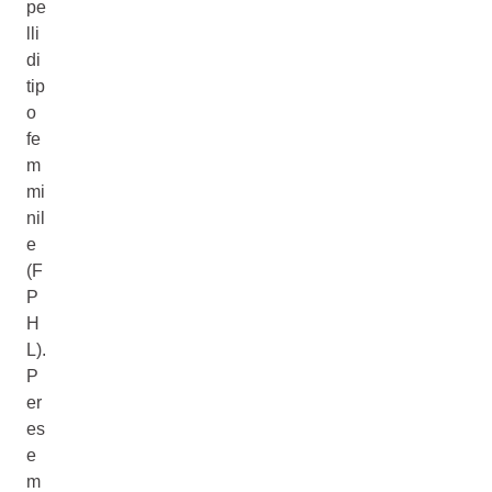
pe
lli
di
tip
o
fe
m
mi
nil
e
(F
P
H
L).
P
er
es
e
m