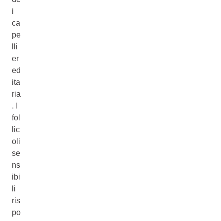
i
ca
pe
lli
er
ed
ita
ria
. I
fol
lic
oli
se
ns
ibi
li
ris
po