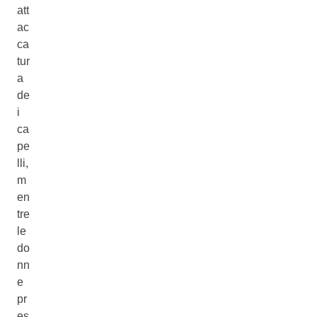
att
ac
ca
tur
a
de
i
ca
pe
lli,
m
en
tre
le
do
nn
e
pr
es