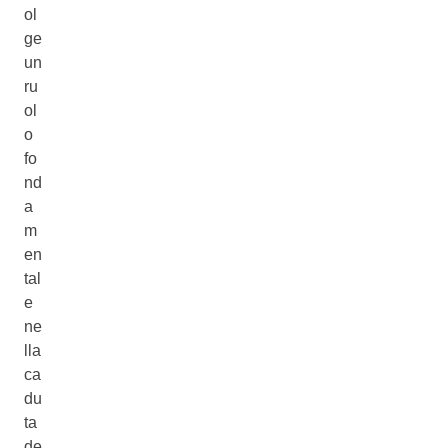
ol
ge
un
ru
ol
o
fo
nd
a
m
en
tal
e
ne
lla
ca
du
ta
de