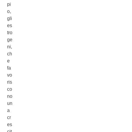
pi
o,
gli
es
tro
ge
ni,
ch
e
fa
vo
ris
co
no
un
a
cr
es
cit