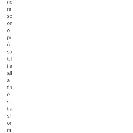
ric
re
sc
on
o
pi
ù
so
ttil
i e
all
a
fin
e
si
tra
sf
or
m