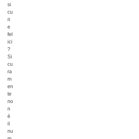
si
cu
ri
e
fel
ici
?
Si
cu
ra
m
en
te
no
n
è
il
nu
m