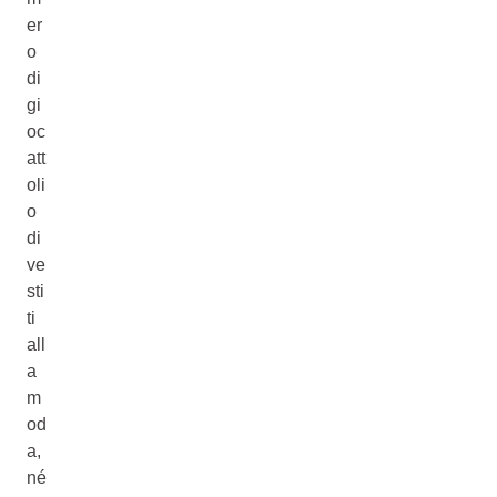
er
o
di
gi
oc
att
oli
o
di
ve
sti
ti
all
a
m
od
a,
né