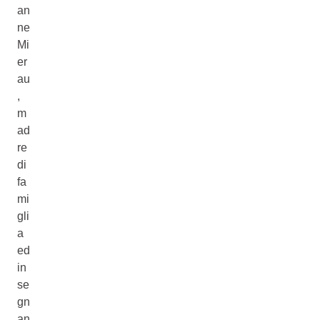
an
ne
Mi
er
au
,
m
ad
re
di
fa
mi
gli
a
ed
in
se
gn
an