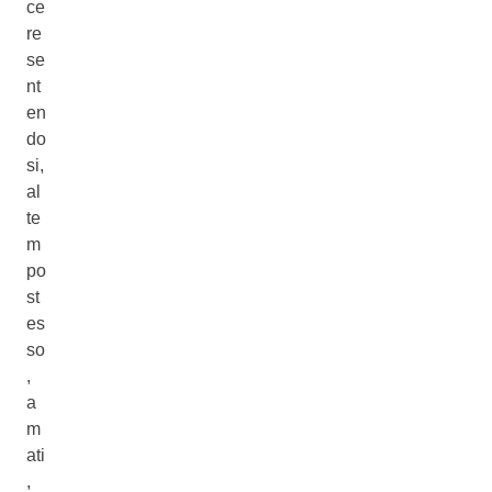
ce
re
se
nt
en
do
si,
al
te
m
po
st
es
so
,
a
m
ati
,