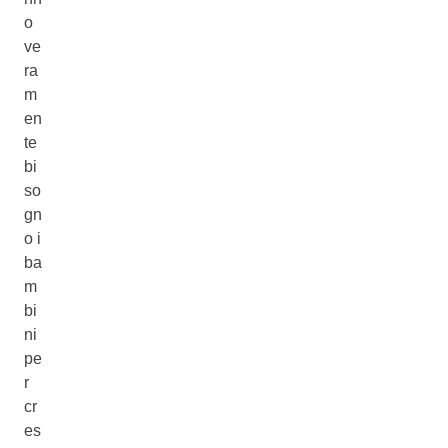
o
ve
ra
m
en
te
bi
so
gn
o i
ba
m
bi
ni
pe
r
cr
es