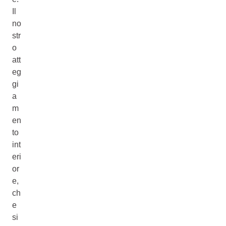
Il
no
str
o
att
eg
gi
a
m
en
to
int
eri
or
e,
ch
e
si