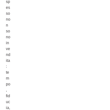
sp
es
so
no
n
so
no
in
ve
nd
ita
:
te
m
po
,
fid
uc
ia,