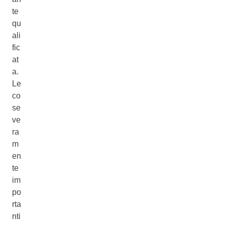
te
qu
ali
fic
at
a.
Le
co
se
ve
ra
m
en
te
im
po
rta
nti