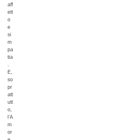
aff
ett
o
e
si
m
pa
tia
.
E,
so
pr
att
utt
o,
l'A
m
or
e.