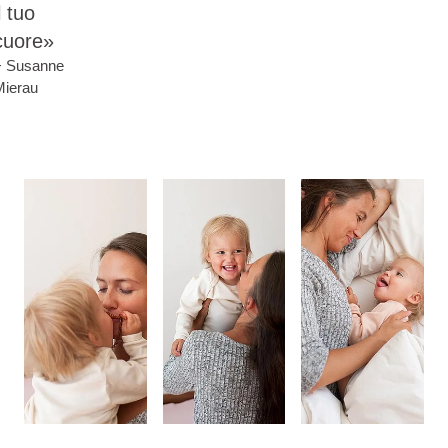
l tuo
cuore»
− Susanne
Mierau