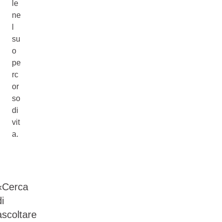
le
ne
l
su
o
pe
rc
or
so
di
vit
a.
«Cerca
di
ascoltare