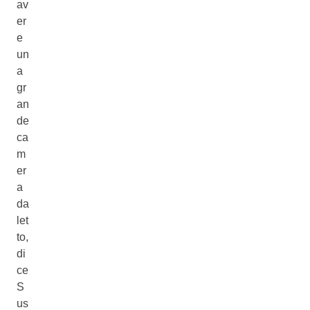
av
er
e
un
a
gr
an
de
ca
m
er
a
da
let
to,
di
ce
S
us