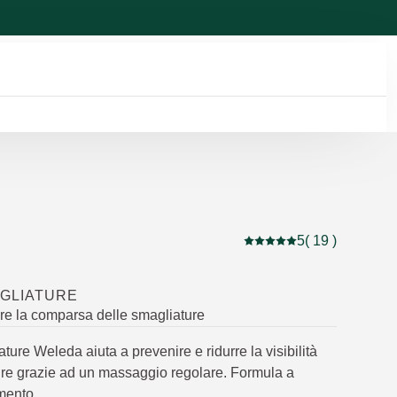
5
( 19 )
Valutazione attuale: 5 s
GLIATURE
ire la comparsa delle smagliature
ature Weleda aiuta a prevenire e ridurre la visibilità
ure grazie ad un massaggio regolare. Formula a
mento.