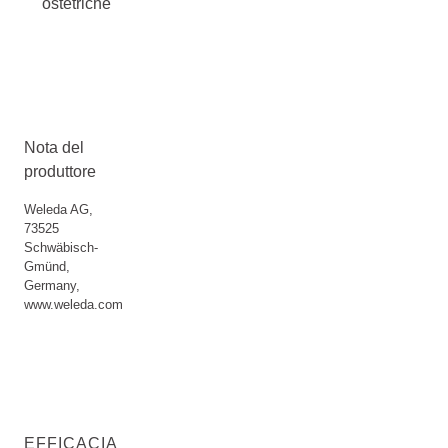
ostetriche
Nota del
produttore
Weleda AG,
73525
Schwäbisch-
Gmünd,
Germany,
www.weleda.com
EFFICACIA