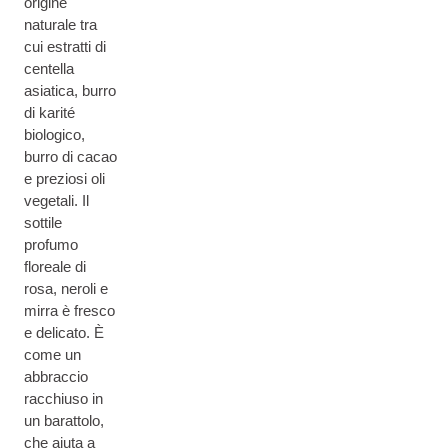
origine
naturale tra
cui estratti di
centella
asiatica, burro
di karité
biologico,
burro di cacao
e preziosi oli
vegetali. Il
sottile
profumo
floreale di
rosa, neroli e
mirra è fresco
e delicato. È
come un
abbraccio
racchiuso in
un barattolo,
che aiuta a