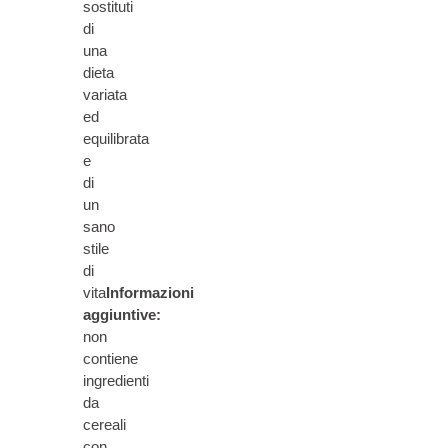
sostituti
di
una
dieta
variata
ed
equilibrata
e
di
un
sano
stile
di
vita
Informazioni
aggiuntive:
non
contiene
ingredienti
da
cereali
con