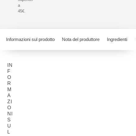
a
45€.
Informazioni sul prodotto
Nota del produttore
Ingredienti
IN
F
O
R
M
A
ZI
O
NI
S
U
L