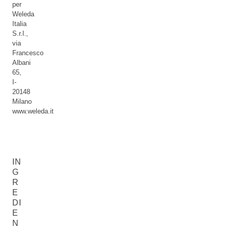
per
Weleda
Italia
S.r.l.,
via
Francesco
Albani
65,
I-
20148
Milano
www.weleda.it
IN
G
R
E
DI
E
N