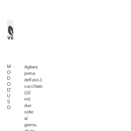
M
Agitare
O
prima
D
dell'uso.1
O
cucchiaio
D'
(10
U
ml)
S
due
O
volte
al
giorno,