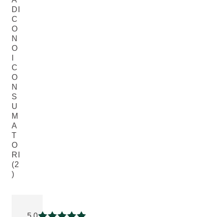
DI
C
O
N
O
I
C
O
N
S
U
M
A
T
O
RI
(2
)
Valutazione attuale: 5 su 5 stelle recensito da 2 consumatori
5.0