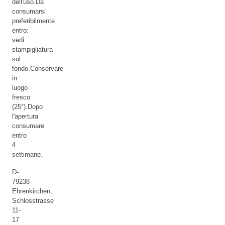
dell'uso.Da
consumarsi
preferibilmente
entro:
vedi
stampigliatura
sul
fondo.Conservare
in
luogo
fresco
(25°).Dopo
l'apertura
consumare
entro
4
settimane.
D-
79238
Ehrenkirchen,
Schlosstrasse
11-
17