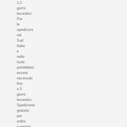
1-2
giorni
lavorativi.
Per
le
spedizioni
nel
Sud
Italia
e
nelle
Isole
potrebbero
essere
necessari
fino
a 5
giorni
lavorativi.
Spedizione
gratuita
per
ordini
superiori