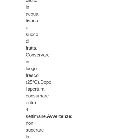
diluito
in
acqua,
tisana
o
succo
di
frutta.
Conservare
in
luogo
fresco
(25°C).Dopo
l'apertura
consumare
entro
4
settimane.
Avvertenze:
non
superare
la