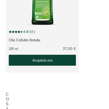
4.9
( 53 )
Valutazione attuale: 4.9 su 5 stelle recensito da 53 consumatori
Olio Cellulite Betulla
VEDI PRODOTTO:
37,00 €
200 ml
Acquista ora
C
O
S
A