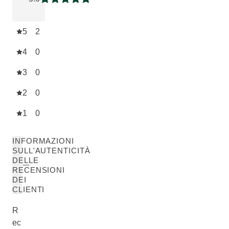
Valutazione attuale: 5 su 5 stelle
5
2
4
0
3
0
2
0
1
0
INFORMAZIONI
SULL'AUTENTICITÀ
DELLE
RECENSIONI
DEI
CLIENTI
R
ec