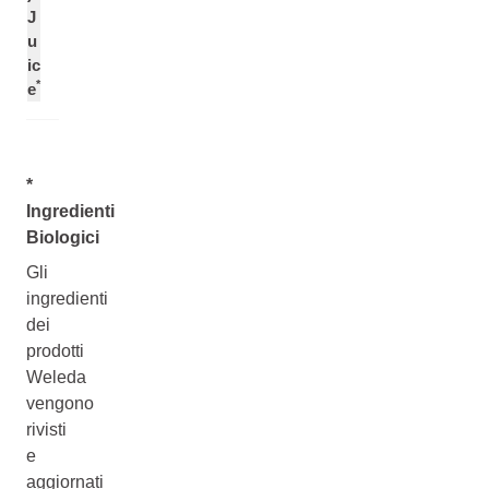
J
u
ic
*
e
*
Ingredienti
Biologici
Gli
ingredienti
dei
prodotti
Weleda
vengono
rivisti
e
aggiornati