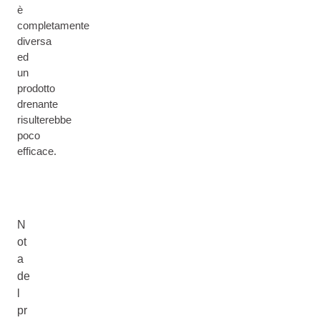
è
completamente
diversa
ed
un
prodotto
drenante
risulterebbe
poco
efficace.
N
ot
a
de
l
pr