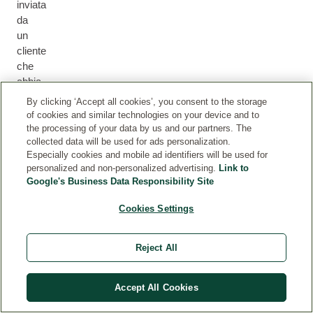
inviata
da
un
cliente
che
abbia
effettivamente
By clicking ‘Accept all cookies’, you consent to the storage
acquistato
of cookies and similar technologies on your device and to
il
the processing of your data by us and our partners. The
collected data will be used for ads personalization.
prodotto
Especially cookies and mobile ad identifiers will be used for
tramite
personalized and non-personalized advertising.
Link to
il
Google's Business Data Responsibility Site
nostro
sito
Cookies Settings
web
o
Reject All
che
abbia
ricevuto
Accept All Cookies
il
prodotto