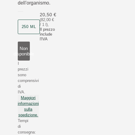
dell'organismo.
20,50 €
(82,00 €
/ 1 l)
,
250 ML
Il prezzo
include
l'IVA
Non
disponibile
I
prezzi
sono
comprensivi
di
IVA.
Maggiori
informazioni
sulla
spedizione.
Tempi
di
consegna: