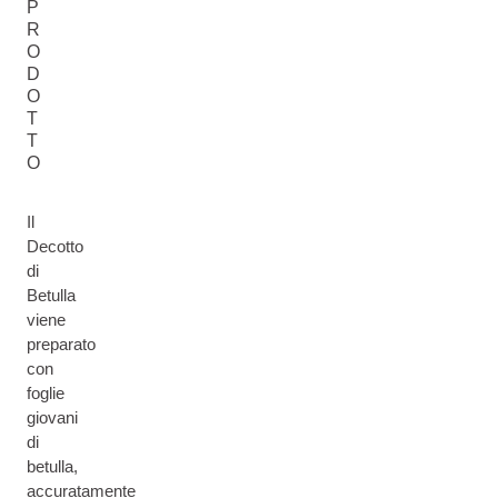
P
R
O
D
O
T
T
O
Il
Decotto
di
Betulla
viene
preparato
con
foglie
giovani
di
betulla,
accuratamente