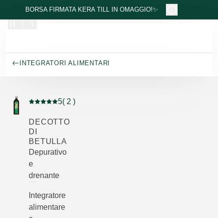
Passa al contenuto principale
BORSA FIRMATA KERA TILL IN OMAGGIO!✨
INTEGRATORI ALIMENTARI
5
( 2 )
Valutazione attuale: 5 su 5 stelle recensito da 2 consum
DECOTTO
DI
BETULLA
Depurativo
e
drenante
Integratore
alimentare