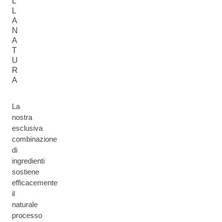
L
L
A
N
A
T
U
R
A
La
nostra
esclusiva
combinazione
di
ingredienti
sostiene
efficacemente
il
naturale
processo