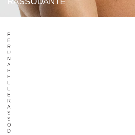
RASSODANTE
P
E
R
U
N
A
P
E
L
L
E
R
A
S
S
O
D