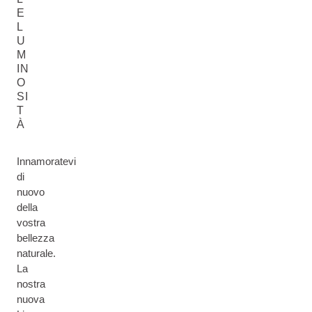
E
L
U
M
IN
O
SI
T
À
Innamoratevi
di
nuovo
della
vostra
bellezza
naturale.
La
nostra
nuova