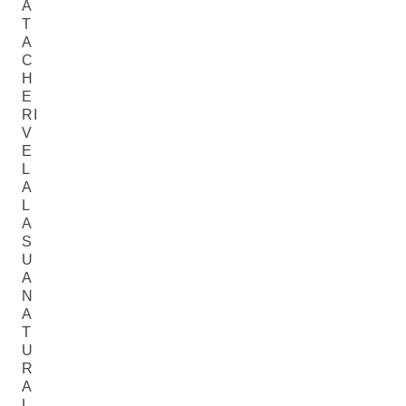
A
T
A
C
H
E
RI
V
E
L
A
L
A
S
U
A
N
A
T
U
R
A
L