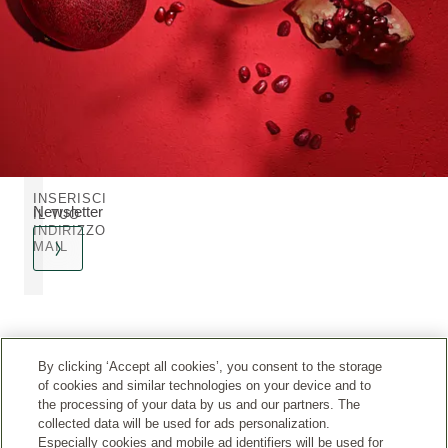
INSERISCI
Newsletter
IL TUO
INDIRIZZO
MAIL
By clicking ‘Accept all cookies’, you consent to the storage
Spedizione
Consegna
Acquisti
of cookies and similar technologies on your device and to
gratuita
2/3 giorni
sicuri
the processing of your data by us and our partners. The
lavorativi
A partire da
Carta e
collected data will be used for ads personalization.
45€
Paypal
Especially cookies and mobile ad identifiers will be used for