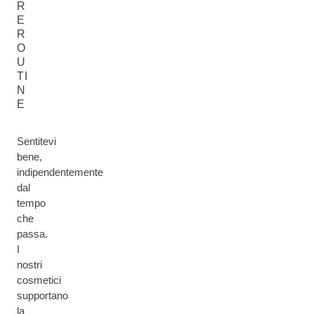
R
E
R
O
U
TI
N
E
Sentitevi
bene,
indipendentemente
dal
tempo
che
passa.
I
nostri
cosmetici
supportano
la