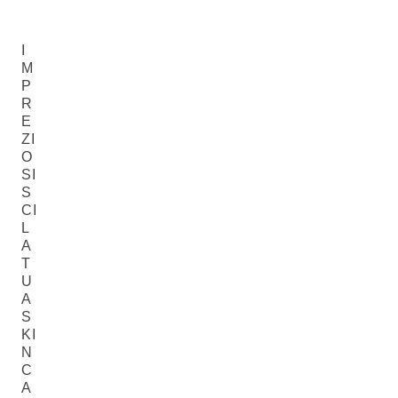
I
M
P
R
E
ZI
O
SI
S
CI
L
A
T
U
A
S
KI
N
C
A