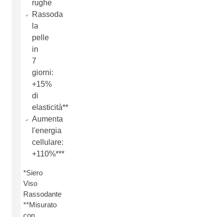
rughe
Rassoda
la
pelle
in
7
giorni:
+15%
di
elasticità**
Aumenta
l'energia
cellulare:
+110%***
*Siero
Viso
Rassodante
**Misurato
con