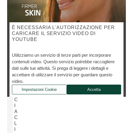
È NECESSARIA L'AUTORIZZAZIONE PER
CARICARE IL SERVIZIO VIDEO DI
YOUTUBE
Utilizziamo un servizio di terze parti per incorporare
contenuti video. Questo servizio potrebbe raccogliere
E
dati sulle tue attività. Si prega di leggere i dettagli e
F
accettare di utilizzare il servizio per guardare questo
F
video.
I
C
Impostazioni Cookie
Accetta
A
C
I
A
C
L
I