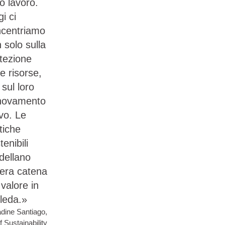
o lavoro.
i ci
centriamo
 solo sulla
tezione
le risorse,
sul loro
nnovamento
ivo. Le
tiche
tenibili
dellano
ntera catena
 valore in
leda.»
dine Santiago,
f Sustainability