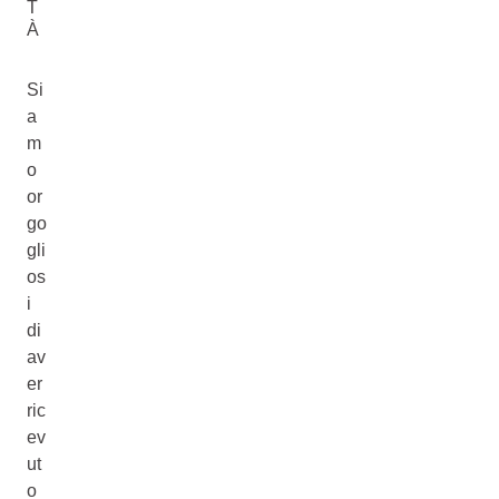
T
À
Si
a
m
o
or
go
gli
os
i
di
av
er
ric
ev
ut
o