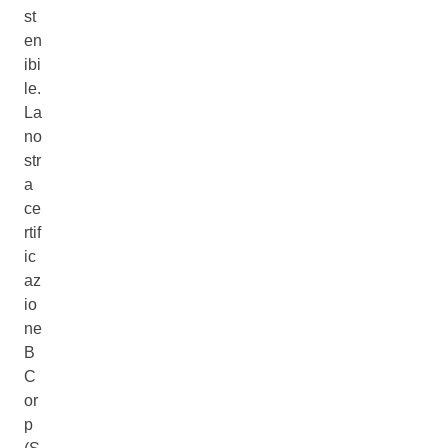
st
en
ibi
le.
La
no
str
a
ce
rtif
ic
az
io
ne
B
C
or
p