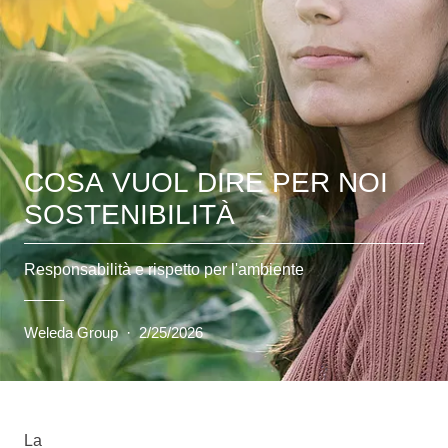
COSA VUOL DIRE PER NOI
SOSTENIBILITÀ
Responsabilità e rispetto per l'ambiente
Weleda Group
·
2/25/2026
La