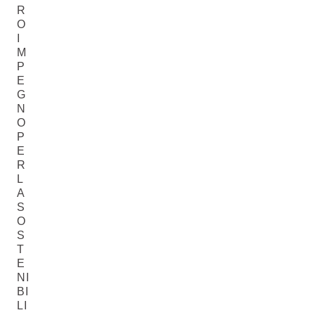
R
O
I
M
P
E
G
N
O
P
E
R
L
A
S
O
S
T
E
NI
BI
LI