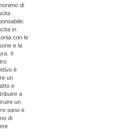
inonimo di
scita
ponsabile:
scita in
onia con le
sone e la
ra. Il
tro
ettivo è
re un
atto e
tribuire a
truire un
uro sano e
no di
ere