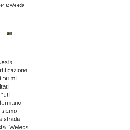
cer at Weleda
esta
rtificazione
i ottimi
ltati
enuti
fermano
 siamo
la strada
sta. Weleda