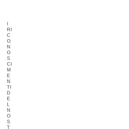
I
RI
C
O
N
O
S
CI
M
E
N
TI
D
E
L
N
O
S
T