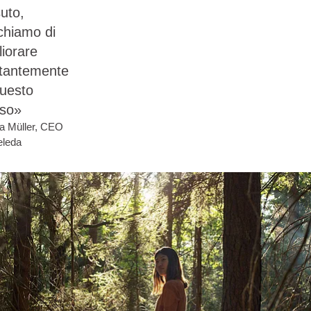
suto,
chiamo di
liorare
tantemente
questo
so»
na Müller, CEO
eleda