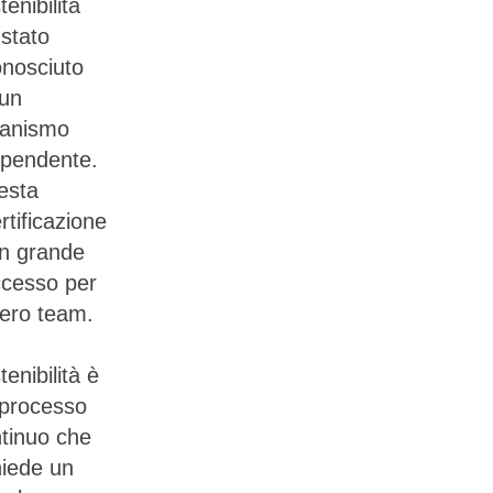
tenibilità
 stato
onosciuto
un
ganismo
ipendente.
esta
ertificazione
n grande
cesso per
ntero team.
tenibilità è
processo
tinuo che
hiede un