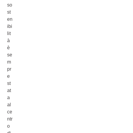
so
st
en
ibi
lit
à
è
se
m
pr
e
st
at
a
al
ce
ntr
o