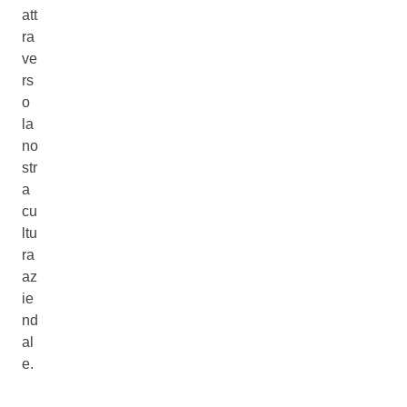
att
ra
ve
rs
o
la
no
str
a
cu
ltu
ra
az
ie
nd
al
e.