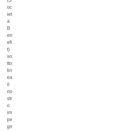
(S
oc
iet
à
B
en
efi
t)
so
tto
lin
ea
il
no
str
o
im
pe
gn