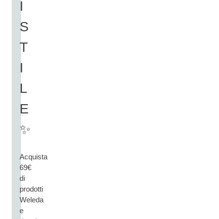
I
S
T
I
L
E
✨
Acquista
69€
di
prodotti
Weleda
e