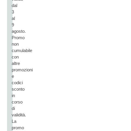
dal
3
al
9
agosto.
Promo
non
cumulabile
con
altre
promozioni
e
codici
sconto
in
corso
di
validità.
La
promo