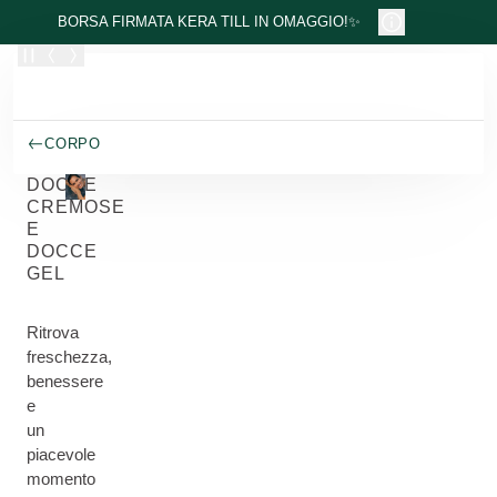
Passa al contenuto principale
BORSA FIRMATA KERA TILL IN OMAGGIO!✨
CORPO
DOCCE
CREMOSE
E
DOCCE
GEL
Ritrova
freschezza,
benessere
e
un
piacevole
momento