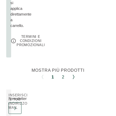
si
applica
direttamente
a
carrello.
TERMINI E
CONDIZIONI
PROMOZIONALI
MOSTRA PIÙ PRODOTTI
1
2
INSERISCI
Newsletter
IL TUO
INDIRIZZO
MAIL