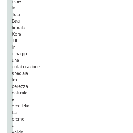
ricevi
la
Tote
Bag
firmata
Kera
Till
in
omaggio:
una
collaborazione
speciale
tra
bellezza
naturale
e
creatività.
La
promo
è
valida