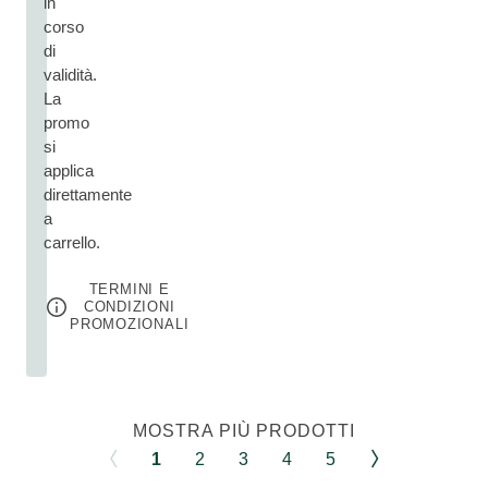
in
corso
di
validità.
La
promo
si
applica
direttamente
a
carrello.
TERMINI E
CONDIZIONI
PROMOZIONALI
MOSTRA PIÙ PRODOTTI
1
2
3
4
5