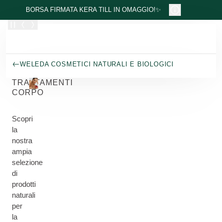
Passa al contenuto principale
BORSA FIRMATA KERA TILL IN OMAGGIO!✨
WELEDA COSMETICI NATURALI E BIOLOGICI
TRATTAMENTI
CORPO
Scopri
la
nostra
ampia
selezione
di
prodotti
naturali
per
la