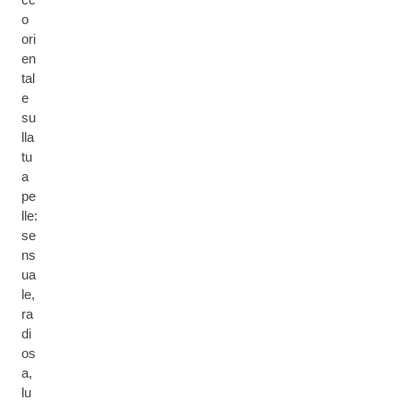
o
ori
en
tal
e
su
lla
tu
a
pe
lle:
se
ns
ua
le,
ra
di
os
a,
lu