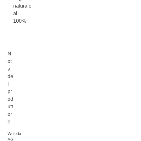
naturale
al
100%
N
ot
a
de
l
pr
od
utt
or
e
Weleda
AG,