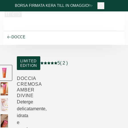
Passa al contenuto principale
BORSA FIRMATA KERA TILL IN OMAGGIO!✨
DOCCE
LIMITED
5
( 2 )
EDITION
Valutazione attuale: 5 su 5 stelle recensito
DOCCIA
CREMOSA
AMBER
DIVINE
Deterge
delicatamente,
idrata
e