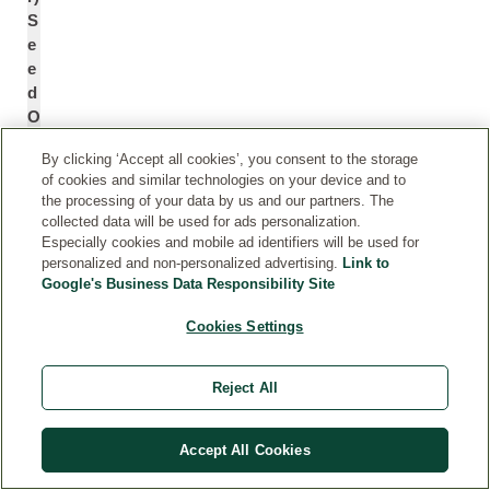
S
e
e
d
O
*
il
By clicking ‘Accept all cookies’, you consent to the storage
of cookies and similar technologies on your device and to
G
C
the processing of your data by us and our partners. The
collected data will be used for ads personalization.
lu
o
Especially cookies and mobile ad identifiers will be used for
c
c
personalized and non-personalized advertising.
Link to
o
o
Google's Business Data Responsibility Site
si
-
d
G
Cookies Settings
e
lu
di
c
Reject All
c
o
o
si
c
d
Accept All Cookies
c
e
o