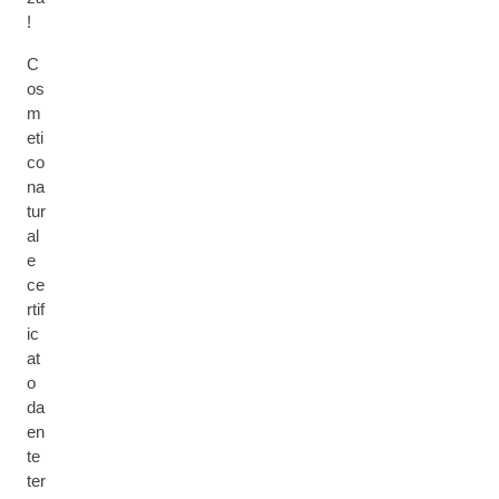
!
C
os
m
eti
co
na
tur
al
e
ce
rtif
ic
at
o
da
en
te
ter