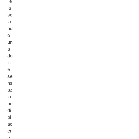
lle
la
sc
ia
nd
o
un
a
do
lc
e
se
ns
az
io
ne
di
pi
ac
er
e