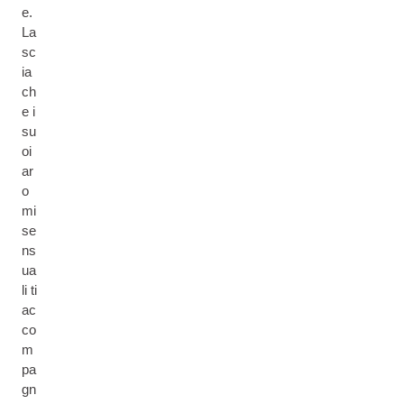
e.
La
sc
ia
ch
e i
su
oi
ar
o
mi
se
ns
ua
li ti
ac
co
m
pa
gn