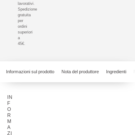
lavorativi.
Spedizione
gratuita
per
ordini
superiori
a
45€.
Informazioni sul prodotto
Nota del produttore
Ingredienti
IN
F
O
R
M
A
ZI