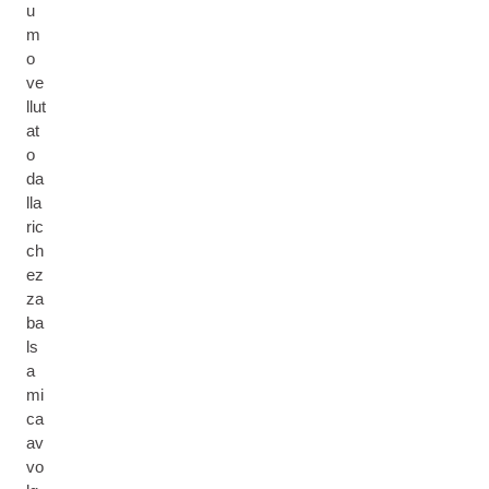
u
m
o
ve
llut
at
o
da
lla
ric
ch
ez
za
ba
ls
a
mi
ca
av
vo