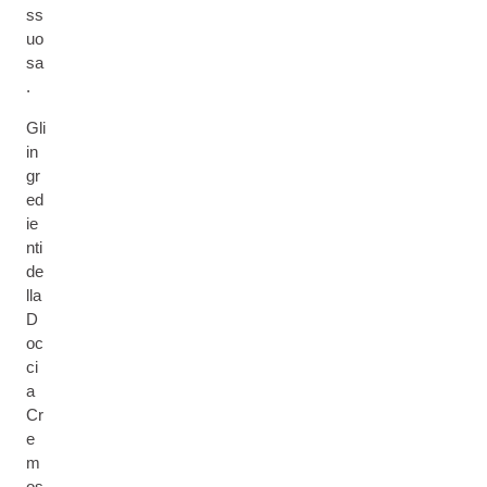
ss
uo
sa
.
Gli
in
gr
ed
ie
nti
de
lla
D
oc
ci
a
Cr
e
m
os