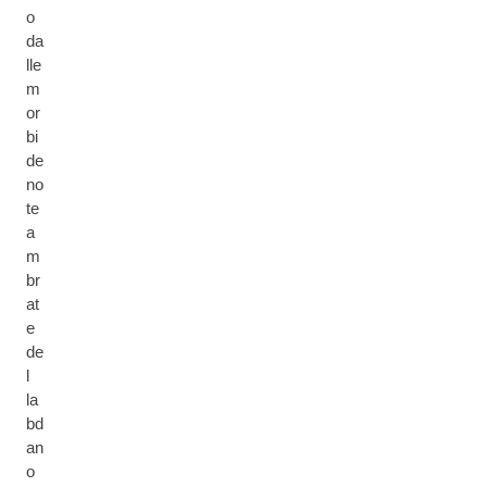
o
da
lle
m
or
bi
de
no
te
a
m
br
at
e
de
l
la
bd
an
o