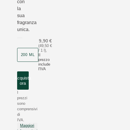
con
la
sua
fragranza
unica.
9,90 €
(49,50 €
/ 1 l)
,
200 ML
Il
prezzo
include
l'IVA
Acquista
ora
I
prezzi
sono
comprensivi
di
IVA.
Maggiori