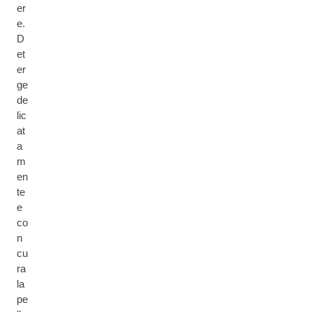
er
e.
D
et
er
ge
de
lic
at
a
m
en
te
e
co
n
cu
ra
la
pe