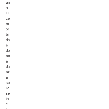
un
a
lu
ce
m
or
bi
da
e
do
rat
a
da
nz
a
su
lla
se
ta
e