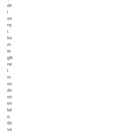
de
i
se
ns
i.
Im
m
er
giti
ne
l
m
on
do
ori
en
tal
e,
do
ve