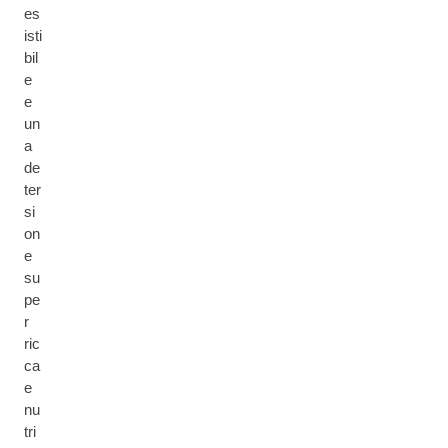
es
isti
bil
e
e
un
a
de
ter
si
on
e
su
pe
r
ric
ca
e
nu
tri