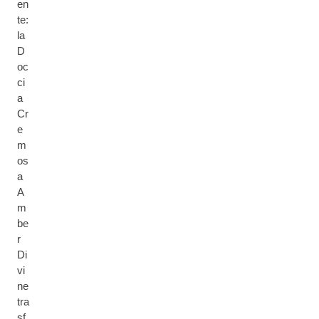
en
te:
la
D
oc
ci
a
Cr
e
m
os
a
A
m
be
r
Di
vi
ne
tra
sf