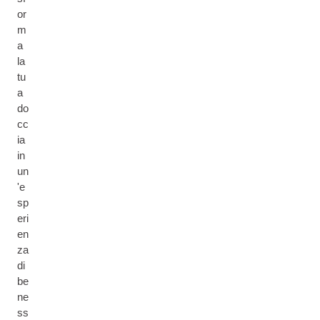
or
m
a
la
tu
a
do
cc
ia
in
un
'e
sp
eri
en
za
di
be
ne
ss