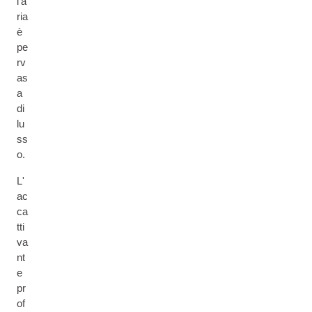
l'a
ria
è
pe
rv
as
a
di
lu
ss
o.
L'
ac
ca
tti
va
nt
e
pr
of