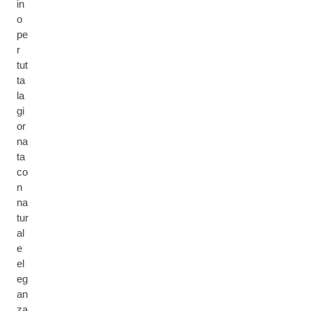
in
o
pe
r
tut
ta
la
gi
or
na
ta
co
n
na
tur
al
e
el
eg
an
za