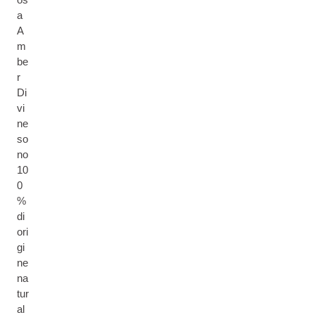
a
A
m
be
r
Di
vi
ne
so
no
10
0
%
di
ori
gi
ne
na
tur
al