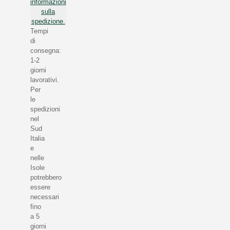
informazioni
sulla
spedizione.
Tempi
di
consegna:
1-2
giorni
lavorativi.
Per
le
spedizioni
nel
Sud
Italia
e
nelle
Isole
potrebbero
essere
necessari
fino
a 5
giorni