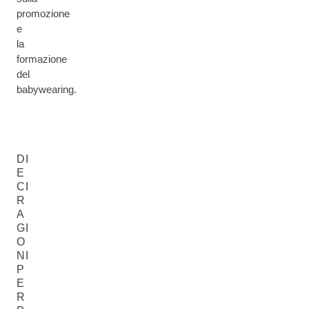
promozione
e
la
formazione
del
babywearing.
DI
E
CI
R
A
GI
O
NI
P
E
R