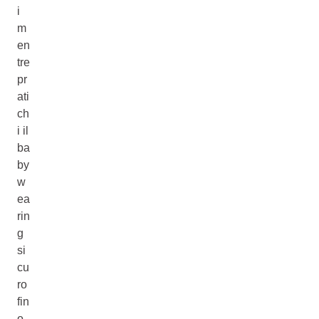
i
m
en
tre
pr
ati
ch
i il
ba
by
w
ea
rin
g
si
cu
ro
fin
o