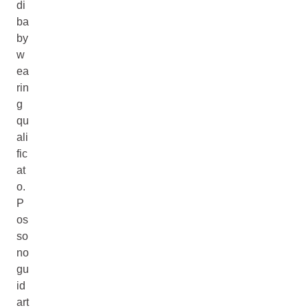
di
ba
by
w
ea
rin
g
qu
ali
fic
at
o.
P
os
so
no
gu
id
art