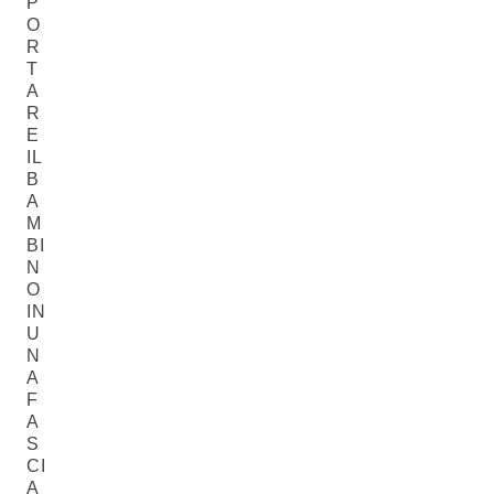
P
O
R
T
A
R
E
IL
B
A
M
BI
N
O
IN
U
N
A
F
A
S
CI
A