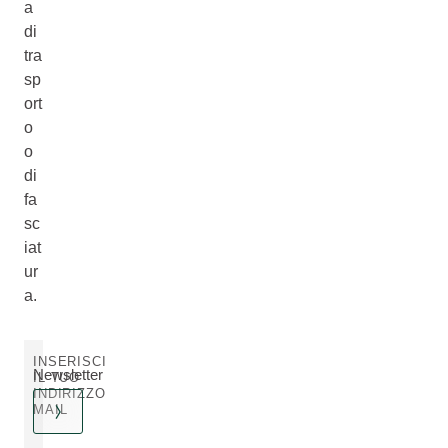
a
di
tra
sp
ort
o
o
di
fa
sc
iat
ur
a.
INSERISCI
Newsletter
IL TUO
INDIRIZZO
MAIL