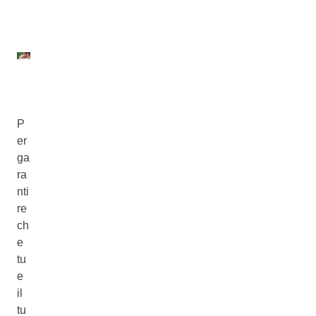
P
er
ga
ra
nti
re
ch
e
tu
e
il
tu