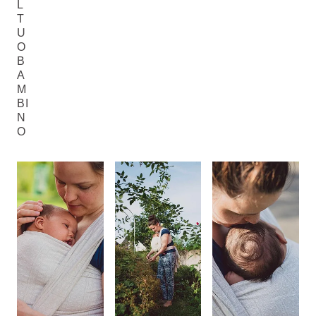
L
T
U
O
B
A
M
BI
N
O