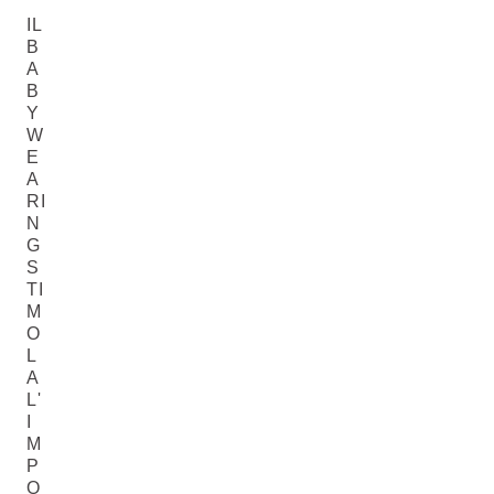
IL
B
A
B
Y
W
E
A
RI
N
G
S
TI
M
O
L
A
L'
I
M
P
O