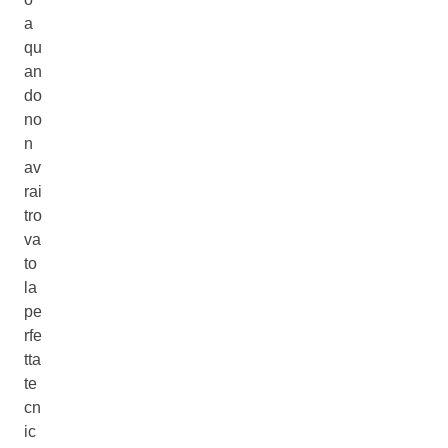
a
qu
an
do
no
n
av
rai
tro
va
to
la
pe
rfe
tta
te
cn
ic