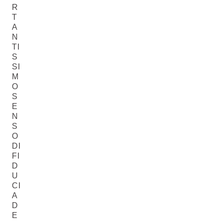
R
T
A
N
TI
S
SI
M
O
S
E
N
S
O
DI
FI
D
U
CI
A
D
E