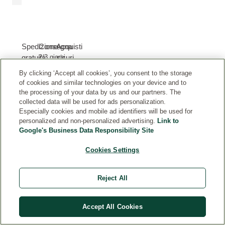
Spedizione
Consegna
Acquisti
gratuita
2/3 giorni
sicuri
lavorativi
A partire da
Carta e
By clicking ‘Accept all cookies’, you consent to the storage
45€
Paypal
of cookies and similar technologies on your device and to
the processing of your data by us and our partners. The
collected data will be used for ads personalization.
Especially cookies and mobile ad identifiers will be used for
personalized and non-personalized advertising.
Link to
Google's Business Data Responsibility Site
Cookies Settings
CUSTOMER SERVICE
NOTE LEGALI
Reject All
INFORMAZIONI
Accept All Cookies