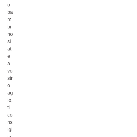
o
ba
m
bi
no
si
at
e
a
vo
str
o
ag
io,
ti
co
ns
igl
ia