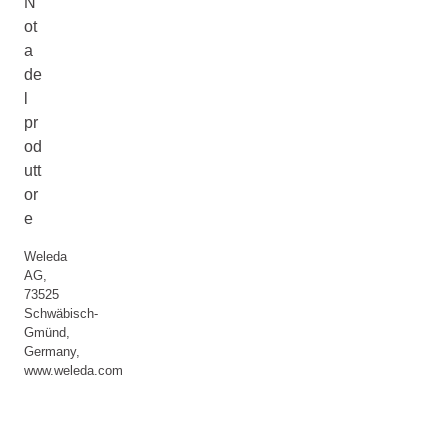
N
ot
a
de
l
pr
od
utt
or
e
Weleda
AG,
73525
Schwäbisch-
Gmünd,
Germany,
www.weleda.com