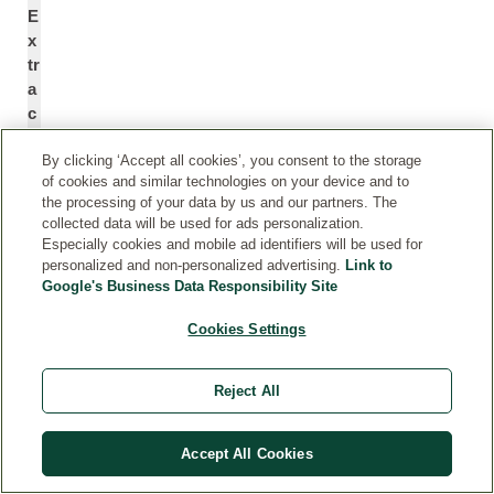
E
x
tr
a
c
*
t
By clicking ‘Accept all cookies’, you consent to the storage
of cookies and similar technologies on your device and to
B
G
the processing of your data by us and our partners. The
lu
e
collected data will be used for ads personalization.
Especially cookies and mobile ad identifiers will be used for
e
n
personalized and non-personalized advertising.
Link to
G
ti
Google's Business Data Responsibility Site
e
a
nt
n
Cookies Settings
ia
a
n
A
Reject All
c
a
u
Accept All Cookies
li
s