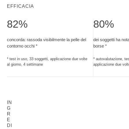
EFFICACIA
82%
80%
concorda: rassoda visibilmente la pelle del contorno occhi. t
dei soggetti ha no
concorda: rassoda visibilmente la pelle del
dei soggetti ha not
contorno occhi *
borse *
* test in uso, 33 soggetti, applicazione due volte
* autovalutazione, tes
al giorno, 4 settimane
applicazione due volt
IN
G
R
E
DI