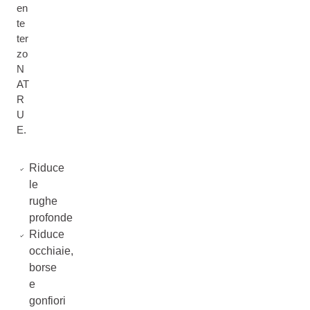
en
te
ter
zo
N
AT
R
U
E.
Riduce
le
rughe
profonde
Riduce
occhiaie,
borse
e
gonfiori