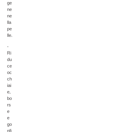
ge
ne
ne
lla
pe
lle.
-
Ri
du
ce
oc
ch
iai
e,
bo
rs
e
e
go
nfi