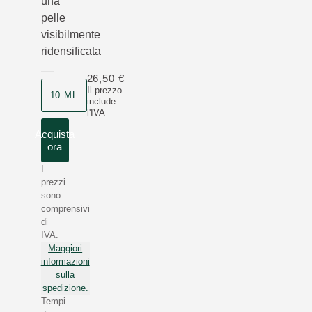
una
pelle
visibilmente
ridensificata
26,50 €
Il prezzo
10 ML
include
l'IVA
Acquista
ora
I
prezzi
sono
comprensivi
di
IVA.
Maggiori
informazioni
sulla
spedizione.
Tempi