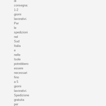
di
consegna:
1-2
giorni
lavorativi.
Per
le
spedizioni
nel
Sud
Italia
e
nelle
Isole
potrebbero
essere
necessari
fino
a 5
giorni
lavorativi.
Spedizione
gratuita
per