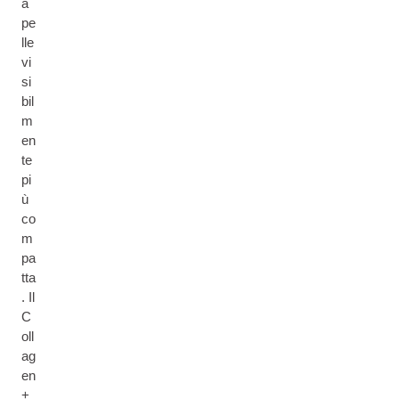
a
pe
lle
vi
si
bil
m
en
te
pi
ù
co
m
pa
tta
. Il
C
oll
ag
en
+