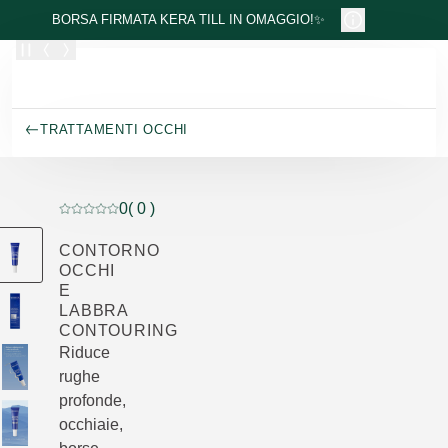
Passa al contenuto principale
BORSA FIRMATA KERA TILL IN OMAGGIO!✨
TRATTAMENTI OCCHI
0
( 0 )
Valutazione attuale: 0 su 5 stelle recensito da 0 consum
CONTORNO
OCCHI
E
LABBRA
CONTOURING
Riduce
rughe
profonde,
occhiaie,