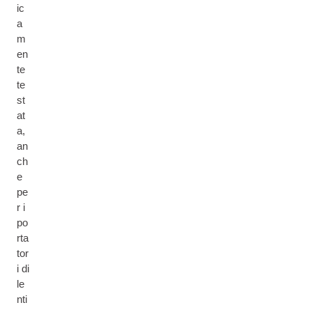
ic
a
m
en
te
te
st
at
a,
an
ch
e
pe
r i
po
rta
tor
i di
le
nti