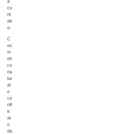
a
co
nt
att
o.
C
os
m
eti
co
na
tur
al
e
ce
rtif
ic
at
o
da