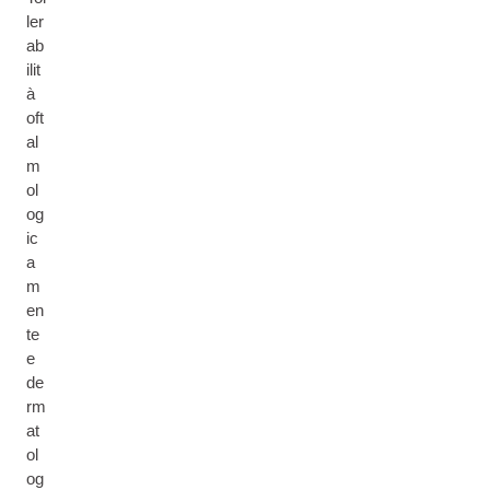
ler
ab
ilit
à
oft
al
m
ol
og
ic
a
m
en
te
e
de
rm
at
ol
og