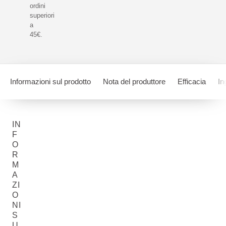
ordini
superiori
a
45€.
Informazioni sul prodotto
Nota del produttore
Efficacia
In
IN
F
O
R
M
A
ZI
O
NI
S
U