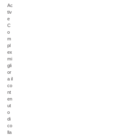
Ac
tiv
e
C
o
m
pl
ex
mi
gli
or
a il
co
nt
en
ut
o
di
co
lla