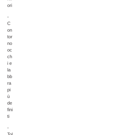
ori
-
C
on
tor
no
oc
ch
i e
la
bb
ra
pi
ù
de
fini
ti
-
Tol