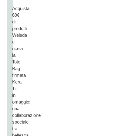
Acquista
69€
di
prodotti
Weleda
e
ricevi
la
Tote
Bag
firmata
Kera
Till
in
omaggio:
una
collaborazione
speciale
tra
bellezza