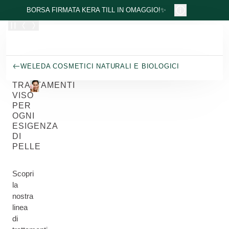
Passa al contenuto principale
BORSA FIRMATA KERA TILL IN OMAGGIO!✨
WELEDA COSMETICI NATURALI E BIOLOGICI
TRATTAMENTI
VISO
PER
OGNI
ESIGENZA
DI
PELLE
Scopri
la
nostra
linea
di