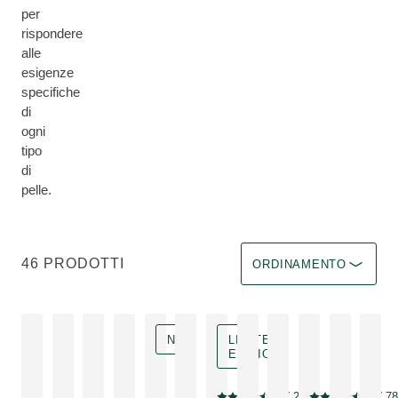
per
rispondere
alle
esigenze
specifiche
di
ogni
tipo
di
pelle.
Ordina per Immediate eff
46 PRODOTTI
ORDINAMENTO
NEW
LIMITED
EDITION
Limited Edition
4.8
( 26 )
4.8
( 78