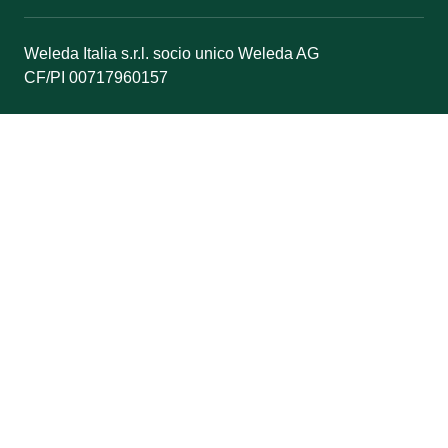
Weleda Italia s.r.l. socio unico Weleda AG
CF/PI 00717960157