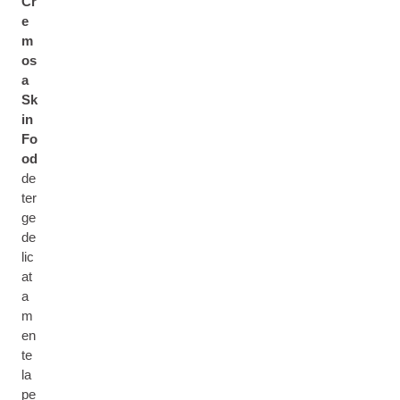
Cr
e
m
os
a
Sk
in
Fo
od
de
ter
ge
de
lic
at
a
m
en
te
la
pe