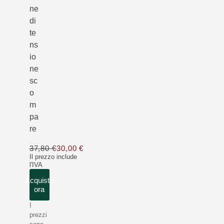
ne
di
te
ns
io
ne
sc
o
m
pa
re
37,80 €
30,00 €
Solo 30,00 € invece di 37,80 €
Il prezzo include
l'IVA
Acquista
ora
I
prezzi