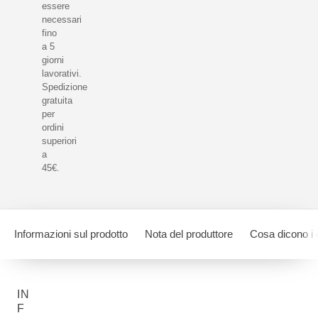
essere
necessari
fino
a 5
giorni
lavorativi.
Spedizione
gratuita
per
ordini
superiori
a
45€.
Informazioni sul prodotto
Nota del produttore
Cosa dicono i
IN
F