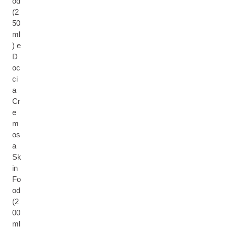
od
(2
50
ml
) e
D
oc
ci
a
Cr
e
m
os
a
Sk
in
Fo
od
(2
00
ml