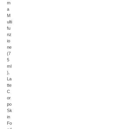
m
a
M
ulti
fu
nz
io
ne
(7
5
ml
),
La
tte
C
or
po
Sk
in
Fo