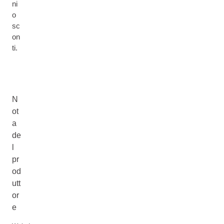
ni
o
sc
on
ti.
N
ot
a
de
l
pr
od
utt
or
e