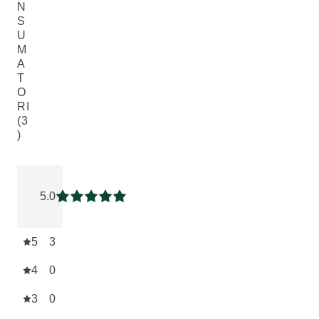
N
S
U
M
A
T
O
RI
(3
)
Valutazione attuale: 5 su 5 stelle recensito da 3 consumatori
5.0
Valutazione attuale: 5 su 5 stelle
5
3
4
0
3
0