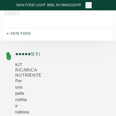
Passa al contenuto principale
SKIN FOOD LIGHT 30ML IN OMAGGIO!💚
SKIN FOOD
5
( 3 )
Valutazione attuale: 5 su 5 stelle recensito da 3 consum
KIT
RICARICA
NUTRIENTE
Per
una
pelle
nutrita
e
radiosa