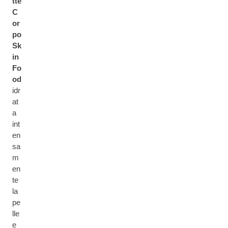
tte
C
or
po
Sk
in
Fo
od
idr
at
a
int
en
sa
m
en
te
la
pe
lle
e