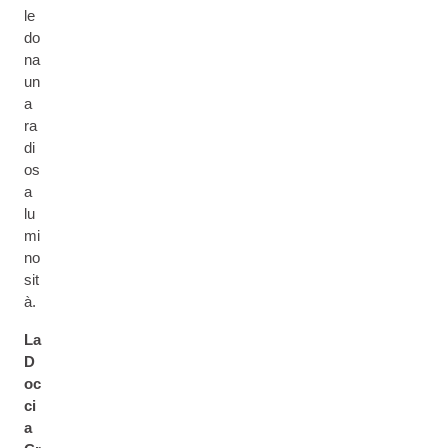
le
do
na
un
a
ra
di
os
a
lu
mi
no
sit
à.
La
D
oc
ci
a