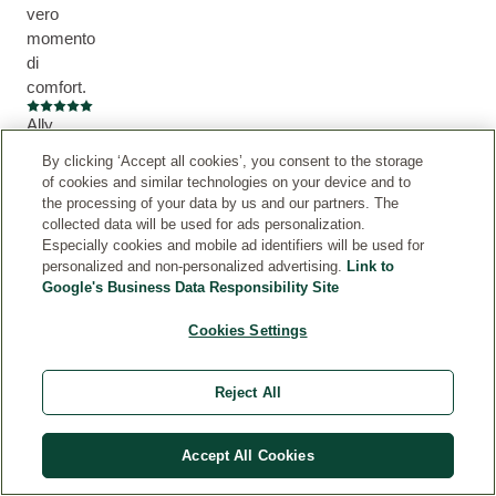
vero
momento
di
comfort.
Valutazione attuale: 5 su 5 stelle
Ally
By clicking ‘Accept all cookies’, you consent to the storage
of cookies and similar technologies on your device and to
the processing of your data by us and our partners. The
Nutrimento
collected data will be used for ads personalization.
Especially cookies and mobile ad identifiers will be used for
puro
personalized and non-personalized advertising.
Link to
Tutti
Google's Business Data Responsibility Site
i
prodotti
Cookies Settings
della
linea
Reject All
skin
food
io
Accept All Cookies
li