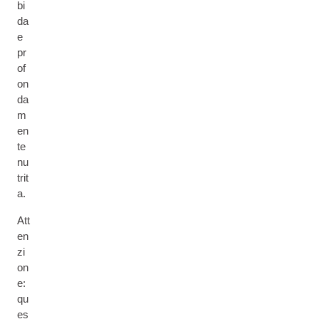
bi
da
e
pr
of
on
da
m
en
te
nu
trit
a.
Att
en
zi
on
e:
qu
es