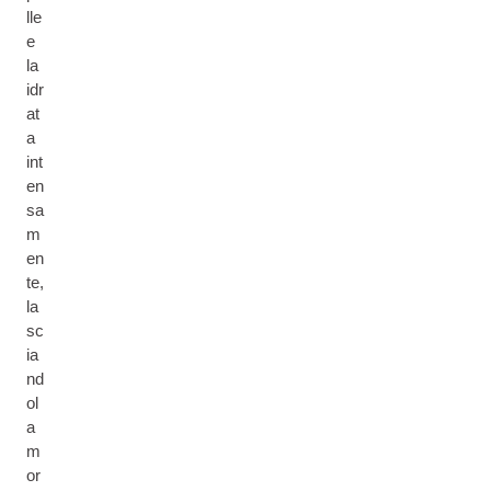
lle
e
la
idr
at
a
int
en
sa
m
en
te,
la
sc
ia
nd
ol
a
m
or