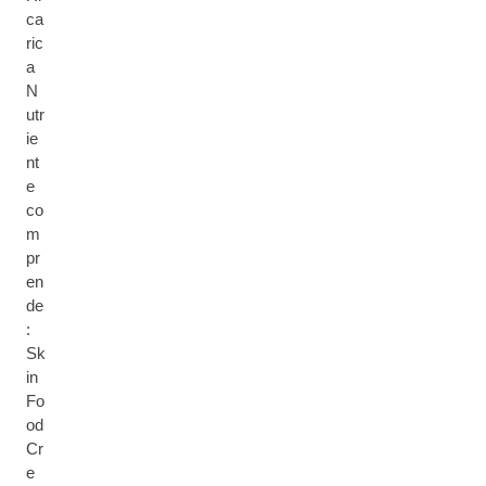
ca
ric
a
N
utr
ie
nt
e
co
m
pr
en
de
:
Sk
in
Fo
od
Cr
e