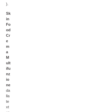
).
Sk
in
Fo
od
Cr
e
m
a
M
ult
ifu
nz
io
ne
da
lla
te
xt