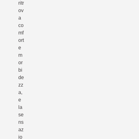
ritr
ov
a
co
mf
ort
e
m
or
bi
de
zz
a,
e
la
se
ns
az
io