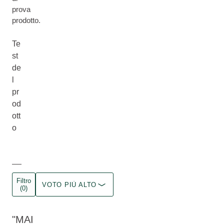
prova
prodotto.
Te
st
de
l
pr
od
ott
o
Filtro
VOTO PIÙ ALTO
(0)
MAI