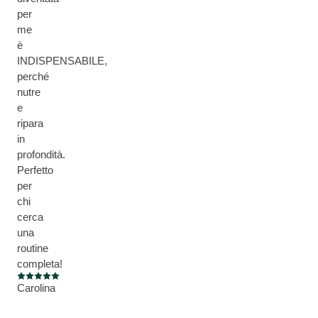
per
me
è
INDISPENSABILE,
perché
nutre
e
ripara
in
profondità.
Perfetto
per
chi
cerca
una
routine
completa!
Valutazione attuale: 5 su 5 stelle
Carolina