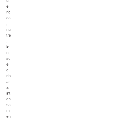
ur
e
ric
ca
,
nu
tre
,
le
ni
sc
e
e
rip
ar
a
int
en
sa
m
en