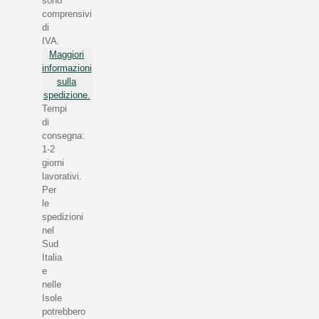
sono
comprensivi
di
IVA.
Maggiori
informazioni
sulla
spedizione.
Tempi
di
consegna:
1-2
giorni
lavorativi.
Per
le
spedizioni
nel
Sud
Italia
e
nelle
Isole
potrebbero