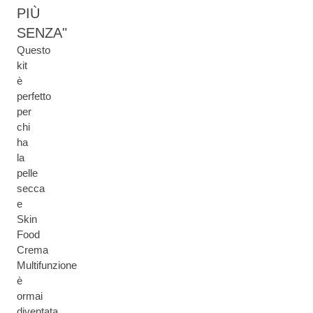
PIÙ
SENZA
Questo
kit
è
perfetto
per
chi
ha
la
pelle
secca
e
Skin
Food
Crema
Multifunzione
è
ormai
diventata