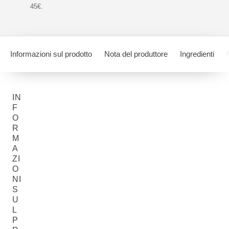
45€.
Informazioni sul prodotto
Nota del produttore
Ingredienti
IN
F
O
R
M
A
ZI
O
NI
S
U
L
P