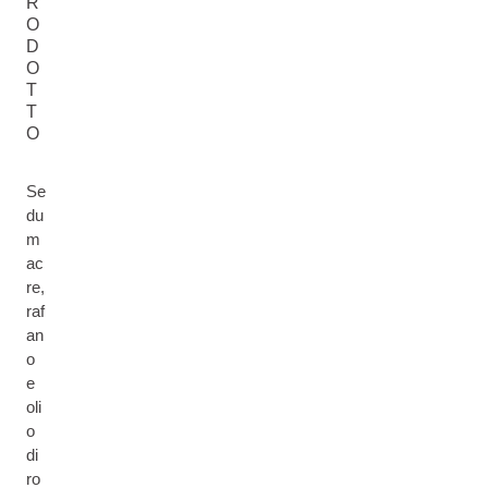
R
O
D
O
T
T
O
Se
du
m
ac
re,
raf
an
o
e
oli
o
di
ro