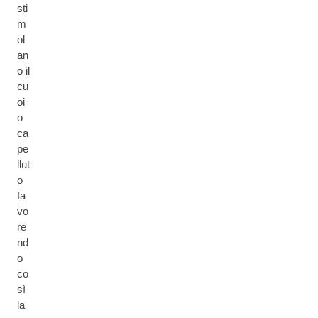
sti
m
ol
an
o il
cu
oi
o
ca
pe
llut
o
fa
vo
re
nd
o
co
sì
la