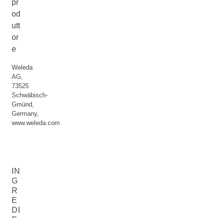
pr
od
utt
or
e
Weleda
AG,
73525
Schwäbisch-
Gmünd,
Germany,
www.weleda.com
IN
G
R
E
DI