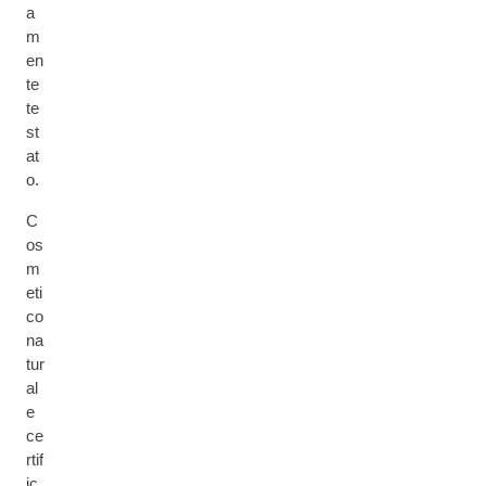
a
m
en
te
te
st
at
o.
C
os
m
eti
co
na
tur
al
e
ce
rtif
ic