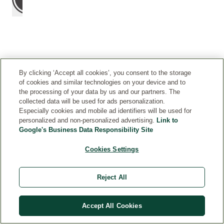
M
Massaggiare
La
O
quotidianamente
tua
By clicking ‘Accept all cookies’, you consent to the storage
D
of cookies and similar technologies on your device and to
mattina
Haircare
O
the processing of your data by us and our partners. The
e
Routine
D'
collected data will be used for ads personalization.
sera
con
Especially cookies and mobile ad identifiers will be used for
U
sul
la
personalized and non-personalized advertising.
Link to
S
cuoio
nostra
Google's Business Data Responsibility Site
O
capelluto;
linea
Cookies Settings
non
al
risciacquare.Per
Rosmarino
capelli
Reject All
molto
secchi
si
Accept All Cookies
può