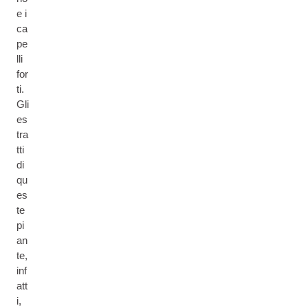
e i
ca
pe
lli
for
ti.
Gli
es
tra
tti
di
qu
es
te
pi
an
te,
inf
att
i,