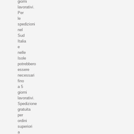
giorni
lavorativi.
Per
le
spedizioni
nel
Sud
Italia
e
nelle
Isole
potrebbero
essere
necessari
fino
a 5
giorni
lavorativi.
Spedizione
gratuita
per
ordini
superiori
a