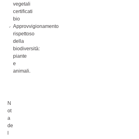
vegetali
certificati
bio
Approvvigionamento
rispettoso
della
biodiversità:
piante
e
animali.
N
ot
a
de
l