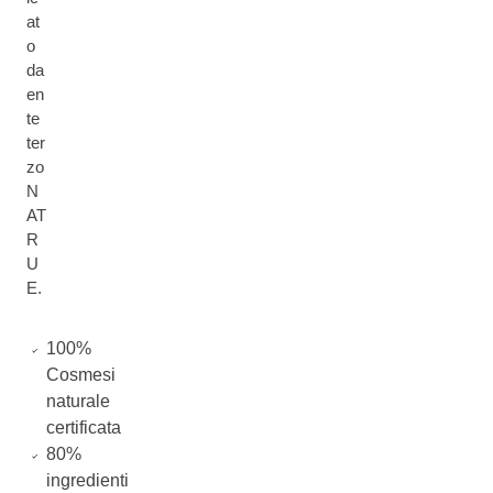
at
o
da
en
te
ter
zo
N
AT
R
U
E.
100%
Cosmesi
naturale
certificata
80%
ingredienti