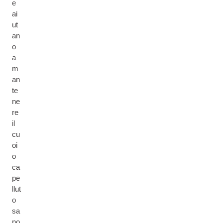
e
ai
ut
an
o
a
m
an
te
ne
re
il
cu
oi
o
ca
pe
llut
o
sa
no