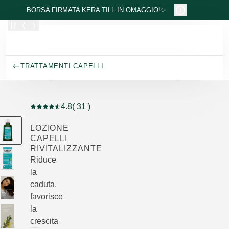
Passa al contenuto principale
BORSA FIRMATA KERA TILL IN OMAGGIO!✨
TRATTAMENTI CAPELLI
4.8
( 31 )
Valutazione attuale: 4.8 su 5 stelle recensito da 31 con
LOZIONE
CAPELLI
RIVITALIZZANTE
Riduce
la
caduta,
favorisce
la
crescita