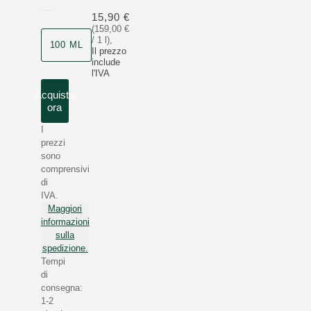
15,90 €
(159,00 €
/ 1 l)
,
100 ML
Il prezzo
include
l'IVA
Acquista
ora
I
prezzi
sono
comprensivi
di
IVA.
Maggiori
informazioni
sulla
spedizione.
Tempi
di
consegna:
1-2