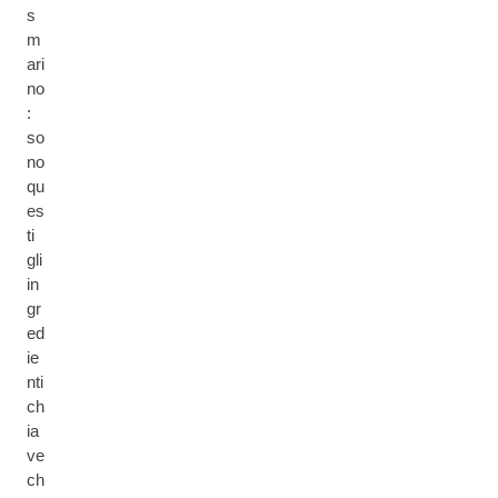
s
m
ari
no
:
so
no
qu
es
ti
gli
in
gr
ed
ie
nti
ch
ia
ve
ch