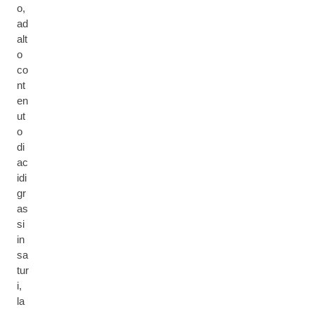
o,
ad
alt
o
co
nt
en
ut
o
di
ac
idi
gr
as
si
in
sa
tur
i,
la