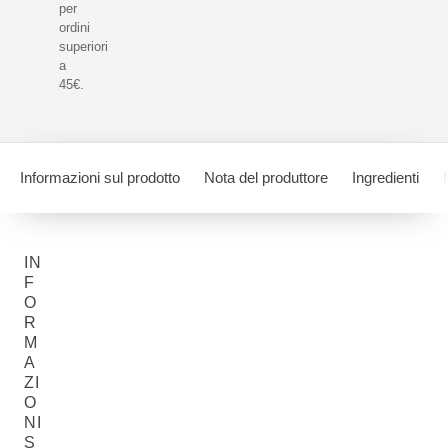
per
ordini
superiori
a
45€.
Informazioni sul prodotto
Nota del produttore
Ingredienti
IN
F
O
R
M
A
ZI
O
NI
S