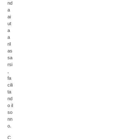
nd
a
ai
ut
a
a
ril
as
sa
rsi
,
fa
cili
ta
nd
o il
so
nn
o.
C