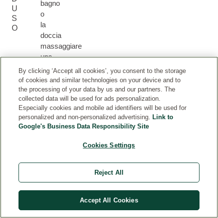
bagno
U
o
S
la
O
doccia
massaggiare
una
piccola
By clicking ‘Accept all cookies’, you consent to the storage
quantità
of cookies and similar technologies on your device and to
di
the processing of your data by us and our partners. The
collected data will be used for ads personalization.
Olio
Especially cookies and mobile ad identifiers will be used for
Rilassante
personalized and non-personalized advertising.
Link to
Lavanda
Google's Business Data Responsibility Site
sulla
pelle
Cookies Settings
ancora
umida.
Reject All
Accept All Cookies
C