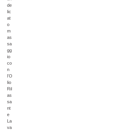
de
lic
at
o
m
as
sa
gg
io
co
n
l'O
lio
Ril
as
sa
nt
e
La
va