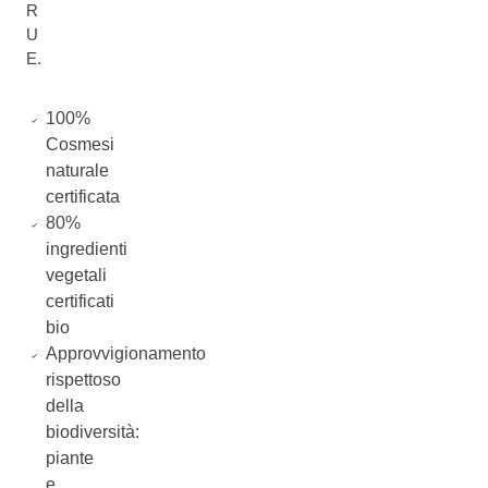
R
U
E.
100%
Cosmesi
naturale
certificata
80%
ingredienti
vegetali
certificati
bio
Approvvigionamento
rispettoso
della
biodiversità:
piante
e