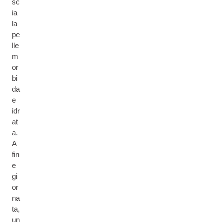
sc
ia
la
pe
lle
m
or
bi
da
e
idr
at
a.
A
fin
e
gi
or
na
ta,
un