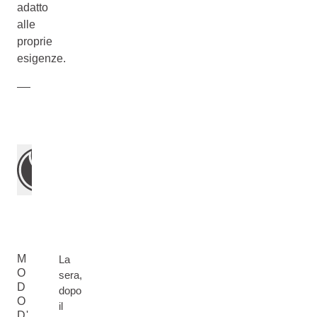
adatto
alle
proprie
esigenze.
M
La
O
sera,
D
dopo
O
il
D'