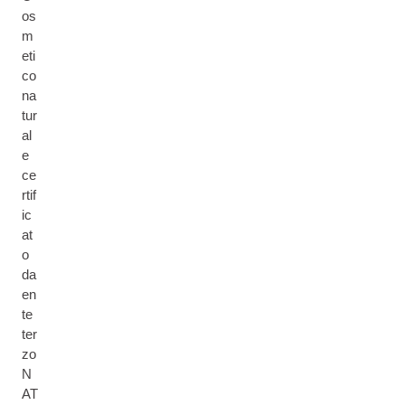
os
m
eti
co
na
tur
al
e
ce
rtif
ic
at
o
da
en
te
ter
zo
N
AT