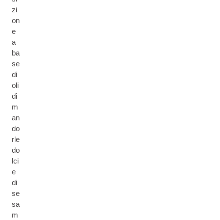
zi
on
e
a
ba
se
di
oli
di
m
an
do
rle
do
lci
e
di
se
sa
m