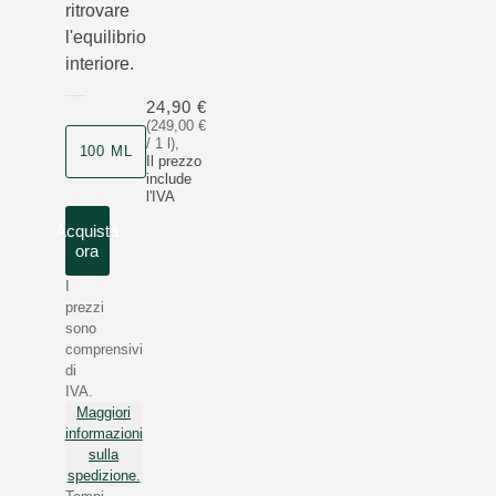
ritrovare
l'equilibrio
interiore.
24,90 €
(249,00 €
/ 1 l)
,
100 ML
Il prezzo
include
l'IVA
Acquista
ora
I
prezzi
sono
comprensivi
di
IVA.
Maggiori
informazioni
sulla
spedizione.