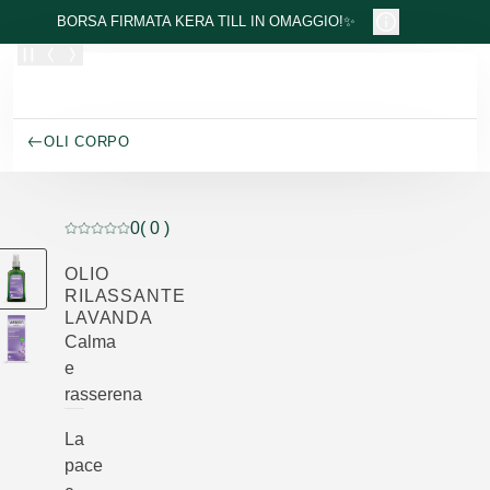
Passa al contenuto principale
BORSA FIRMATA KERA TILL IN OMAGGIO!✨
OLI CORPO
0
( 0 )
Valutazione attuale: 0 su 5 stelle recensito da 0 consum
OLIO
RILASSANTE
LAVANDA
Calma
e
rasserena
La
pace