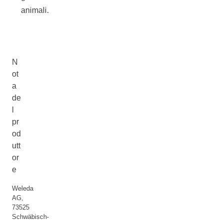
animali.
N
ot
a
de
l
pr
od
utt
or
e
Weleda
AG,
73525
Schwäbisch-