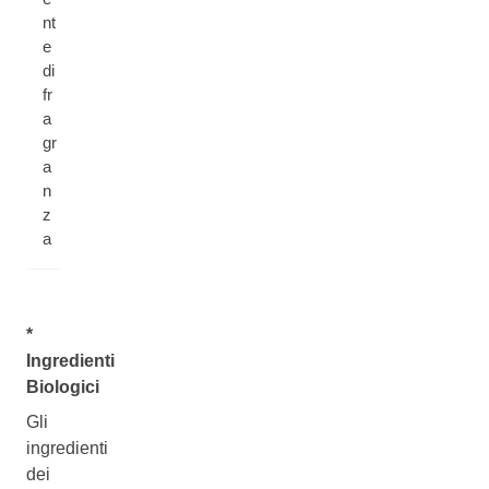
nt
e
di
fr
a
gr
a
n
z
a
*
Ingredienti
Biologici
Gli
ingredienti
dei