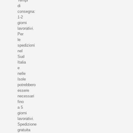
Tempi
di
consegna:
1-2
giorni
lavorativi.
Per
le
spedizioni
nel
Sud
Italia
e
nelle
Isole
potrebbero
essere
necessari
fino
a 5
giorni
lavorativi.
Spedizione
gratuita