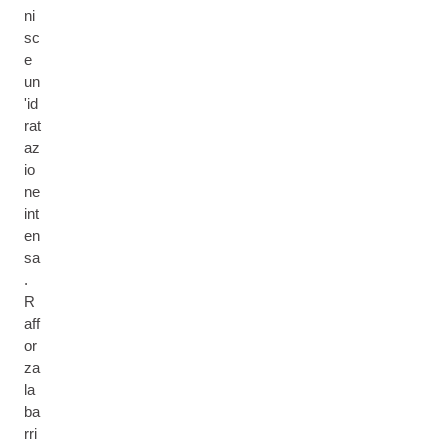
ni
sc
e
un
'id
rat
az
io
ne
int
en
sa
.
R
aff
or
za
la
ba
rri