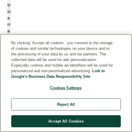
tr
ic
a
ri
a
)
By clicking ‘Accept all cookies’, you consent to the storage
F
of cookies and similar technologies on your device and to
l
the processing of your data by us and our partners. The
o
collected data will be used for ads personalization.
w
Especially cookies and mobile ad identifiers will be used for
e
personalized and non-personalized advertising.
Link to
r
Google's Business Data Responsibility Site
E
Cookies Settings
x
tr
a
Reject All
c
*
t
Accept All Cookies
E
V