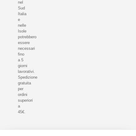
nel
Sud
Italia
e
nelle
Isole
potrebbero
essere
necessari
fino
a 5
giorni
lavorativi.
Spedizione
gratuita
per
ordini
superiori
a
45€.