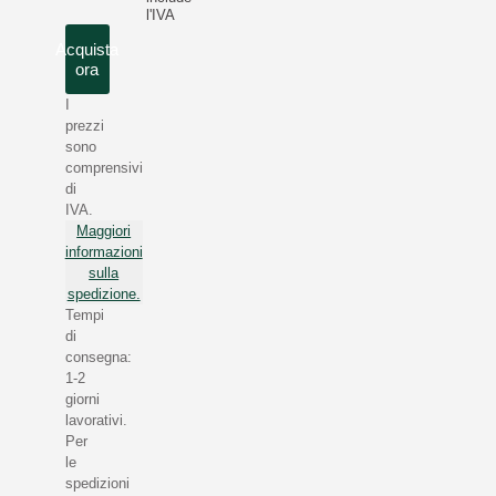
l'IVA
Acquista
ora
I
prezzi
sono
comprensivi
di
IVA.
Maggiori
informazioni
sulla
spedizione.
Tempi
di
consegna:
1-2
giorni
lavorativi.
Per
le
spedizioni