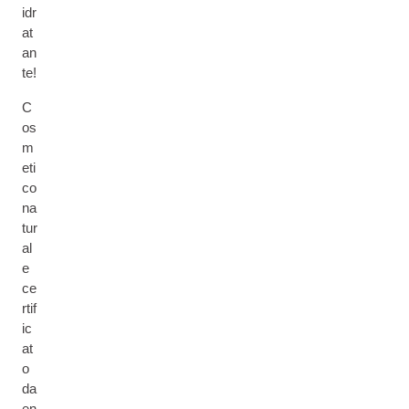
idr
at
an
te!
C
os
m
eti
co
na
tur
al
e
ce
rtif
ic
at
o
da
en