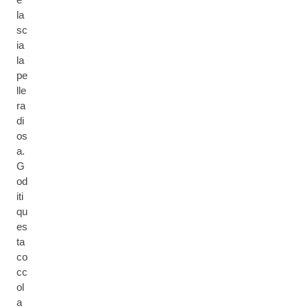
la
sc
ia
la
pe
lle
ra
di
os
a.
G
od
iti
qu
es
ta
co
cc
ol
a