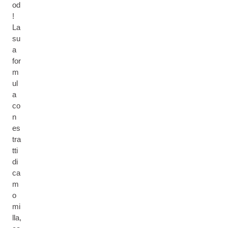
od
!
La
su
a
for
m
ul
a
co
n
es
tra
tti
di
ca
m
o
mi
lla,