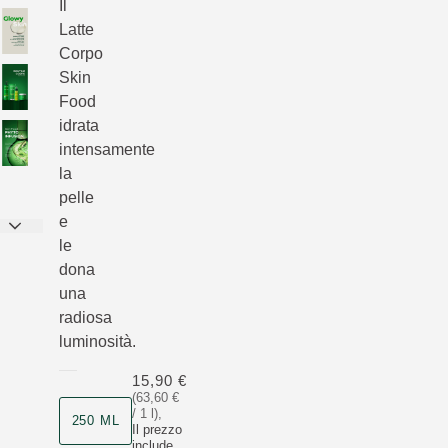
Il
Latte
Corpo
Skin
Food
idrata
intensamente
la
pelle
e
le
dona
una
radiosa
luminosità.
15,90 €
(63,60 €
/ 1 l)
,
250 ML
Il prezzo
include