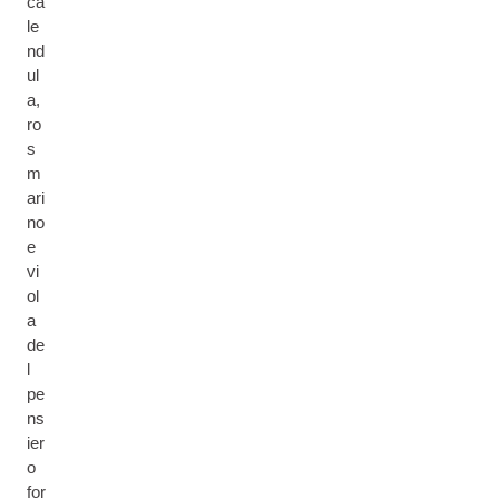
ca
le
nd
ul
a,
ro
s
m
ari
no
e
vi
ol
a
de
l
pe
ns
ier
o
for