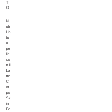
T
O
N
utr
i la
tu
a
pe
lle
co
n il
La
tte
C
or
po
Sk
in
Fo