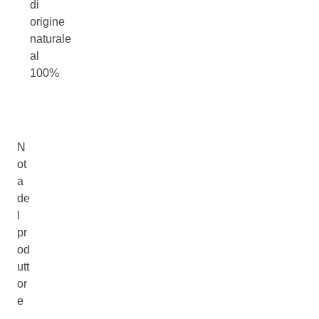
di
origine
naturale
al
100%
N
ot
a
de
l
pr
od
utt
or
e