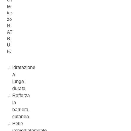
te
ter
zo
N
AT
R
U
E.
Idratazione
a
lunga
durata
Rafforza
la
barriera
cutanea
Pelle
immediatamente