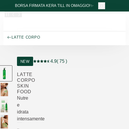
Passa al contenuto principale
BORSA FIRMATA KERA TILL IN OMAGGIO!✨
LATTE CORPO
4.9
( 75 )
NEW
Valutazione attuale: 4.9 su 5 stelle recensito 
LATTE
CORPO
SKIN
FOOD
Nutre
e
idrata
intensamente