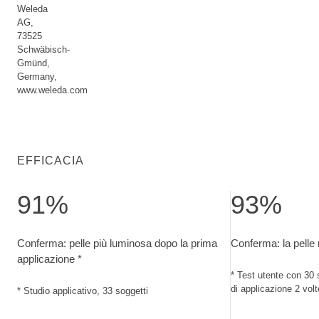
Weleda
AG,
73525
Schwäbisch-
Gmünd,
Germany,
www.weleda.com
EFFICACIA
91%
93%
Conferma: pelle più luminosa dopo la prima applicazione. St
Conferma: la pell
Conferma: pelle più luminosa dopo la prima
Conferma: la pelle
applicazione *
* Test utente con 30 
di applicazione 2 volt
* Studio applicativo, 33 soggetti