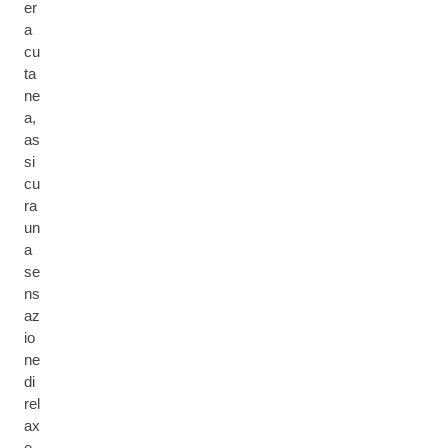
er
a
cu
ta
ne
a,
as
si
cu
ra
un
a
se
ns
az
io
ne
di
rel
ax
e