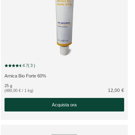
4.7
( 3 )
Valutazione attuale: 4.7 su 5 stelle recensito da 3 consumatori
Arnica Bio Forte 60%
VEDI PRODOTTO:
25 g
12,00 €
(480,00 € / 1 kg)
Acquista ora