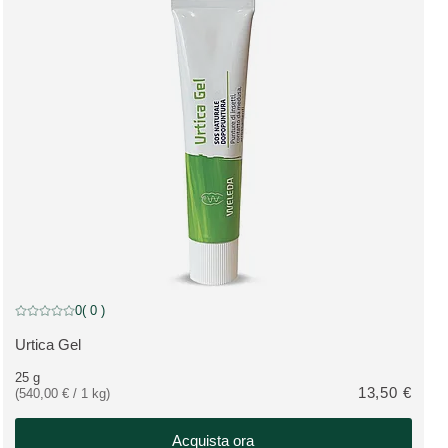
0
( 0 )
Valutazione attuale: 0 su 5 stelle recensito da 0 consumatori
Urtica Gel
VEDI PRODOTTO:
25 g
13,50 €
(540,00 € / 1 kg)
Acquista ora