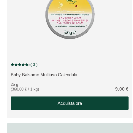
5
( 3 )
Valutazione attuale: 5 su 5 stelle recensito da 3 consumatori
Baby Balsamo Multiuso Calendula
VEDI PRODOTTO:
25 g
9,00 €
(360,00 € / 1 kg)
Acquista ora