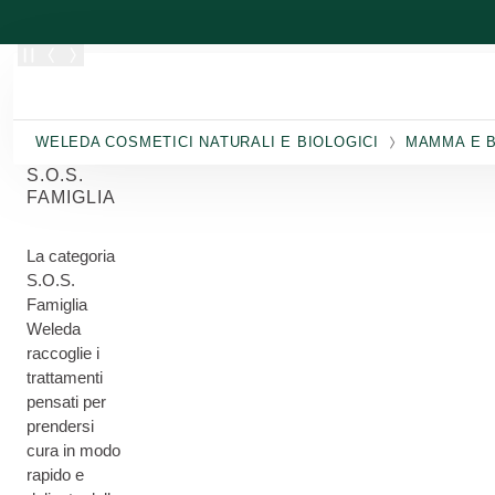
Passa al contenuto principale
WELEDA COSMETICI NATURALI E BIOLOGICI
MAMMA E 
S.O.S.
FAMIGLIA
La categoria
S.O.S.
Famiglia
Weleda
raccoglie i
trattamenti
pensati per
prendersi
cura in modo
rapido e