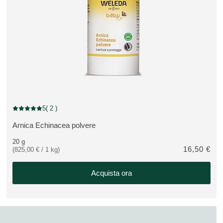
5
( 2 )
Valutazione attuale: 5 su 5 stelle recensito da 2 consumatori
Arnica Echinacea polvere
VEDI PRODOTTO:
20 g
16,50 €
(825,00 € / 1 kg)
Acquista ora