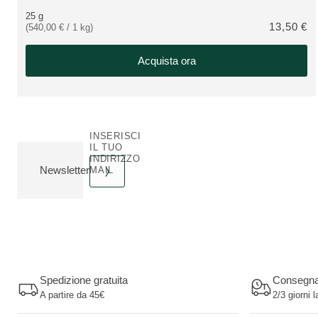
25 g
13,50 €
(540,00 € / 1 kg)
Acquista ora
INSERISCI
IL TUO
INDIRIZZO
Newsletter
MAIL
Spedizione gratuita
Consegn
A partire da 45€
2/3 giorni l