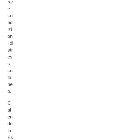
rar
e
co
nd
izi
on
i di
str
es
s
cu
ta
ne
o.
C
al
en
du
la
Es