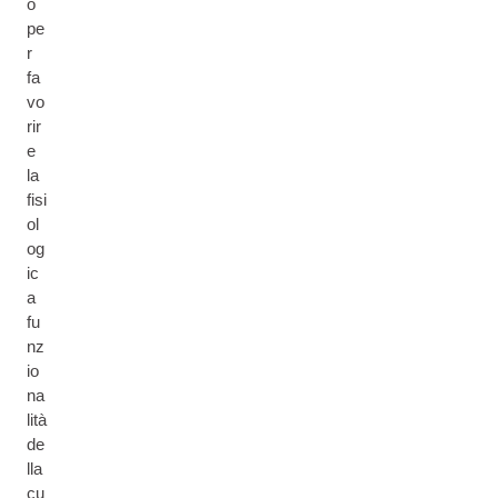
o
pe
r
fa
vo
rir
e
la
fisi
ol
og
ic
a
fu
nz
io
na
lità
de
lla
cu