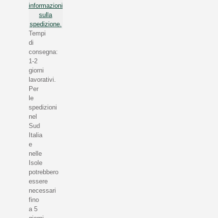
informazioni
sulla
spedizione.
Tempi
di
consegna:
1-2
giorni
lavorativi.
Per
le
spedizioni
nel
Sud
Italia
e
nelle
Isole
potrebbero
essere
necessari
fino
a 5