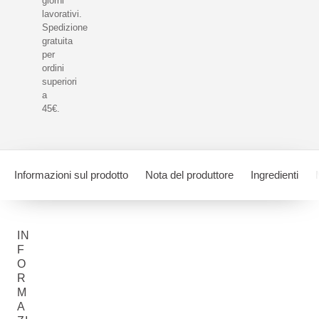
giorni
lavorativi.
Spedizione
gratuita
per
ordini
superiori
a
45€.
Informazioni sul prodotto
Nota del produttore
Ingredienti
IN
F
O
R
M
A