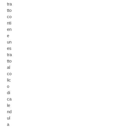
tra
tto
co
nti
en
e
un
es
tra
tto
al
co
lic
o
di
ca
le
nd
ul
a