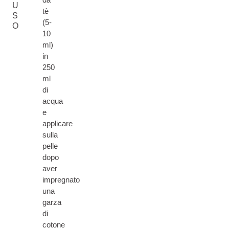
U
tè
S
(5-
O
10
ml)
in
250
ml
di
acqua
e
applicare
sulla
pelle
dopo
aver
impregnato
una
garza
di
cotone