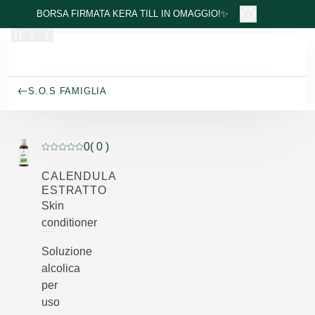
Passa al contenuto principale
BORSA FIRMATA KERA TILL IN OMAGGIO!✨
S.O.S FAMIGLIA
0
( 0 )
Valutazione attuale: 0 su 5 stelle recensito da 0 consum
CALENDULA
ESTRATTO
Skin
conditioner
Soluzione
alcolica
per
uso