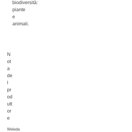
biodiversità:
piante
e
animali.
N
ot
a
de
l
pr
od
utt
or
e
Weleda