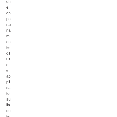
ch
e,
op
po
rtu
na
m
en
te
dil
uit
o
e
ap
pli
ca
to
su
lla
cu
te