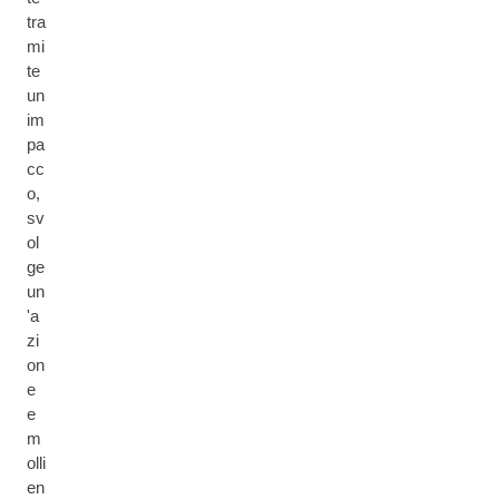
tra
mi
te
un
im
pa
cc
o,
sv
ol
ge
un
'a
zi
on
e
e
m
olli
en