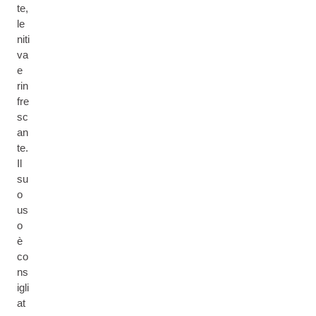
te,
le
niti
va
e
rin
fre
sc
an
te.
Il
su
o
us
o
è
co
ns
igli
at