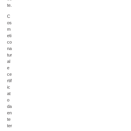
te.
C
os
m
eti
co
na
tur
al
e
ce
rtif
ic
at
o
da
en
te
ter