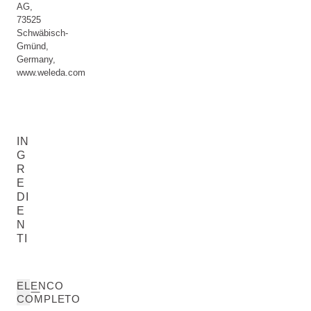
AG,
73525
Schwäbisch-
Gmünd,
Germany,
www.weleda.com
IN
G
R
E
DI
E
N
TI
ELENCO
COMPLETO