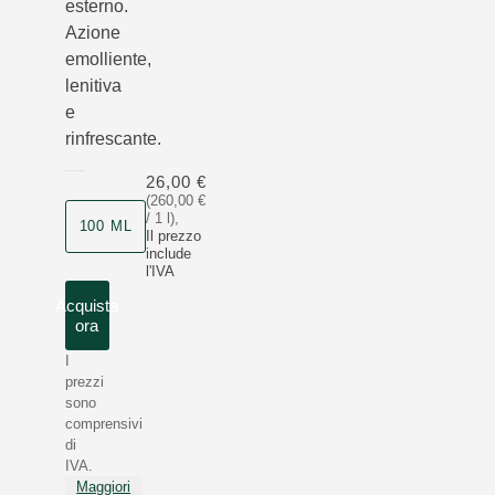
esterno.
Azione
emolliente,
lenitiva
e
rinfrescante.
26,00 €
(260,00 €
/ 1 l)
,
100 ML
Il prezzo
include
l'IVA
Acquista
ora
I
prezzi
sono
comprensivi
di
IVA.
Maggiori