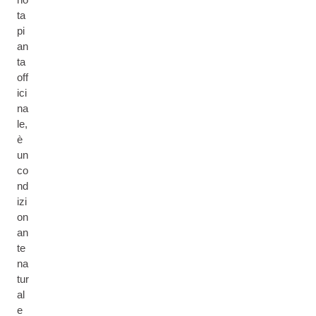
ta
pi
an
ta
off
ici
na
le,
è
un
co
nd
izi
on
an
te
na
tur
al
e