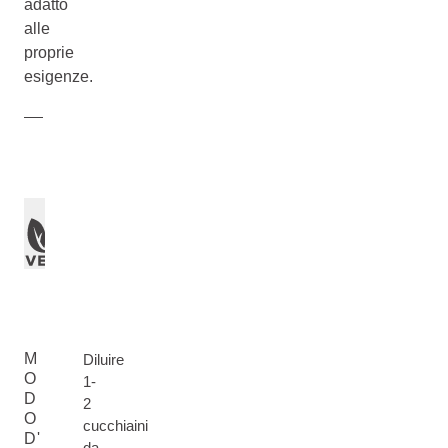
adatto
alle
proprie
esigenze.
M
Diluire
O
1-
D
2
O
cucchiaini
D'
da