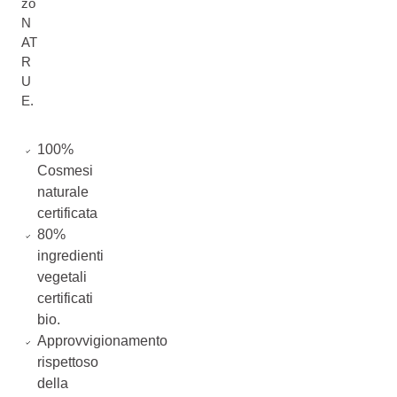
zo
N
AT
R
U
E.
100%
Cosmesi
naturale
certificata
80%
ingredienti
vegetali
certificati
bio.
Approvvigionamento
rispettoso
della