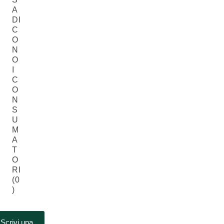
A
DI
C
O
N
O
I
C
O
N
S
U
M
A
T
O
RI
(0
)
Scrivi una