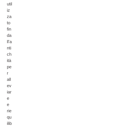
util
iz
za
to
fin
da
ll'a
nti
ch
ità
pe
r
all
ev
iar
e
e
rie
qu
ilib