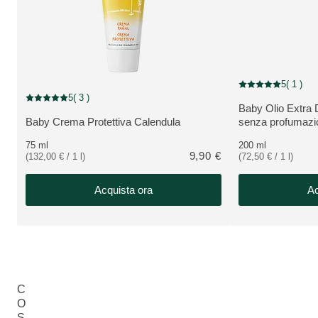
5
( 1 )
Valutazione attuale
5
( 3 )
Valutazione attuale: 5 su 5 stelle recensito da 3 consumatori
Baby Olio Extra 
VEDI PRODOTT
Baby Crema Protettiva Calendula
senza profumazi
VEDI PRODOTTO:
75 ml
200 ml
9,90 €
(132,00 € / 1 l)
(72,50 € / 1 l)
Acquista ora
Ac
C
O
S