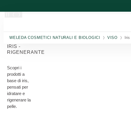
Passa al contenuto principale
WELEDA COSMETICI NATURALI E BIOLOGICI
VISO
Iris
IRIS -
RIGENERANTE
Scopri i
prodotti a
base di iris,
pensati per
idratare e
rigenerare la
pelle.