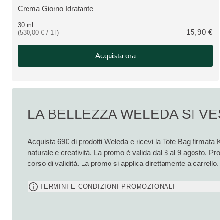
Crema Giorno Idratante
VEDI PRODOTTO:
30 ml
15,90 €
(530,00 € / 1 l)
Acquista ora
LA BELLEZZA WELEDA SI VE
Acquista 69€ di prodotti Weleda e ricevi la Tote Bag firmata 
naturale e creatività. La promo è valida dal 3 al 9 agosto. P
corso di validità. La promo si applica direttamente a carrello.
TERMINI E CONDIZIONI PROMOZIONALI