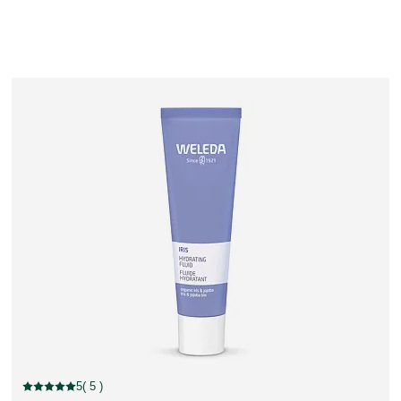
5
( 5 )
Valutazione attuale: 5 su 5 stelle recensito da 5 consumatori