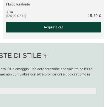
Fluido Idratante
VEDI PRODOTTO:
30 ml
15,90 €
(530,00 € / 1 l)
Acquista ora
STE DI STILE ✨
Kera Till in omaggio: una collaborazione speciale tra bellezza
romo non cumulabile con altre promozioni e codici sconto in