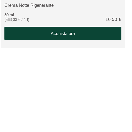
Crema Notte Rigenerante
VEDI PRODOTTO:
30 ml
16,90 €
(563,33 € / 1 l)
Acquista ora