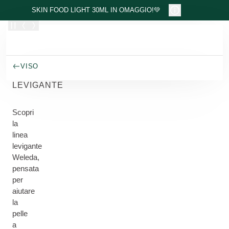
Passa al contenuto principale
SKIN FOOD LIGHT 30ML IN OMAGGIO!💚
VISO
LEVIGANTE
Scopri
la
linea
levigante
Weleda,
pensata
per
aiutare
la
pelle
a