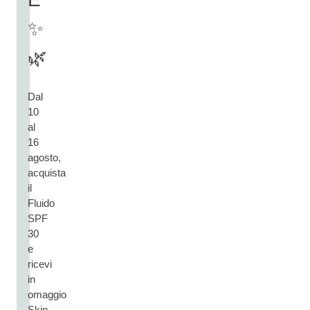
✨
🌿
Dal
10
al
16
agosto,
acquista
il
Fluido
SPF
30
e
ricevi
in
omaggio
Skin