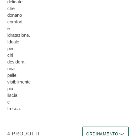
delicate
che
donano
comfort
e
idratazione.
Ideale
per
chi
desidera
una
pelle
visibilmente
più
liscia
e
fresca.
Ordina per Immediate eff
4 PRODOTTI
ORDINAMENTO