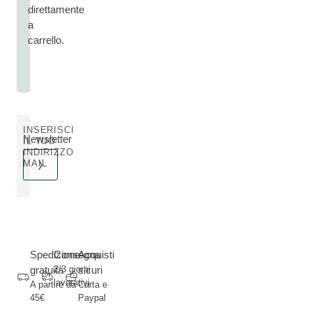
direttamente
a
carrello.
INSERISCI
Newsletter
IL TUO
INDIRIZZO
MAIL
Spedizione
Consegna
Acquisti
gratuita
2/3 giorni
sicuri
lavorativi
A partire da
Carta e
45€
Paypal