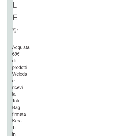
L
E
✨
Acquista
69€
di
prodotti
Weleda
e
ricevi
la
Tote
Bag
firmata
Kera
Till
in