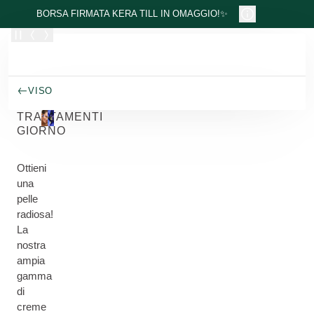
Passa al contenuto principale
BORSA FIRMATA KERA TILL IN OMAGGIO!✨
VISO
TRATTAMENTI
GIORNO
Ottieni
una
pelle
radiosa!
La
nostra
ampia
gamma
di
creme