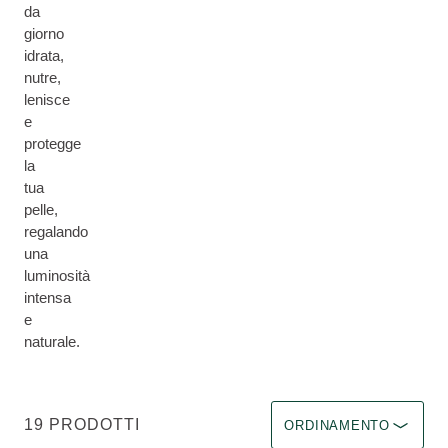
da
giorno
idrata,
nutre,
lenisce
e
protegge
la
tua
pelle,
regalando
una
luminosità
intensa
e
naturale.
Ordina per Immediate eff
19 PRODOTTI
ORDINAMENTO