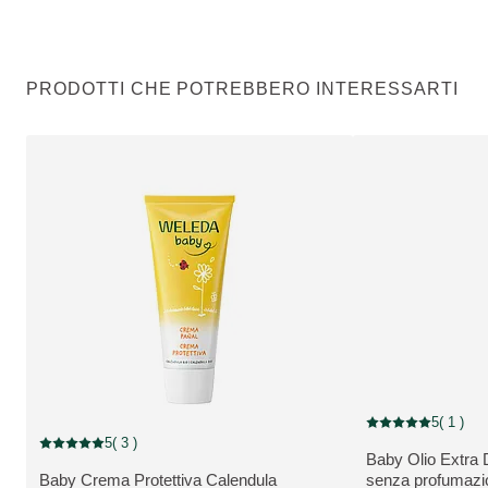
PRODOTTI CHE POTREBBERO INTERESSARTI
5
( 1 )
Valutazione attuale
5
( 3 )
Valutazione attuale: 5 su 5 stelle recensito da 3 consumatori
Baby Olio Extra 
VEDI PRODOTT
Baby Crema Protettiva Calendula
senza profumazi
VEDI PRODOTTO: