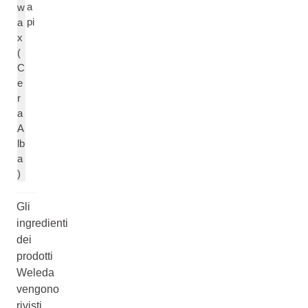
a
w
pi
a
x
(
C
e
r
a
A
lb
a
)
Gli
ingredienti
dei
prodotti
Weleda
vengono
rivisti