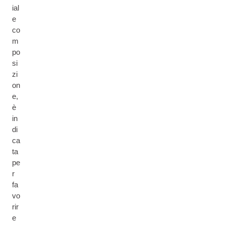
ial
e
co
m
po
si
zi
on
e,
è
in
di
ca
ta
pe
r
fa
vo
rir
e