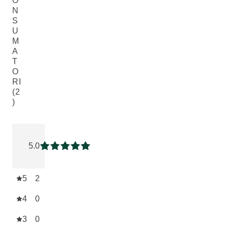
O
N
S
U
M
A
T
O
RI
(2
)
Valutazione attuale: 5 su 5 stelle recensito da 2 consumatori
5.0
Valutazione attuale: 5 su 5 stelle
5
2
4
0
3
0