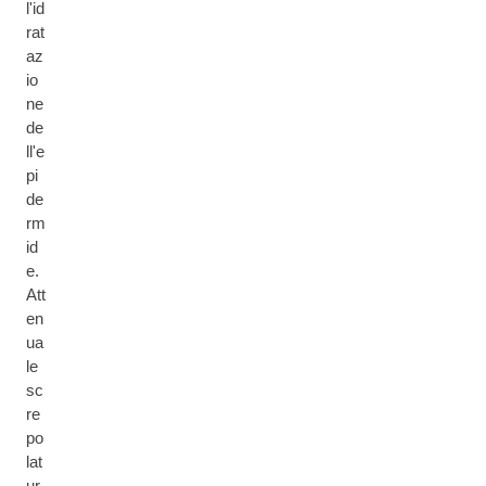
l'id
rat
az
io
ne
de
ll'e
pi
de
rm
id
e.
Att
en
ua
le
sc
re
po
lat
ur