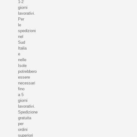
1-2
giorni
lavorativi.
Per
le
spedizioni
nel
Sud
Italia
e
nelle
Isole
potrebbero
essere
necessari
fino
a 5
giorni
lavorativi.
Spedizione
gratuita
per
ordini
superiori