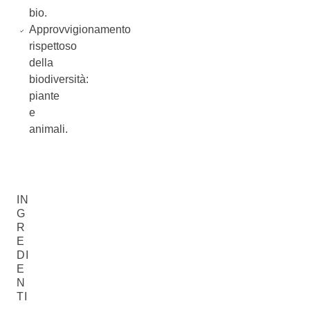
bio.
Approvvigionamento
rispettoso
della
biodiversità:
piante
e
animali.
IN
G
R
E
DI
E
N
TI