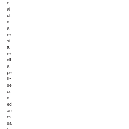
e,
ai
ut
a
a
re
sti
tui
re
all
a
pe
lle
se
cc
a
ed
arr
os
sa