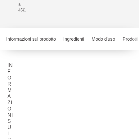
a
45€.
Informazioni sul prodotto
Ingredienti
Modo d'uso
Prodotti
IN
F
O
R
M
A
ZI
O
NI
S
U
L