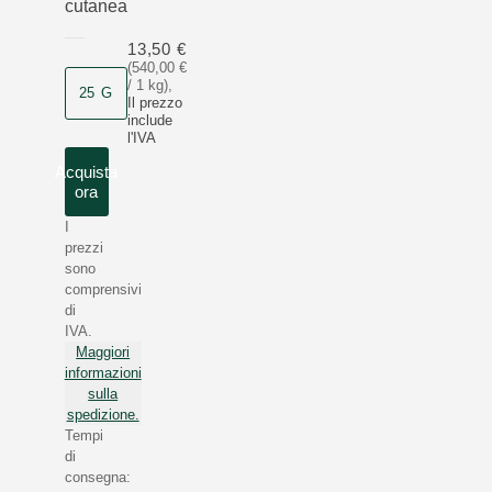
cutanea
13,50 €
(540,00 €
/ 1 kg)
,
25 G
Il prezzo
include
l'IVA
Acquista
ora
I
prezzi
sono
comprensivi
di
IVA.
Maggiori
informazioni
sulla
spedizione.
Tempi
di
consegna: