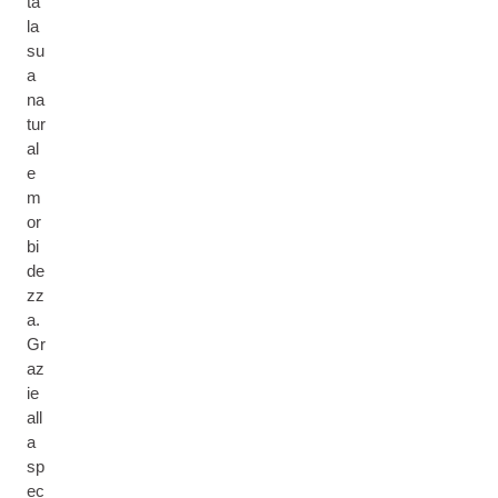
ta
la
su
a
na
tur
al
e
m
or
bi
de
zz
a.
Gr
az
ie
all
a
sp
ec