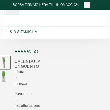
Passa al contenuto principale
BORSA FIRMATA KERA TILL IN OMAGGIO!✨
S.O.S FAMIGLIA
5
( 2 )
Valutazione attuale: 5 su 5 stelle recensito da 2 consum
CALENDULA
UNGUENTO
Idrata
e
lenisce
Favorisce
la
ristrutturazione