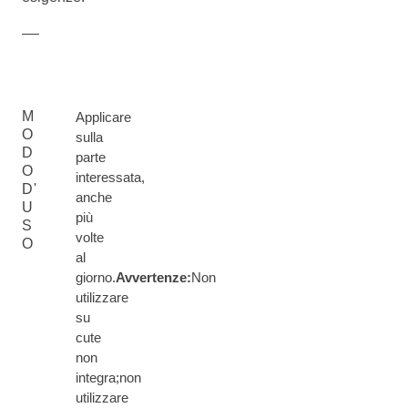
M
Applicare
O
sulla
D
parte
O
interessata,
D'
anche
U
più
S
volte
O
al
giorno.
Avvertenze:
Non
utilizzare
su
cute
non
integra;non
utilizzare