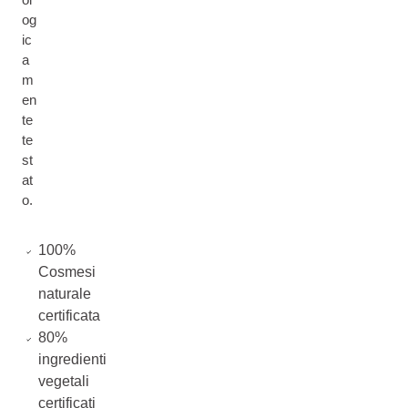
og
ic
a
m
en
te
te
st
at
o.
100%
Cosmesi
naturale
certificata
80%
ingredienti
vegetali
certificati