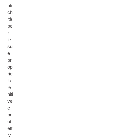
nti
ch
ità
pe
r
le
su
e
pr
op
rie
tà
le
niti
ve
e
pr
ot
ett
iv