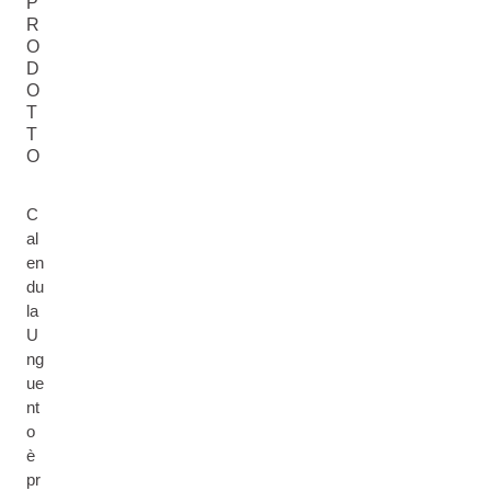
P
R
O
D
O
T
T
O
C
al
en
du
la
U
ng
ue
nt
o
è
pr