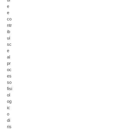
e
e
co
ntr
ib
ui
sc
e
al
pr
oc
es
so
fisi
ol
og
ic
o
di
ris