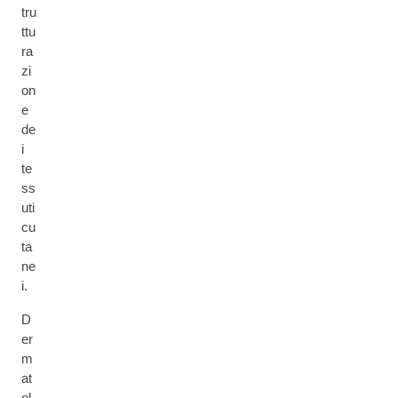
tru
ttu
ra
zi
on
e
de
i
te
ss
uti
cu
ta
ne
i.
D
er
m
at
ol