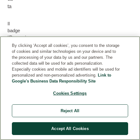
ta
Il
badge
“Recensione
verificata”
By clicking ‘Accept all cookies’, you consent to the storage
garantisce
of cookies and similar technologies on your device and to
the processing of your data by us and our partners. The
che
collected data will be used for ads personalization.
la
Especially cookies and mobile ad identifiers will be used for
recensione
personalized and non-personalized advertising.
Link to
è
Google's Business Data Responsibility Site
stata
inviata
Cookies Settings
da
un
Reject All
cliente
che
abbia
Accept All Cookies
effettivamente