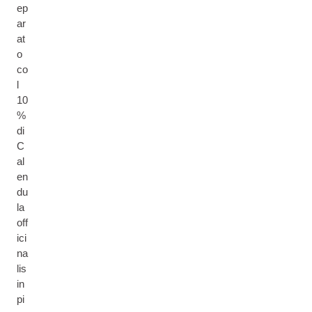
ep
ar
at
o
co
l
10
%
di
C
al
en
du
la
off
ici
na
lis
in
pi