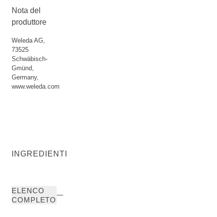
Nota del
produttore
Weleda AG,
73525
Schwäbisch-
Gmünd,
Germany,
www.weleda.com
INGREDIENTI
ELENCO
COMPLETO