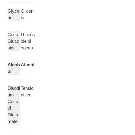
Glyce
Gliceri
rin
na
Coco-
Glucos
Gluco
ide di
side
cocco
Alcoh
Alcool
*
ol
Disodi
Tensio
um
attivo
Coco
yl
Gluta
mate