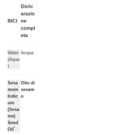
Dichi
arazio
INCI
ne
compl
eta
Water
Acqua
(Aqua
)
Sesa
Olio di
mum
sesam
Indic
o
um
(Sesa
me)
Seed
*
Oil