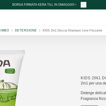
BORSA FIRMATA KERA TILL IN OMAGGIO!✨
BIMBO
DETERSIONE
KIDS 2in1 Doccia-Shampoo Lime Frizzante
KIDS 2IN1 
2in1 per una de
Deterge delicat
Fragranza frizz