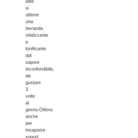
latte
si
ottiene
una
bevanda
vitalizzante
e
tonificante
dal
sapore
inconfondibile,
da
gustare
3
volte
al
giorno.Ottimo
anche
per
insaporire
yogurt,