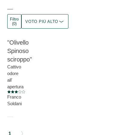
Filtro
VOTO PIÙ ALTO
(0)
Olivello
Spinoso
sciroppo
Cattivo
odore
all'
apertura
Valutazione attuale: 3 su 5 stelle
Franco
Soldani
1