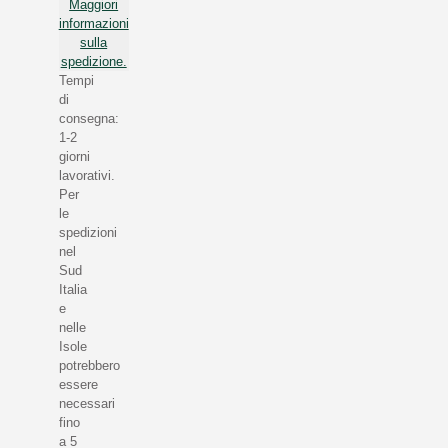
Maggiori
informazioni
sulla
spedizione.
Tempi
di
consegna:
1-2
giorni
lavorativi.
Per
le
spedizioni
nel
Sud
Italia
e
nelle
Isole
potrebbero
essere
necessari
fino
a 5