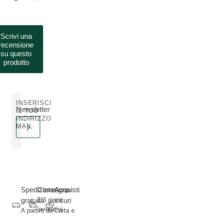
Scrivi una
recensione
su questo
prodotto
INSERISCI
Newsletter
IL TUO
INDIRIZZO
MAIL
Spedizione
Consegna
Acquisti
gratuita
2/3 giorni
sicuri
lavorativi
A partire da
Carta e