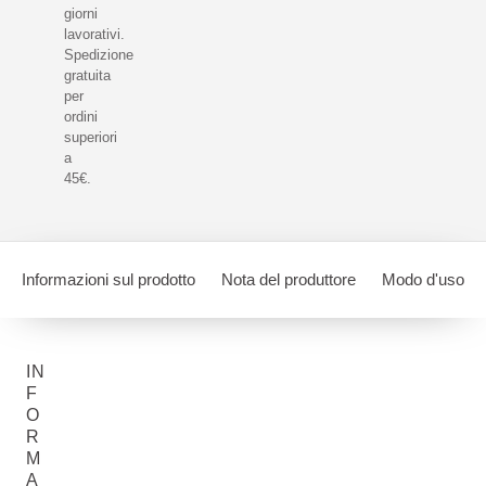
giorni
lavorativi.
Spedizione
gratuita
per
ordini
superiori
a
45€.
Informazioni sul prodotto
Nota del produttore
Modo d'uso
IN
F
O
R
M
A