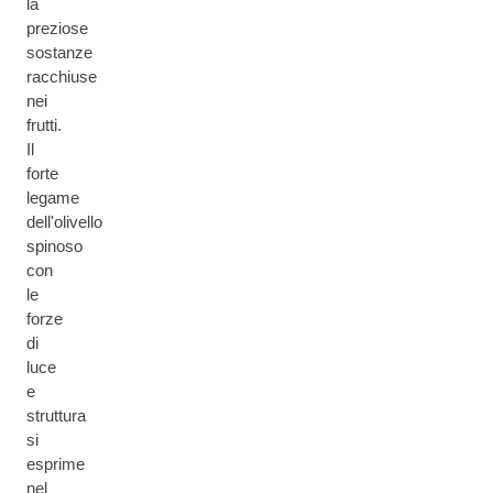
la
preziose
sostanze
racchiuse
nei
frutti.
Il
forte
legame
dell'olivello
spinoso
con
le
forze
di
luce
e
struttura
si
esprime
nel