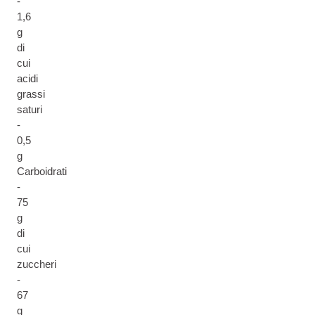
-
1,6
g
di
cui
acidi
grassi
saturi
-
0,5
g
Carboidrati
-
75
g
di
cui
zuccheri
-
67
g