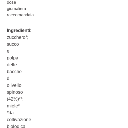
dose
giornaliera
raccomandata
Ingredienti:
zucchero*;
succo
e
polpa
delle
bacche
di
olivello
spinoso
(42%)**;
miele*
*da
coltivazione
biologica