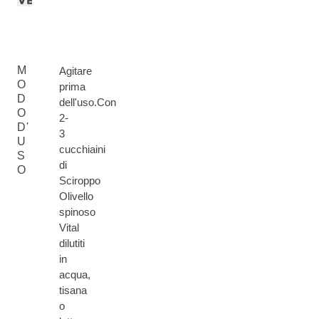
M
Agitare
O
prima
D
dell'uso.Con
O
2-
D'
3
U
cucchiaini
S
di
O
Sciroppo
Olivello
spinoso
Vital
dilutiti
in
acqua,
tisana
o