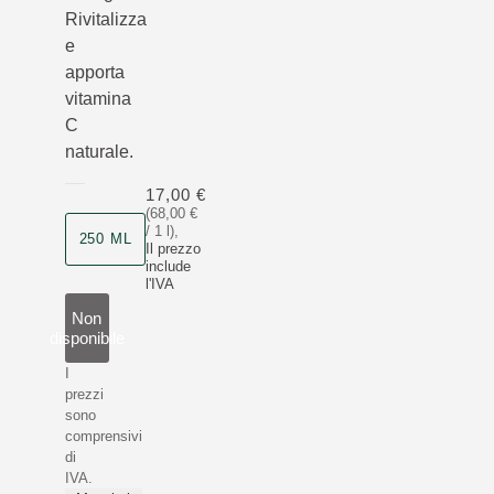
Rivitalizza
e
apporta
vitamina
C
naturale.
17,00 €
(68,00 €
/ 1 l)
,
250 ML
Il prezzo
include
l'IVA
Non
disponibile
I
prezzi
sono
comprensivi
di
IVA.