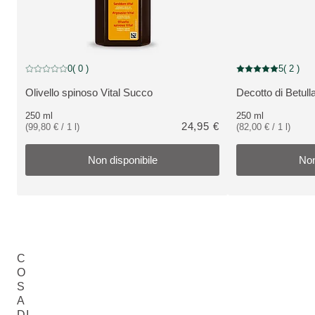
Non disponibile
Non disponibile
0
( 0 )
5
( 2 )
Valutazione attuale: 0 su 5 stelle recensito da 0 consumatori
Valutazione attuale
Olivello spinoso Vital Succo
Decotto di Betull
VEDI PRODOTTO:
VEDI PRODOTT
250 ml
250 ml
24,95 €
(99,80 € / 1 l)
(82,00 € / 1 l)
Non disponibile
Non
C
O
S
A
DI