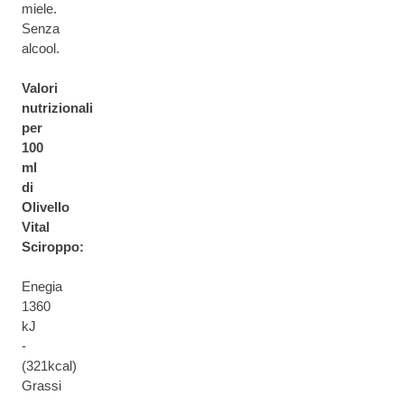
miele.
Senza
alcool.
Valori
nutrizionali
per
100
ml
di
Olivello
Vital
Sciroppo:
Enegia
1360
kJ
-
(321kcal)
Grassi