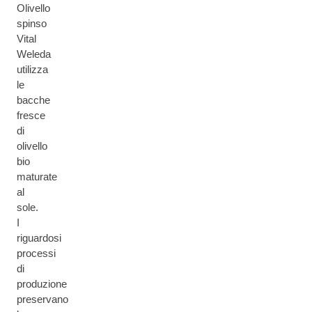
Olivello
spinso
Vital
Weleda
utilizza
le
bacche
fresce
di
olivello
bio
maturate
al
sole.
I
riguardosi
processi
di
produzione
preservano