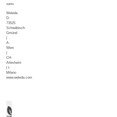
sano.
Weleda
D-
73525
Schwäbisch-
Gmünd
|
A-
Wien
|
CH-
Arlesheim
| I-
Milano
www.weleda.com