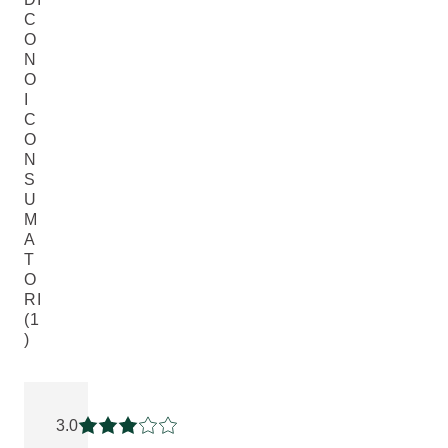
C
O
N
O
I
C
O
N
S
U
M
A
T
O
RI
(1
)
Valutazione attuale: 3 su 5 stelle recensito da 1 consumatori
3.0
Valutazione attuale: 3 su 5 stelle