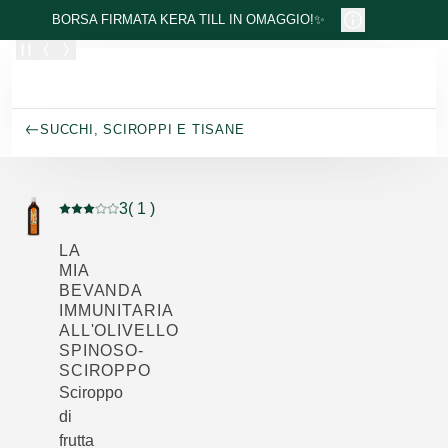
Passa al contenuto principale
BORSA FIRMATA KERA TILL IN OMAGGIO!✨
SUCCHI, SCIROPPI E TISANE
3
( 1 )
Valutazione attuale: 3 su 5 stelle recensito da 1 consum
LA
MIA
BEVANDA
IMMUNITARIA
ALL'OLIVELLO
SPINOSO-
SCIROPPO
Sciroppo
di
frutta