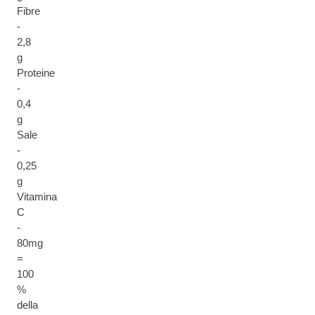
Fibre
-
2,8
g
Proteine
-
0,4
g
Sale
-
0,25
g
Vitamina
C
-
80mg
=
100
%
della