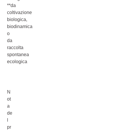
**da
coltivazione
biologica,
biodinamica
o
da
raccolta
spontanea
ecologica
N
ot
a
de
l
pr