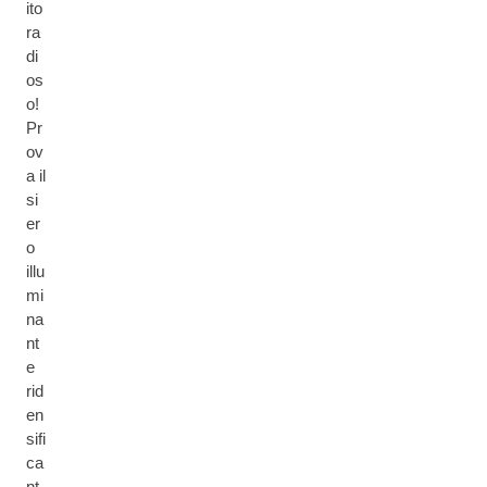
ito
ra
di
os
o!
Pr
ov
a il
si
er
o
illu
mi
na
nt
e
rid
en
sifi
ca
nt