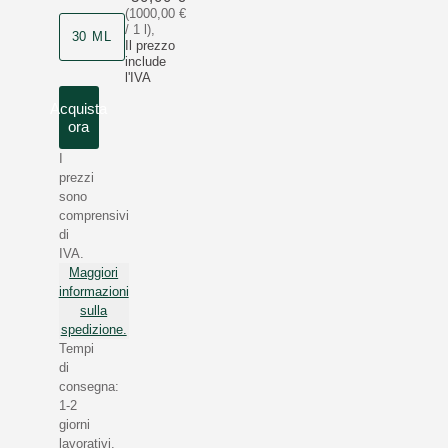
(1000,00 €
/ 1 l)
,
30 ML
Il prezzo
include
l'IVA
Acquista
ora
I
prezzi
sono
comprensivi
di
IVA.
Maggiori
informazioni
sulla
spedizione.
Tempi
di
consegna:
1-2
giorni
lavorativi.