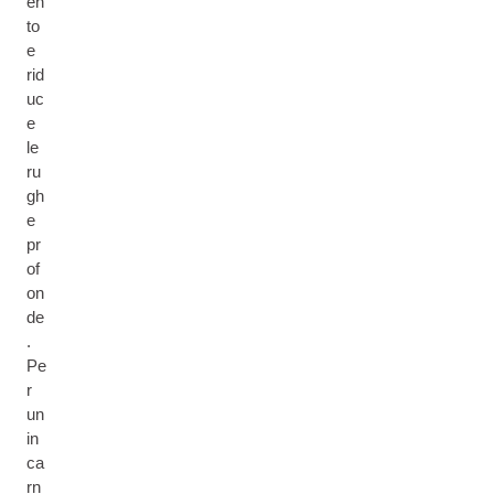
en
to
e
rid
uc
e
le
ru
gh
e
pr
of
on
de
.
Pe
r
un
in
ca
rn