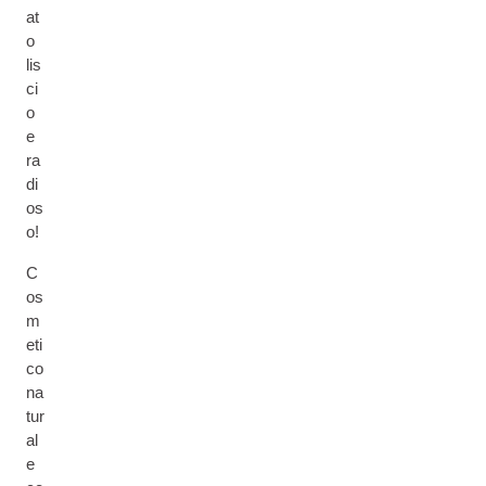
at
o
lis
ci
o
e
ra
di
os
o!
C
os
m
eti
co
na
tur
al
e