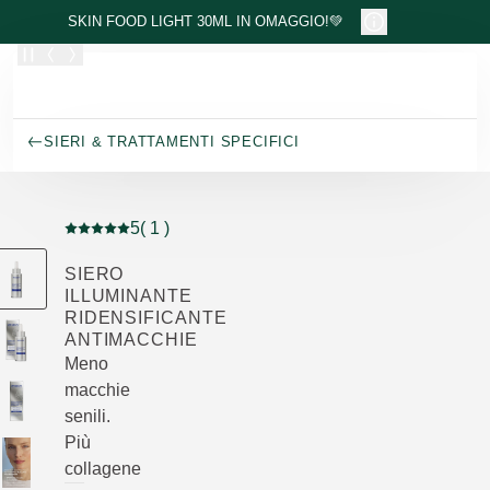
Passa al contenuto principale
SKIN FOOD LIGHT 30ML IN OMAGGIO!💚
SIERI & TRATTAMENTI SPECIFICI
5
( 1 )
Valutazione attuale: 5 su 5 stelle recensito da 1 consum
SIERO
ILLUMINANTE
RIDENSIFICANTE
ANTIMACCHIE
Meno
macchie
senili.
Più
collagene