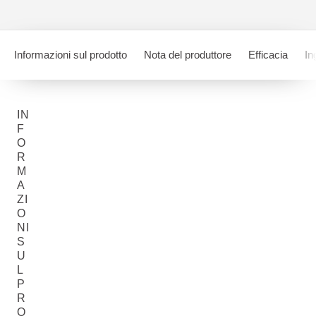
Informazioni sul prodotto
Nota del produttore
Efficacia
In
IN
F
O
R
M
A
ZI
O
NI
S
U
L
P
R
O