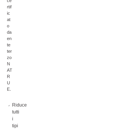
ce
rtif
ic
at
o
da
en
te
ter
zo
N
AT
R
U
E.
Riduce
tutti
i
tipi