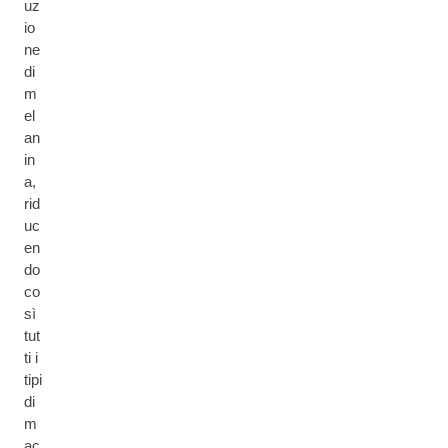
uz
io
ne
di
m
el
an
in
a,
rid
uc
en
do
co
sì
tut
ti i
tipi
di
m
ac