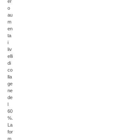
er
o
au
m
en
ta
i
liv
elli
di
co
lla
ge
ne
de
l
60
%.
La
for
m