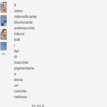
Il
siero
ridensificante
illuminante
antimacchie
riduce
tutti
i
tipi
di
macchie
pigmentarie
e
dona
un
colorito
radioso.
30,00 €