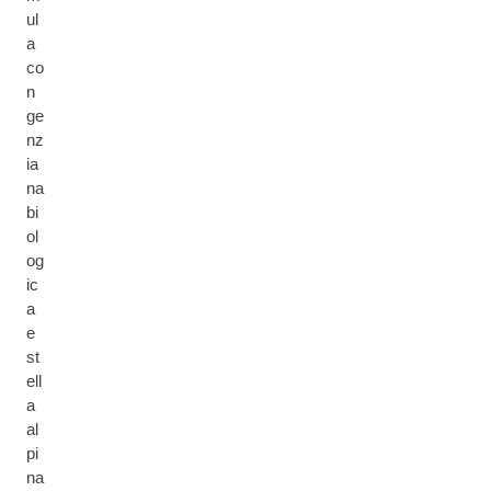
ul
a
co
n
ge
nz
ia
na
bi
ol
og
ic
a
e
st
ell
a
al
pi
na