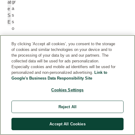
gr
at
a
e
s
S
s
E
o
By clicking ‘Accept all cookies’, you consent to the storage
Si
S
of cookies and similar technologies on your device and to
lic
ili
the processing of your data by us and our partners. The
io
c
collected data will be used for ads personalization.
a
Especially cookies and mobile ad identifiers will be used for
personalized and non-personalized advertising.
Link to
Google's Business Data Responsibility Site
B
G
lu
e
Cookies Settings
e
n
G
ti
Reject All
e
a
nt
n
ia
a
Accept All Cookies
n
S
e