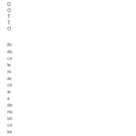
D
O
T
T
O
Ri
du
ce
le
m
ac
ch
ie
e
do
na
un
co
lor