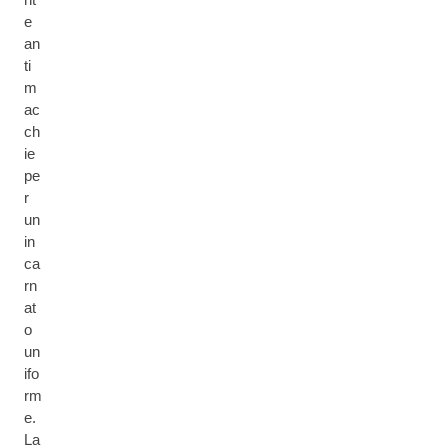
e
an
ti
m
ac
ch
ie
pe
r
un
in
ca
rn
at
o
un
ifo
rm
e.
La