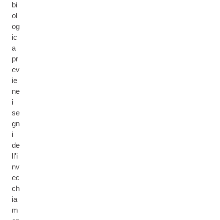
bi
ol
og
ic
a
pr
ev
ie
ne
i
se
gn
i
de
ll'i
nv
ec
ch
ia
m