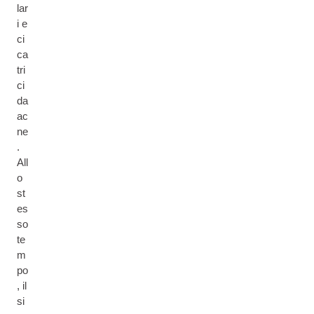
lar
i e
ci
ca
tri
ci
da
ac
ne
.
All
o
st
es
so
te
m
po
, il
si