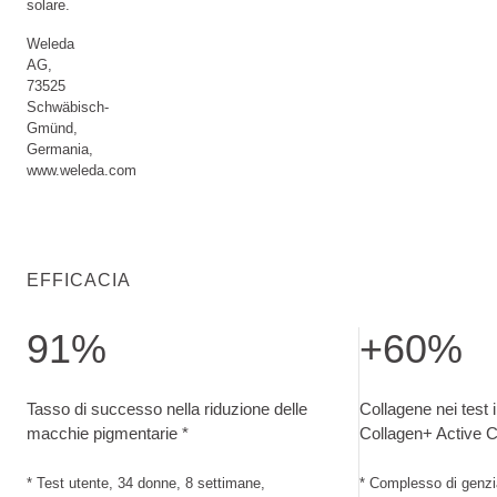
solare.
Weleda
AG,
73525
Schwäbisch-
Gmünd,
Germania,
www.weleda.com
EFFICACIA
91%
+60%
Tasso di successo nella riduzione delle macchie pigmentarie
Collagene nei test
Tasso di successo nella riduzione delle
Collagene nei test in
macchie pigmentarie *
Collagen+ Active 
* Test utente, 34 donne, 8 settimane,
* Complesso di genzia