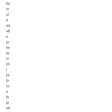
for
m
ul
a
ad
alt
e
pr
es
ta
zi
on
i
ini
bi
sc
e
la
pr
od