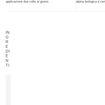
applicazione due volte al giorno
alpina biologica e cen
IN
G
R
E
DI
E
N
TI
ALOE VERA
BLUE GENT
Aloe Barbadensis Leaf Juice
Gentiana Acaul
LEGGI DI PIÙ
LEGGI DI PIÙ