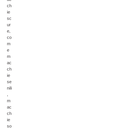
ch
ie
sc
ur
e,
co
m
e
m
ac
ch
ie
se
nili
,
m
ac
ch
ie
so