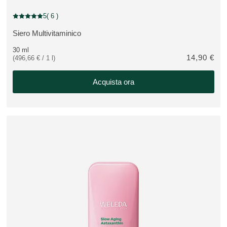
5
( 6 )
Valutazione attuale: 5 su 5 stelle recensito da 6 consumatori
Siero Multivitaminico
VEDI PRODOTTO:
30 ml
14,90 €
(496,66 € / 1 l)
Acquista ora