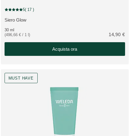
5
( 17 )
Valutazione attuale: 5 su 5 stelle recensito da 17 consumatori
Siero Glow
VEDI PRODOTTO:
30 ml
14,90 €
(496,66 € / 1 l)
Acquista ora
MUST HAVE