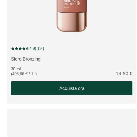
4.9
( 19 )
Valutazione attuale: 4.9 su 5 stelle recensito da 19 consumatori
Siero Bronzing
VEDI PRODOTTO:
30 ml
14,90 €
(496,66 € / 1 l)
Acquista ora