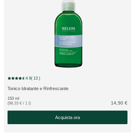
4.9
( 13 )
Valutazione attuale: 4.9 su 5 stelle recensito da 13 consumatori
Tonico Idratante e Rinfrescante
VEDI PRODOTTO:
150 ml
14,90 €
(99,33 € / 1 l)
Acquista ora