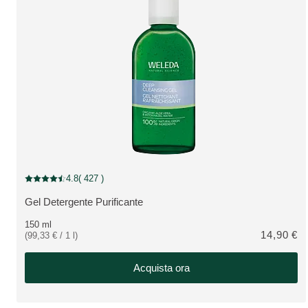
4.8
( 427 )
Valutazione attuale: 4.8 su 5 stelle recensito da 427 consumatori
Gel Detergente Purificante
VEDI PRODOTTO:
150 ml
14,90 €
(99,33 € / 1 l)
Acquista ora