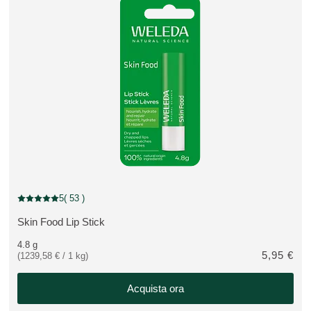
5
( 53 )
Valutazione attuale: 5 su 5 stelle recensito da 53 consumatori
Skin Food Lip Stick
VEDI PRODOTTO:
4.8 g
5,95 €
(1239,58 € / 1 kg)
Acquista ora