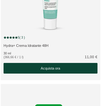
MUST HAVE
5
( 3 )
Valutazione attuale: 5 su 5 stelle recensito da 3 consumatori
Hydra+ Crema Idratante 48H
VEDI PRODOTTO:
30 ml
11,00 €
(366,66 € / 1 l)
Acquista ora