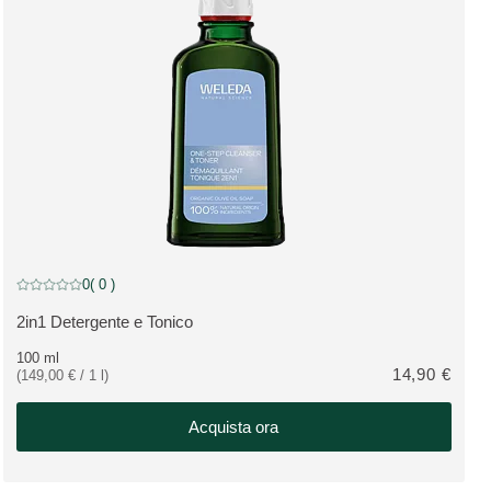
0
( 0 )
Valutazione attuale: 0 su 5 stelle recensito da 0 consumatori
2in1 Detergente e Tonico
VEDI PRODOTTO:
100 ml
14,90 €
(149,00 € / 1 l)
Acquista ora