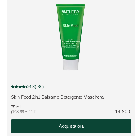
4.8
( 78 )
Valutazione attuale: 4.8 su 5 stelle recensito da 78 consumatori
Skin Food 2in1 Balsamo Detergente Maschera
VEDI PRODOTTO:
75 ml
14,90 €
(198,66 € / 1 l)
Acquista ora