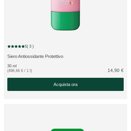
5
( 3 )
Valutazione attuale: 5 su 5 stelle recensito da 3 consumatori
Siero Antiossidante Protettivo
VEDI PRODOTTO:
30 ml
14,90 €
(496,66 € / 1 l)
Acquista ora