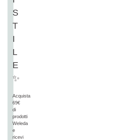
S
T
I
L
E
✨
Acquista
69€
di
prodotti
Weleda
e
ricevi