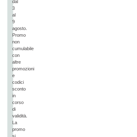
dal
3
al
9
agosto.
Promo
non
cumulabile
con
altre
promozioni
e
codici
sconto
in
corso
di
validità.
La
promo
si