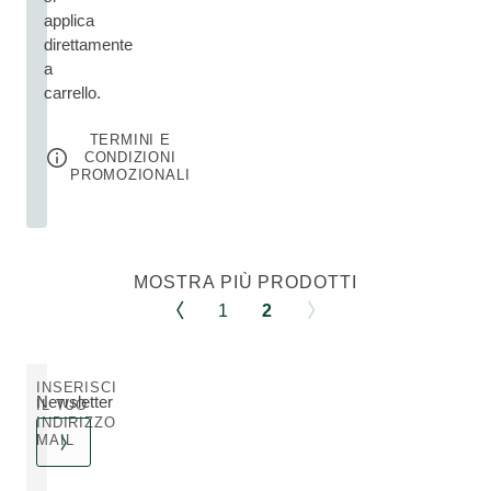
applica
direttamente
a
carrello.
TERMINI E
CONDIZIONI
PROMOZIONALI
MOSTRA PIÙ PRODOTTI
1
2
INSERISCI
Newsletter
IL TUO
INDIRIZZO
MAIL