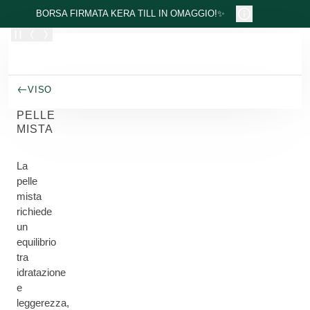
Passa al contenuto principale
BORSA FIRMATA KERA TILL IN OMAGGIO!✨
VISO
PELLE
MISTA
La
pelle
mista
richiede
un
equilibrio
tra
idratazione
e
leggerezza,