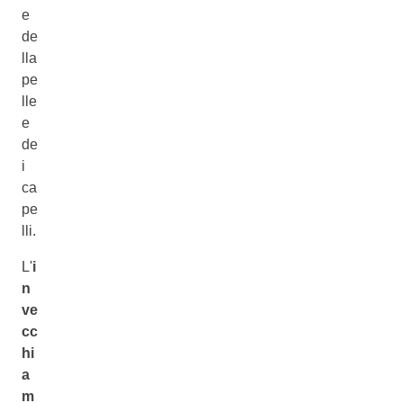
e
de
lla
pe
lle
e
de
i
ca
pe
lli.
L'
i
n
ve
cc
hi
a
m