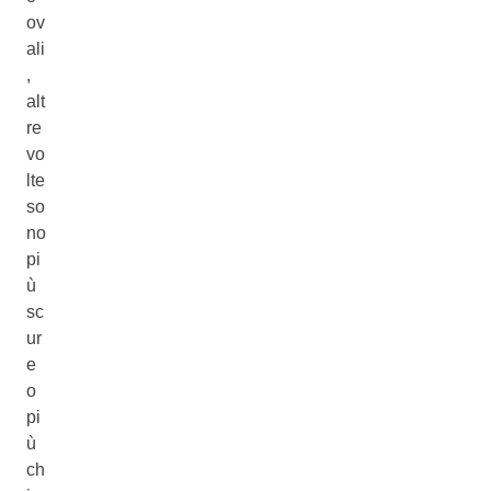
ov
ali
,
alt
re
vo
lte
so
no
pi
ù
sc
ur
e
o
pi
ù
ch