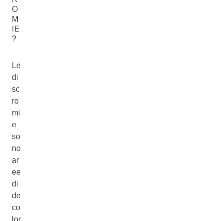
O
M
IE
?
Le
di
sc
ro
mi
e
so
no
ar
ee
di
de
co
lor