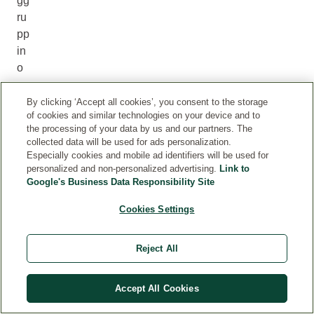
gg
ru
pp
in
o
e
for
By clicking ‘Accept all cookies’, you consent to the storage
of cookies and similar technologies on your device and to
mi
the processing of your data by us and our partners. The
no
collected data will be used for ads personalization.
m
Especially cookies and mobile ad identifiers will be used for
ac
personalized and non-personalized advertising.
Link to
Google's Business Data Responsibility Site
ch
ie
Cookies Settings
vi
si
Reject All
bil
i.
Accept All Cookies
I