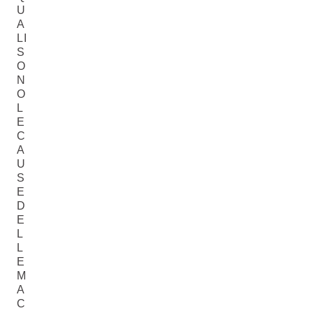
U
A
LI
S
O
N
O
L
E
C
A
U
S
E
D
E
L
L
E
M
A
C