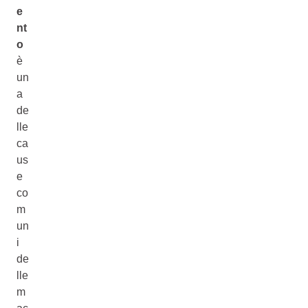
e
nt
o
è
un
a
de
lle
ca
us
e
co
m
un
i
de
lle
m