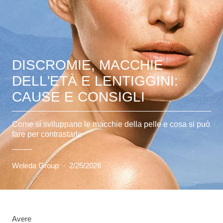
DISCROMIE, MACCHIE
DELL'ETÀ E LENTIGGINI:
CAUSE E CONSIGLI
Come si sviluppano le macchie della pelle e cosa si può
fare per contrastarle
Weleda Group
·
2/25/2026
Avere