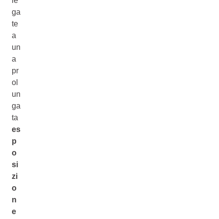
le
ga
te
a
un
a
pr
ol
un
ga
ta
es
p
o
si
zi
o
n
e