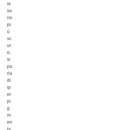
ie
so
no
pi
ù
sc
ur
e,
si
pa
rla
di
ip
er
pi
g
m
en
ta