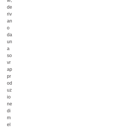
te,
de
riv
an
o
da
un
a
so
vr
ap
pr
od
uz
io
ne
di
m
el