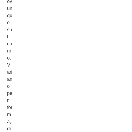
ov
un
qu
e
su
l
co
rp
o.
V
ari
an
o
pe
r
for
m
a,
di