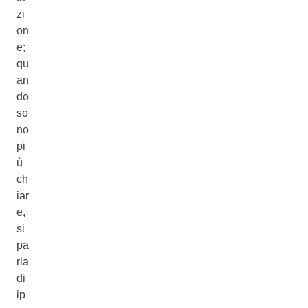
zi
on
e;
qu
an
do
so
no
pi
ù
ch
iar
e,
si
pa
rla
di
ip