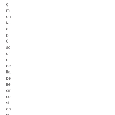
g
m
en
tat
e,
pi
ù
sc
ur
e
de
lla
pe
lle
cir
co
st
an