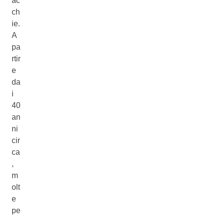
ac
ch
ie.
A
pa
rtir
e
da
i
40
an
ni
cir
ca
,
m
olt
e
pe