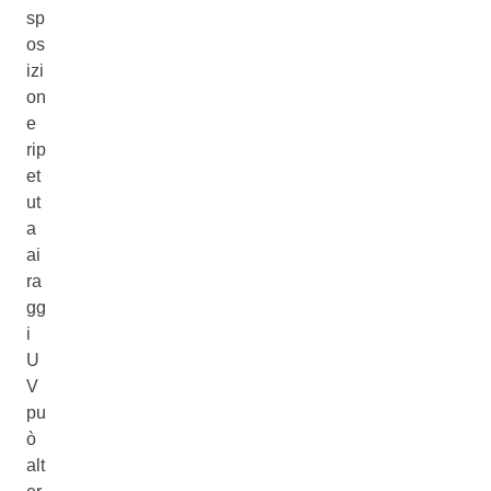
sp
os
izi
on
e
rip
et
ut
a
ai
ra
gg
i
U
V
pu
ò
alt