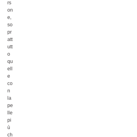
rs
on
e,
so
pr
att
utt
o
qu
ell
e
co
n
la
pe
lle
pi
ù
ch