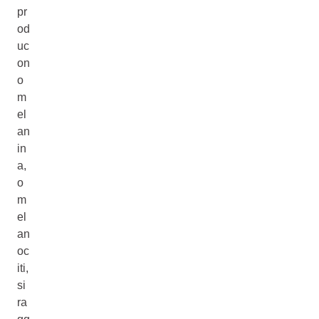
pr
od
uc
on
o
m
el
an
in
a,
o
m
el
an
oc
iti,
si
ra