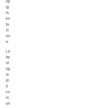
op
ig
m
en
ta
zi
on
e.
Le
tip
ol
og
ie
pi
ù
co
m
un