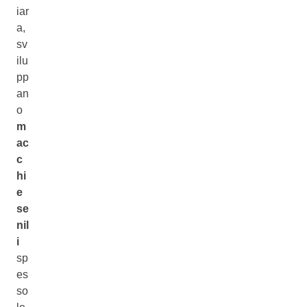
iar
a,
sv
ilu
pp
an
o
m
ac
c
hi
e
se
nil
i
sp
es
so