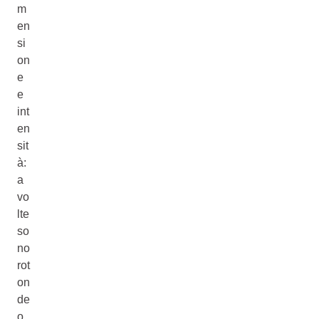
m
en
si
on
e
e
int
en
sit
à:
a
vo
lte
so
no
rot
on
de
o