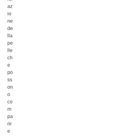
az
io
ne
de
lla
pe
lle
ch
e
po
ss
on
o
co
m
pa
rir
e