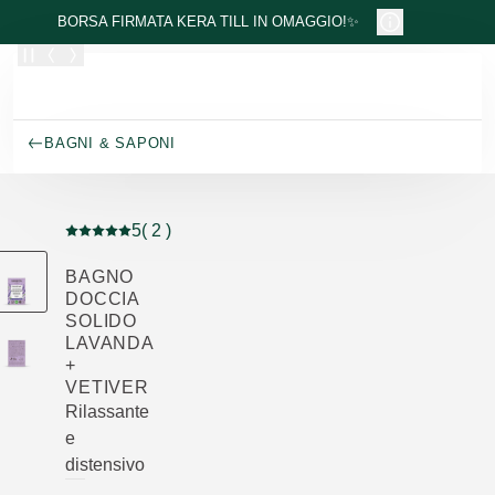
Passa al contenuto principale
BORSA FIRMATA KERA TILL IN OMAGGIO!✨
BAGNI & SAPONI
5
( 2 )
Valutazione attuale: 5 su 5 stelle recensito da 2 consum
BAGNO
DOCCIA
SOLIDO
LAVANDA
+
VETIVER
Rilassante
e
distensivo