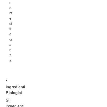
n
e
nt
e
di
fr
a
gr
a
n
z
a
*
Ingredienti
Biologici
Gli
ingredienti