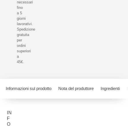
necessari
fino
a 5
giorni
lavorativi.
Spedizione
gratuita
per
ordini
superiori
a
45€.
Informazioni sul prodotto
Nota del produttore
Ingredienti
IN
F
O