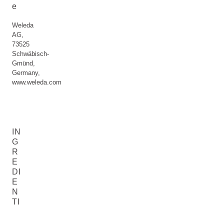
e
Weleda
AG,
73525
Schwäbisch-
Gmünd,
Germany,
www.weleda.com
IN
G
R
E
DI
E
N
TI