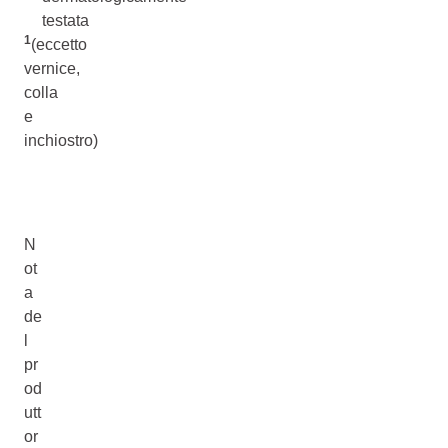
testata
1
(eccetto
vernice,
colla
e
inchiostro)
N
ot
a
de
l
pr
od
utt
or