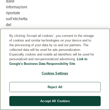
dalle
informazioni
riportate
sull'etichetta
del
prodotto.
By clicking ‘Accept all cookies’, you consent to the storage
Si
of cookies and similar technologies on your device and to
consiglia
the processing of your data by us and our partners. The
di
collected data will be used for ads personalization.
fare
Especially cookies and mobile ad identifiers will be used for
personalized and non-personalized advertising.
Link to
riferimento
Google's Business Data Responsibility Site
all'elenco
degli
Cookies Settings
ingredienti
riportato
Reject All
sull'etichetta
del
prodotto
Accept All Cookies
per