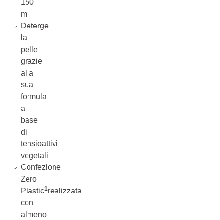
150
ml
Deterge
la
pelle
grazie
alla
sua
formula
a
base
di
tensioattivi
vegetali
Confezione
Zero
1
Plastic
realizzata
con
almeno