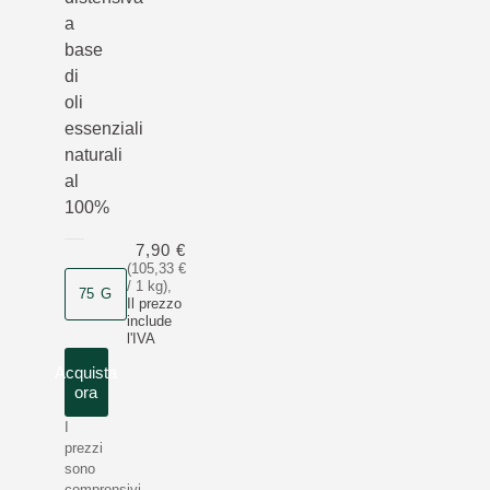
a
base
di
oli
essenziali
naturali
al
100%
7,90 €
(105,33 €
/ 1 kg)
,
75 G
Il prezzo
include
l'IVA
Acquista
ora
I
prezzi
sono
comprensivi