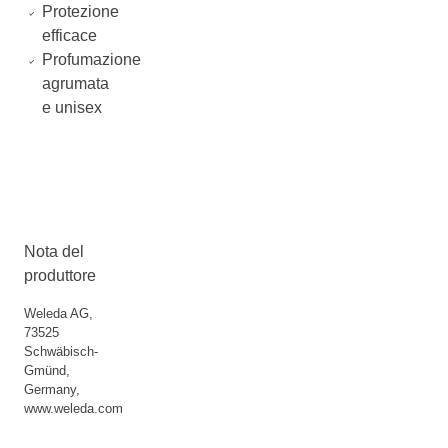
Protezione
efficace
Profumazione
agrumata
e unisex
Nota del
produttore
Weleda AG,
73525
Schwäbisch-
Gmünd,
Germany,
www.weleda.com