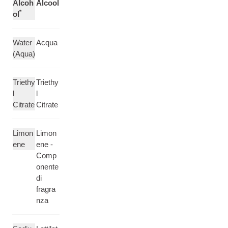
Alcoh
Alcool
*
ol
Water
Acqua
(Aqua)
Triethy
Triethy
l
l
Citrate
Citrate
Limon
Limon
ene
ene -
Comp
onente
di
fragra
nza