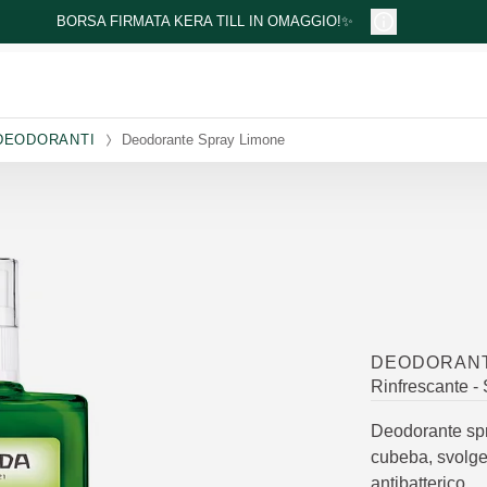
BORSA FIRMATA KERA TILL IN OMAGGIO!✨
DEODORANTI
Deodorante Spray Limone
DEODORANT
Rinfrescante - 
Deodorante spr
cubeba, svolge 
antibatterico.