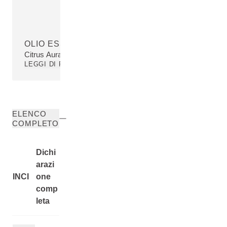
OLIO ESSENZIALE DI LIMONE
Citrus Aurantifolia (Lime) Peel Oil
LEGGI DI PIÙ
ELENCO
COMPLETO
Dichi
arazi
INCI
one
comp
leta