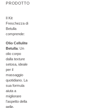
PRODOTTO
Il Kit
Freschezza di
Betulla
comprende:
Olio Cellulite
Betulla
: Un
olio corpo
dalla texture
setosa, ideale
per il
massaggio
quotidiano. La
sua formula
aiuta a
migliorare
l’aspetto della
pelle,