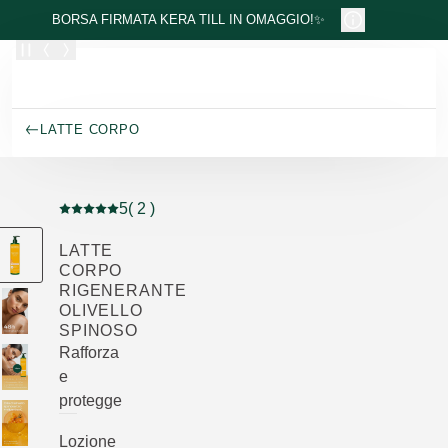
Passa al contenuto principale
BORSA FIRMATA KERA TILL IN OMAGGIO!✨
LATTE CORPO
5
( 2 )
Valutazione attuale: 5 su 5 stelle recensito da 2 consum
LATTE
CORPO
RIGENERANTE
OLIVELLO
SPINOSO
Rafforza
e
protegge
Lozione