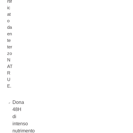
rtif
ic
at
o
da
en
te
ter
zo
N
AT
R
U
E.
Dona
48H
di
intenso
nutrimento