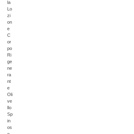
la
Lo
zi
on
e
C
or
po
Ri
ge
ne
ra
nt
e
Oli
ve
llo
Sp
in
os
o.