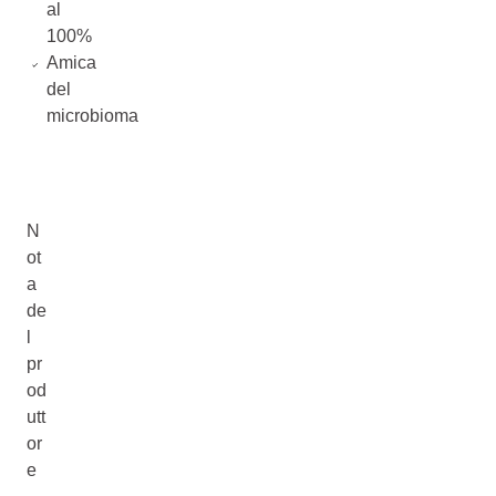
al
100%
Amica
del
microbioma
N
ot
a
de
l
pr
od
utt
or
e