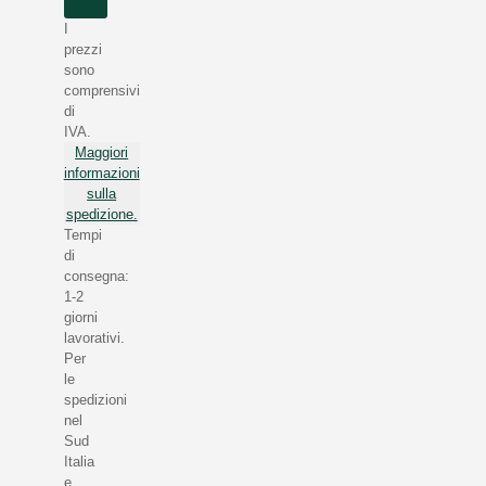
I
prezzi
sono
comprensivi
di
IVA.
Maggiori
informazioni
sulla
spedizione.
Tempi
di
consegna:
1-2
giorni
lavorativi.
Per
le
spedizioni
nel
Sud
Italia
e