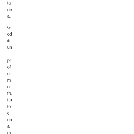
ta
ne
a.
G
od
iti
un
pr
of
u
m
o
fru
tta
to
e
un
a
m