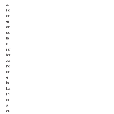
a,
rig
en
er
an
do
la
e
raf
for
za
nd
on
e
la
ba
rri
er
a
cu