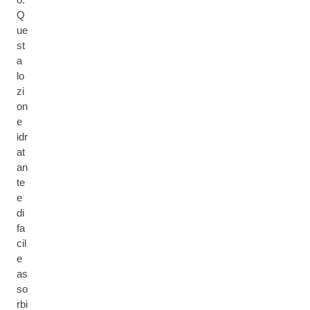
Q
ue
st
a
lo
zi
on
e
idr
at
an
te
e
di
fa
cil
e
as
so
rbi