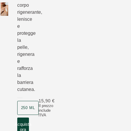
corpo
rigenerante,
lenisce
e
protegge
la
pelle,
rigenera
e
rafforza
la
barriera
cutanea.
15,90 €
Il prezzo
250 ML
include
l'IVA
Acquista
ora