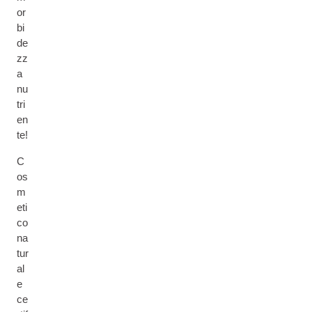
or
bi
de
zz
a
nu
tri
en
te!
C
os
m
eti
co
na
tur
al
e
ce