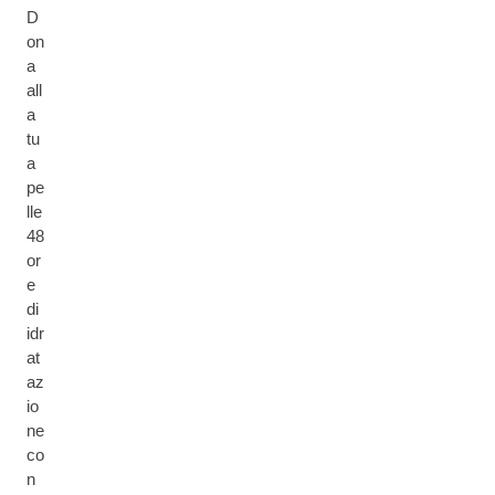
D
on
a
all
a
tu
a
pe
lle
48
or
e
di
idr
at
az
io
ne
co
n