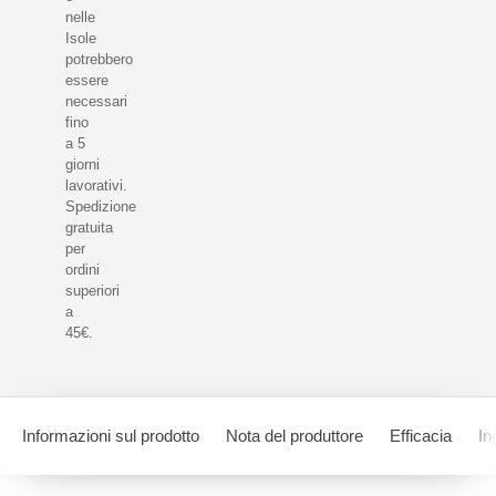
nelle
Isole
potrebbero
essere
necessari
fino
a 5
giorni
lavorativi.
Spedizione
gratuita
per
ordini
superiori
a
45€.
Informazioni sul prodotto
Nota del produttore
Efficacia
In