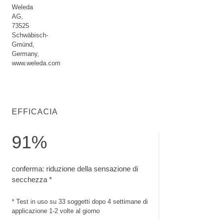
Weleda
AG,
73525
Schwäbisch-
Gmünd,
Germany,
www.weleda.com
EFFICACIA
91%
conferma: riduzione della sensazione di secchezza. Test in u
conferma: riduzione della sensazione di
secchezza *
* Test in uso su 33 soggetti dopo 4 settimane di
applicazione 1-2 volte al giorno