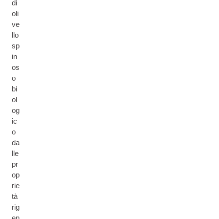
di
oli
ve
llo
sp
in
os
o
bi
ol
og
ic
o
da
lle
pr
op
rie
tà
rig
en