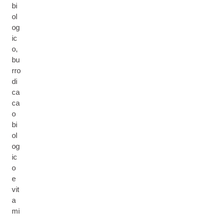
bi
ol
og
ic
o,
bu
rro
di
ca
ca
o
bi
ol
og
ic
o
e
vit
a
mi