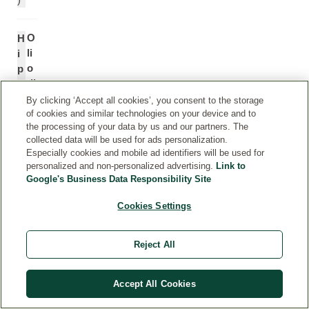
O
H
li
i
o
p
di
p
ol
o
By clicking ‘Accept all cookies’, you consent to the storage
iv
p
of cookies and similar technologies on your device and to
the processing of your data by us and our partners. The
el
h
collected data will be used for ads personalization.
lo
a
Especially cookies and mobile ad identifiers will be used for
s
e
personalized and non-personalized advertising.
Link to
pi
R
Google's Business Data Responsibility Site
n
h
o
a
Cookies Settings
s
m
o
n
Reject All
o
i
d
Accept All Cookies
e