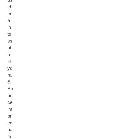
ch
er
a
in
te
ss
ut
o
H
yd
ra
&
Bo
un
ce
im
pr
eg
na
ta