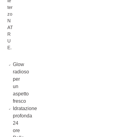
te
ter
zo
N
AT
R
U
E.
Glow
radioso
per
un
aspetto
fresco
Idratazione
profonda
24
ore