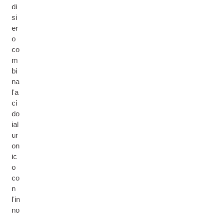
di
si
er
o
co
m
bi
na
l'a
ci
do
ial
ur
on
ic
o
co
n
l'in
no