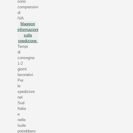
sono
comprensivi
di
IVA.
Maggiori
informazioni
sulla
spedizione.
Tempi
di
consegna:
1-2
giorni
lavorativi.
Per
le
spedizioni
nel
Sud
Italia
e
nelle
Isole
potrebbero