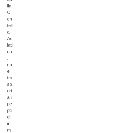
lla
C
en
tell
a
As
iati
ca
,
ch
e
tra
sp
ort
a i
pe
pti
di
in
m