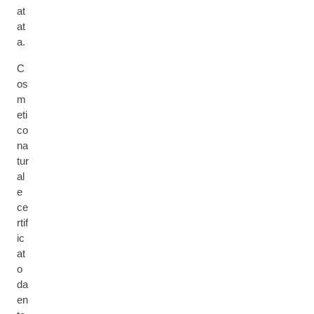
at
at
a.
C
os
m
eti
co
na
tur
al
e
ce
rtif
ic
at
o
da
en