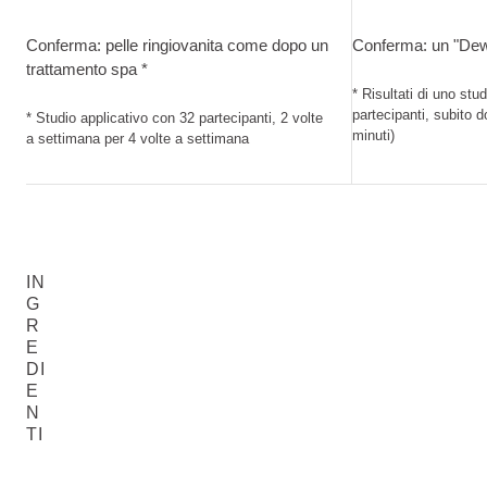
Conferma: pelle ringiovanita come dopo un trattamento spa. S
Conferma: un "Dew
Conferma: pelle ringiovanita come dopo un
Conferma: un "Dew
trattamento spa *
* Risultati di uno stu
partecipanti, subito d
* Studio applicativo con 32 partecipanti, 2 volte
minuti)
a settimana per 4 volte a settimana
IN
G
R
E
DI
E
N
TI