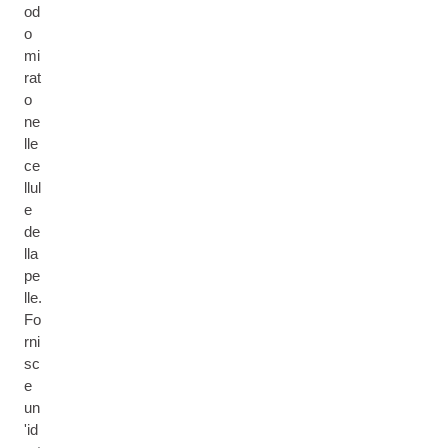
od
o
mi
rat
o
ne
lle
ce
llul
e
de
lla
pe
lle.
Fo
rni
sc
e
un
'id