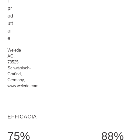
l
pr
od
utt
or
e
Weleda
AG,
73525
Schwäbisch-
Gmünd,
Germany,
www.weleda.com
EFFICACIA
75%
88%