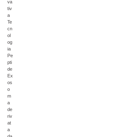
va
tiv
a
Te
cn
ol
og
ia
Pe
pti
de
Ex
os
o
m
a
de
riv
at
a
da