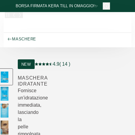
Passa al contenuto principale
BORSA FIRMATA KERA TILL IN OMAGGIO!✨
MASCHERE
4.9
( 14 )
NEW
Valutazione attuale: 4.9 su 5 stelle recensito 
MASCHERA
IDRATANTE
Fornisce
un'idratazione
immediata,
lasciando
la
pelle
rimpolpata