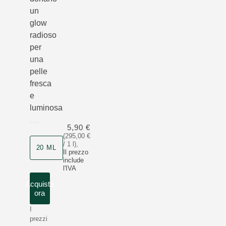
un
glow
radioso
per
una
pelle
fresca
e
luminosa
5,90 €
(295,00 €
/ 1 l)
,
20 ML
Il prezzo
include
l'IVA
Acquista
ora
I
prezzi