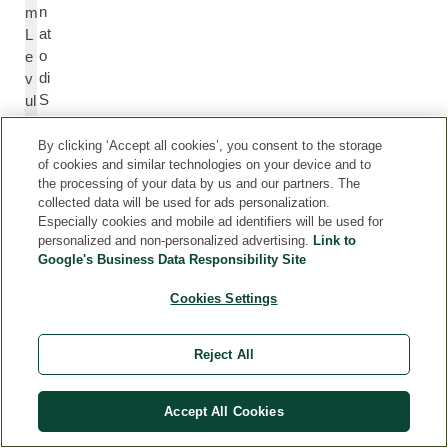
n
m
at
L
o
e
di
v
S
ul
o
in
di
at
By clicking ‘Accept all cookies’, you consent to the storage
of cookies and similar technologies on your device and to
o
e
the processing of your data by us and our partners. The
collected data will be used for ads personalization.
G
X
Especially cookies and mobile ad identifiers will be used for
personalized and non-personalized advertising.
Link to
o
a
Google's Business Data Responsibility Site
m
nt
m
h
Cookies Settings
a
a
x
n
a
G
Reject All
nt
u
a
m
Accept All Cookies
n
a