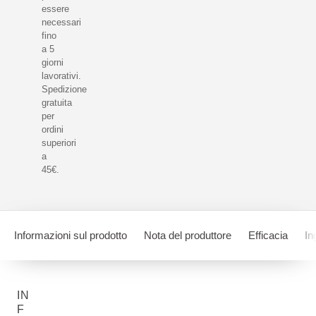
essere
necessari
fino
a 5
giorni
lavorativi.
Spedizione
gratuita
per
ordini
superiori
a
45€.
Informazioni sul prodotto
Nota del produttore
Efficacia
In
IN
F