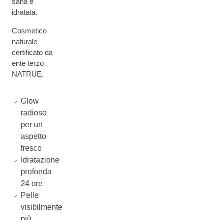
sana e
idratata.
Cosmetico
naturale
certificato da
ente terzo
NATRUE.
Glow
radioso
per un
aspetto
fresco
Idratazione
profonda
24 ore
Pelle
visibilmente
più