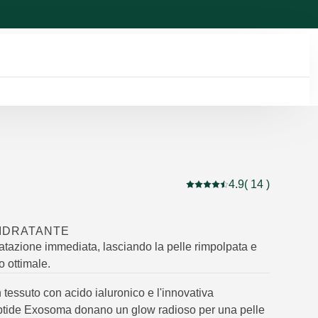
4.9
( 14 )
Valutazione attuale: 4.9 s
IDRATANTE
atazione immediata, lasciando la pelle rimpolpata e
o ottimale.
tessuto con acido ialuronico e l'innovativa
tide Exosoma donano un glow radioso per una pelle