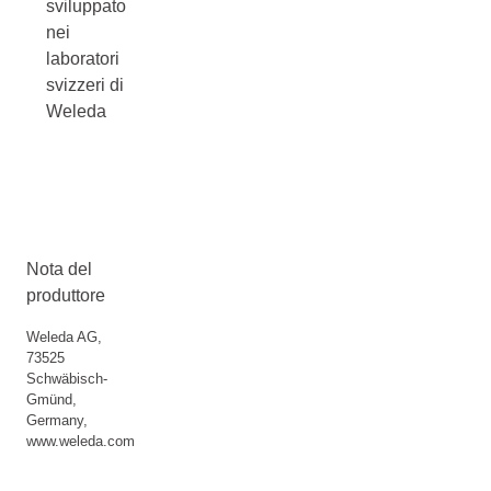
sviluppato
nei
laboratori
svizzeri di
Weleda
Nota del
produttore
Weleda AG,
73525
Schwäbisch-
Gmünd,
Germany,
www.weleda.com