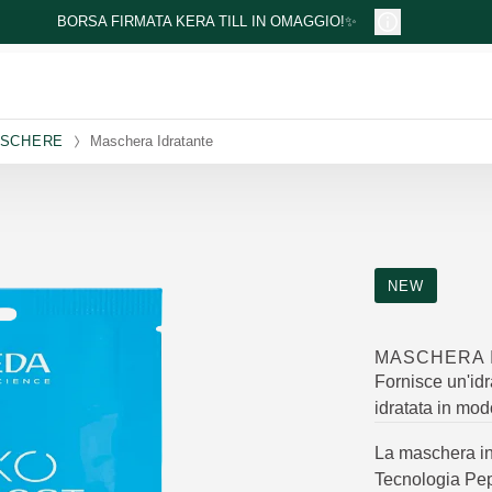
BORSA FIRMATA KERA TILL IN OMAGGIO!✨
SCHERE
Maschera Idratante
NEW
MASCHERA 
Fornisce un'idr
idratata in mod
La maschera in 
Tecnologia Pep