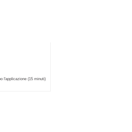
 volte a settimana
 studio applicativo su 32 partecipanti, subito dopo l'applicazio
po l'applicazione (15 minuti)