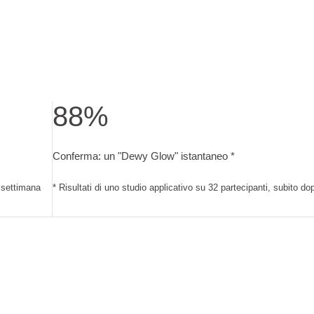
88%
tudio applicativo con 32 partecipanti, 2 volte a settimana per 4
Conferma: un "Dewy Glow" istantaneo. Risultati di uno
Conferma: un "Dewy Glow" istantaneo *
a settimana
* Risultati di uno studio applicativo su 32 partecipanti, subito do