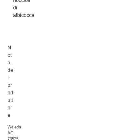
noccioli
di
albicocca
N
ot
a
de
l
pr
od
utt
or
e
Weleda
AG,
73525