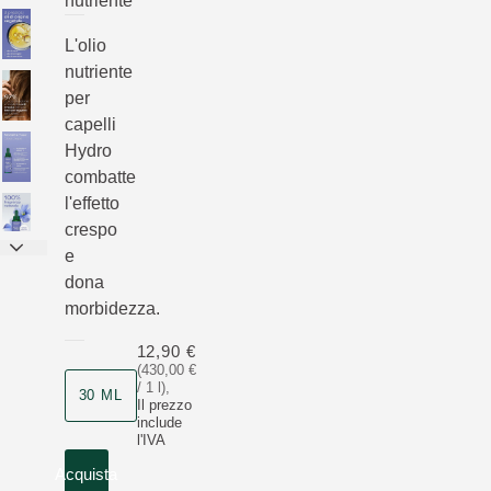
nutriente
L'olio
nutriente
per
capelli
Hydro
combatte
l'effetto
crespo
e
dona
morbidezza.
12,90 €
(430,00 €
/ 1 l)
,
30 ML
Il prezzo
include
l'IVA
Acquista