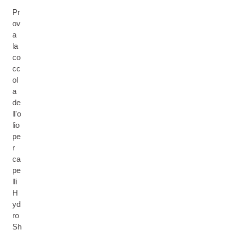
Pr
ov
a
la
co
cc
ol
a
de
ll'o
lio
pe
r
ca
pe
lli
H
yd
ro
Sh