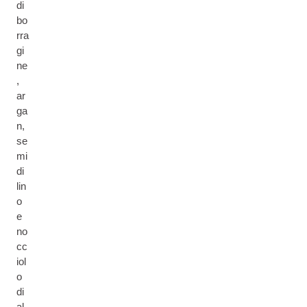
di
bo
rra
gi
ne
,
ar
ga
n,
se
mi
di
lin
o
e
no
cc
iol
o
di
al