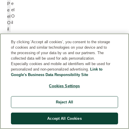
e
P
el
e
O
el
il
O
il
By clicking ‘Accept all cookies’, you consent to the storage
Li
Li
of cookies and similar technologies on your device and to
m
m
the processing of your data by us and our partners. The
o
o
collected data will be used for ads personalization.
n
n
Especially cookies and mobile ad identifiers will be used for
personalized and non-personalized advertising.
Link to
e
e
Google's Business Data Responsibility Site
n
n
e
e
Cookies Settings
-
C
o
Reject All
m
p
Accept All Cookies
o
n