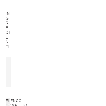
IN
G
R
E
DI
E
N
TI
OLIO DI NOCCIOLO DI
OLIO DI C
ALBICOCCA
Cocos Nucifera
Prunus Armeniaca (Apricot) Kernel Oil
LEGGI DI PIÙ
LEGGI DI PIÙ
ELENCO
COMPLETO