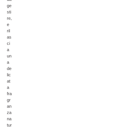
ge
sti
re,
e
ril
as
ci
a
un
a
de
lic
at
a
fra
gr
an
za
na
tur