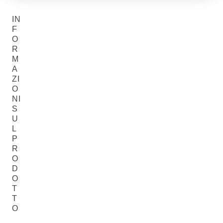
IN
F
O
R
M
A
ZI
O
NI
S
U
L
P
R
O
D
O
T
T
O