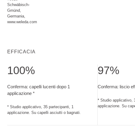
Schwäbisch-
Gmünd,
Germania,
www.weleda.com
EFFICACIA
100%
97%
Conferma: capelli lucenti dopo 1 applicazione. Studio applicat
Conferma: liscio e
Conferma: capelli lucenti dopo 1
Conferma: liscio eff
applicazione *
* Studio applicativo, 
applicazione. Su capel
* Studio applicativo, 35 partecipanti, 1
applicazione. Su capelli asciutti o bagnati.