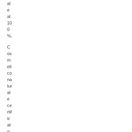
al
e
al
10
0
%.
C
os
m
eti
co
na
tur
al
e
ce
rtif
ic
at
o