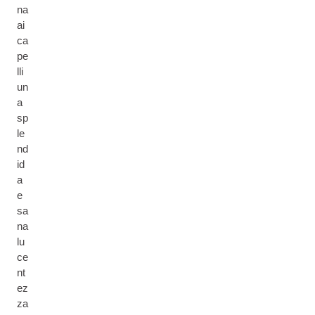
na
ai
ca
pe
lli
un
a
sp
le
nd
id
a
e
sa
na
lu
ce
nt
ez
za