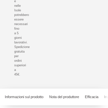
e
nelle
Isole
potrebbero
essere
necessari
fino
a 5
giorni
lavorativi.
Spedizione
gratuita
per
ordini
superiori
a
45€.
Informazioni sul prodotto
Nota del produttore
Efficacia
In