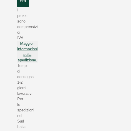
ora
I
prezzi
sono
comprensivi
di
IVA.
Maggiori
informazioni
sulla
spedizione.
Tempi
di
consegna:
1-2
giorni
lavorativi.
Per
le
spedizioni
nel
Sud
Italia