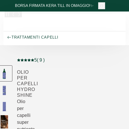
Passa al contenuto principale
BORSA FIRMATA KERA TILL IN OMAGGIO!✨
TRATTAMENTI CAPELLI
5
( 9 )
Valutazione attuale: 5 su 5 stelle recensito da 9 consum
OLIO
PER
CAPELLI
HYDRO
SHINE
Olio
per
capelli
super