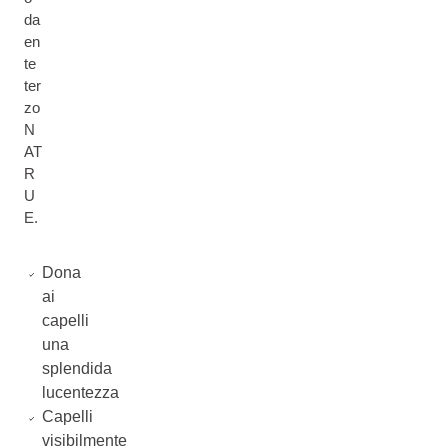
da
en
te
ter
zo
N
AT
R
U
E.
Dona
ai
capelli
una
splendida
lucentezza
Capelli
visibilmente