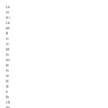
.
La
sc
ia i
ca
pe
lli
vi
si
bil
m
en
te
m
or
bi
di
e
fa
cili
da