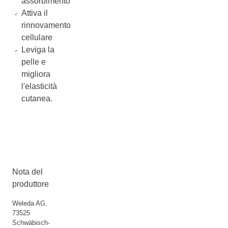
assorbimento
Attiva il
rinnovamento
cellulare
Leviga la
pelle e
migliora
l'elasticità
cutanea.
Nota del
produttore
Weleda AG,
73525
Schwäbisch-