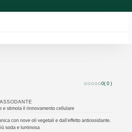
0
( 0 )
Valutazione attuale: 0 
 RASSODANTE
 e stimola il rinnovamento cellulare
ica con nove oli vegetali e dall'effetto antiossidante.
più soda e luminosa