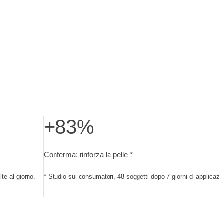
+83%
getti dopo 7 giorni di applicazione due volte al giorno.
Conferma: rinforza la pelle. Studio sui consumatori,
Conferma: rinforza la pelle *
te al giorno.
* Studio sui consumatori, 48 soggetti dopo 7 giorni di applicaz