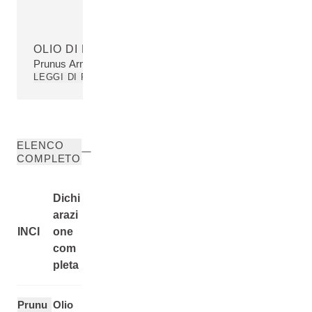
OLIO DI NOCCIOLO DI ALBICOCCA
Prunus Armeniaca (Apricot) Kernel Oil
LEGGI DI PIÙ
ELENCO
COMPLETO
Dichi
arazi
INCI
one
com
pleta
Prunu
Olio