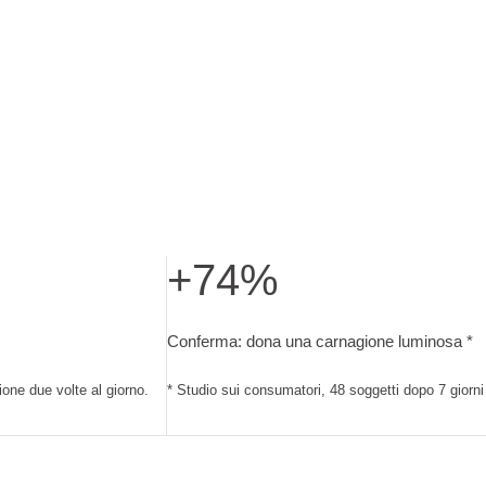
+74%
 48 soggetti dopo 7 giorni di applicazione due volte al giorno.
Conferma: dona una carnagione luminosa. S
Conferma: dona una carnagione luminosa *
ione due volte al giorno.
* Studio sui consumatori, 48 soggetti dopo 7 giorni 