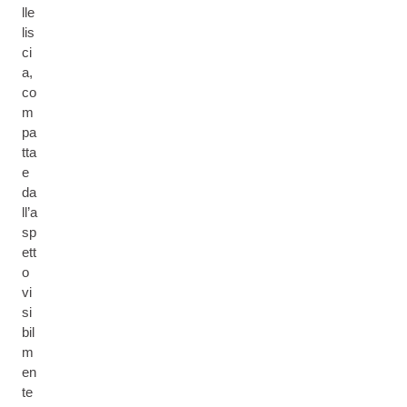
lle
lis
ci
a,
co
m
pa
tta
e
da
ll’a
sp
ett
o
vi
si
bil
m
en
te