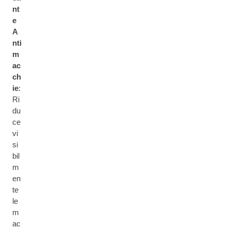
nt
e
A
nti
m
ac
ch
ie
:
Ri
du
ce
vi
si
bil
m
en
te
le
m
ac