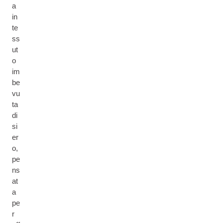
a
in
te
ss
ut
o
im
be
vu
ta
di
si
er
o,
pe
ns
at
a
pe
r