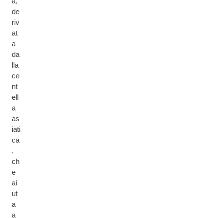
a,
de
riv
at
a
da
lla
ce
nt
ell
a
as
iati
ca
,
ch
e
ai
ut
a
a