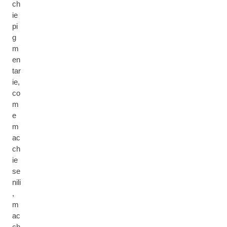
ch
ie
pi
g
m
en
tar
ie,
co
m
e
m
ac
ch
ie
se
nili
,
m
ac
ch