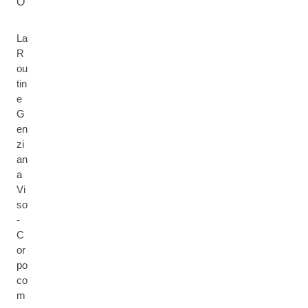
O
La
R
ou
tin
e
G
en
zi
an
a
Vi
so
-
C
or
po
co
m