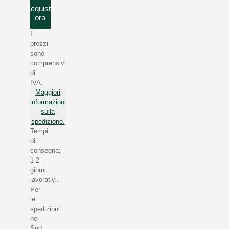
Acquista
ora
I
prezzi
sono
comprensivi
di
IVA.
Maggiori
informazioni
sulla
spedizione.
Tempi
di
consegna:
1-2
giorni
lavorativi.
Per
le
spedizioni
nel
Sud