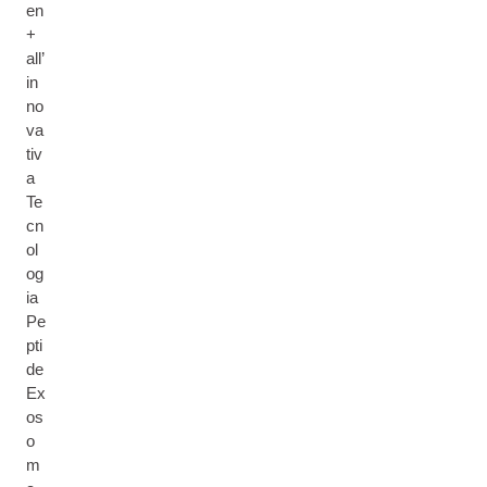
en
+
all’
in
no
va
tiv
a
Te
cn
ol
og
ia
Pe
pti
de
Ex
os
o
m