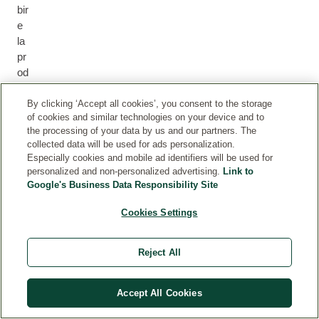
bir
e
la
pr
od
uz
io
By clicking ‘Accept all cookies’, you consent to the storage
of cookies and similar technologies on your device and to
ne
the processing of your data by us and our partners. The
di
collected data will be used for ads personalization.
m
Especially cookies and mobile ad identifiers will be used for
el
personalized and non-personalized advertising.
Link to
an
Google's Business Data Responsibility Site
in
a.
Cookies Settings
All
o
Reject All
st
es
so
Accept All Cookies
te