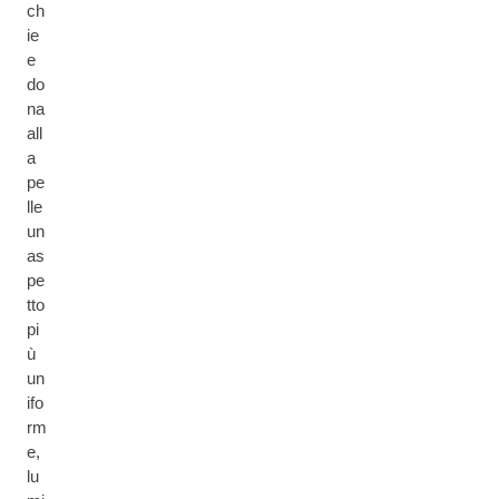
ch
ie
e
do
na
all
a
pe
lle
un
as
pe
tto
pi
ù
un
ifo
rm
e,
lu