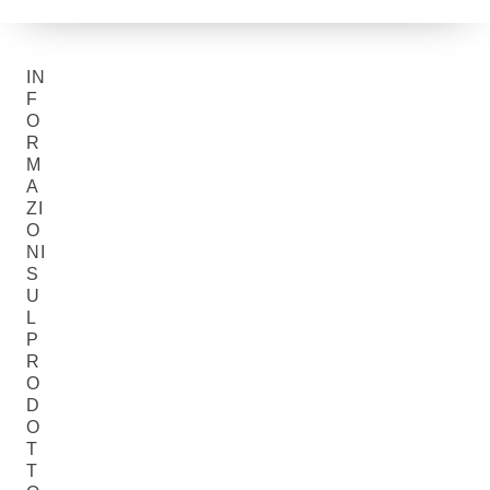
IN
F
O
R
M
A
ZI
O
NI
S
U
L
P
R
O
D
O
T
T