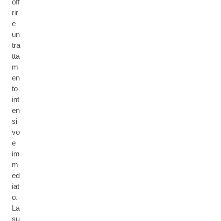
off
rir
e
un
tra
tta
m
en
to
int
en
si
vo
e
im
m
ed
iat
o.
La
su