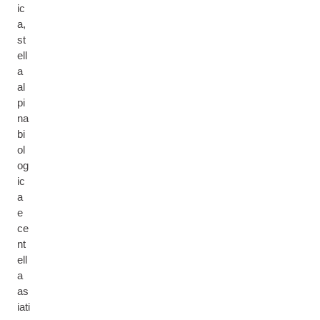
ic
a,
st
ell
a
al
pi
na
bi
ol
og
ic
a
e
ce
nt
ell
a
as
iati