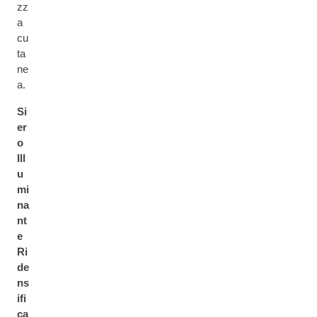
zz
a
cu
ta
ne
a.
Si
er
o
Ill
u
mi
na
nt
e
Ri
de
ns
ifi
ca