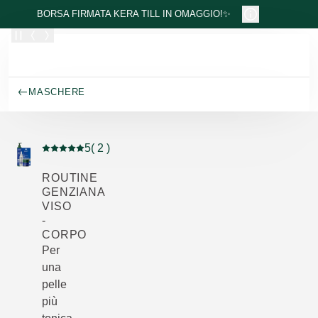
Passa al contenuto principale
BORSA FIRMATA KERA TILL IN OMAGGIO!✨
MASCHERE
5
( 2 )
Valutazione attuale: 5 su 5 stelle recensito da 2 consum
ROUTINE
GENZIANA
VISO
-
CORPO
Per
una
pelle
più