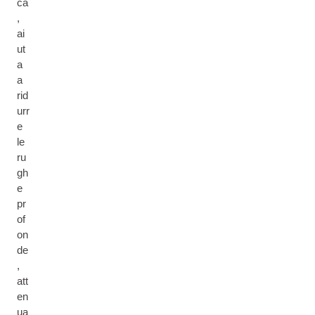
ca
,
ai
ut
a
a
rid
urr
e
le
ru
gh
e
pr
of
on
de
,
att
en
ua