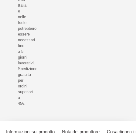
Italia
e
nelle
Isole
potrebbero
essere
necessari
fino
a 5
giorni
lavorativi.
Spedizione
gratuita
per
ordini
superiori
a
45€.
Informazioni sul prodotto
Nota del produttore
Cosa dicono i