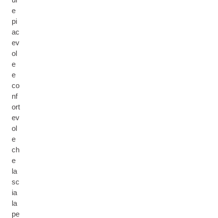
e
pi
ac
ev
ol
e
e
co
nf
ort
ev
ol
e
ch
e
la
sc
ia
la
pe