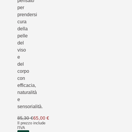
pensato
per
prendersi
cura
della
pelle
del
viso
e
del
corpo
con
efficacia,
naturalità
e
sensorialità.
85,30 €
65,00 €
Solo 65,00 € invece di 85,30 €
Il prezzo include
l'IVA