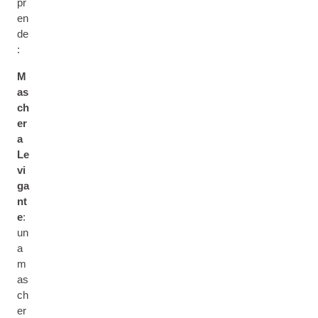
pr
en
de
:
M
as
ch
er
a
Le
vi
ga
nt
e
:
un
a
m
as
ch
er