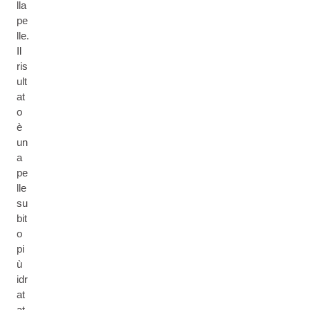
lla
pe
lle.
Il
ris
ult
at
o
è
un
a
pe
lle
su
bit
o
pi
ù
idr
at
at