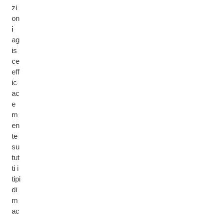
zi
on
i
ag
is
ce
eff
ic
ac
e
m
en
te
su
tut
ti i
tipi
di
m
ac