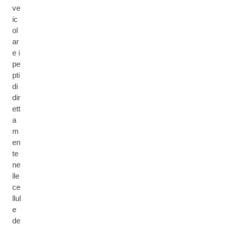
ve
ic
ol
ar
e i
pe
pti
di
dir
ett
a
m
en
te
ne
lle
ce
llul
e
de