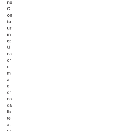
no
C
on
to
ur
in
g
:
U
na
cr
e
m
a
gi
or
no
da
lla
te
xt
ur