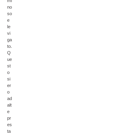
mi
no
so
e
le
vi
ga
to.
Q
ue
st
o
si
er
o
ad
alt
e
pr
es
ta