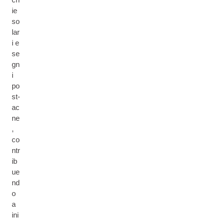
ie
so
lar
i e
se
gn
i
po
st-
ac
ne
,
co
ntr
ib
ue
nd
o
a
ini