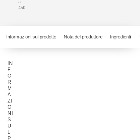
a
45€.
Informazioni sul prodotto
Nota del produttore
Ingredienti
IN
F
O
R
M
A
ZI
O
NI
S
U
L
P