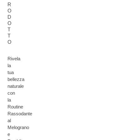
R
O
D
O
T
T
O
Rivela
la
tua
bellezza
naturale
con
la
Routine
Rassodante
al
Melograno
e