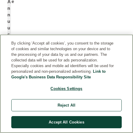
e
A
n
n
u
u
s
(
By clicking ‘Accept all cookies’, you consent to the storage
S
of cookies and similar technologies on your device and to
u
the processing of your data by us and our partners. The
n
collected data will be used for ads personalization.
Especially cookies and mobile ad identifiers will be used for
fl
personalized and non-personalized advertising.
Link to
o
Google's Business Data Responsibility Site
w
e
Cookies Settings
r)
S
Reject All
e
e
d
Accept All Cookies
O
*
il