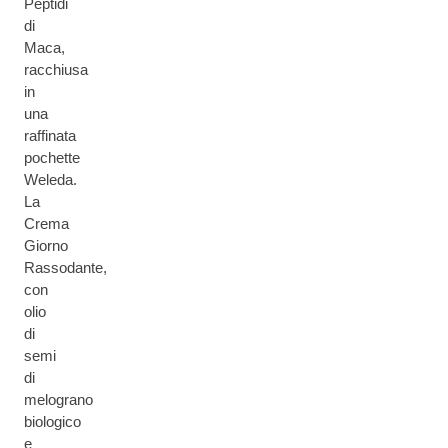
Peptidi
di
Maca,
racchiusa
in
una
raffinata
pochette
Weleda.
La
Crema
Giorno
Rassodante,
con
olio
di
semi
di
melograno
biologico
e