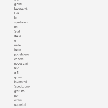
giorni
lavorativi.
Per
le
spedizioni
nel
Sud
Italia
e
nelle
Isole
potrebbero
essere
necessari
fino
a 5
giorni
lavorativi.
Spedizione
gratuita
per
ordini
superiori