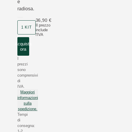
e
radiosa.
36,90 €
Il prezzo
1 KIT
include
l'IVA
Acquista
ora
I
prezzi
sono
comprensivi
di
IVA.
Maggiori
informazioni
sulla
spedizione.
Tempi
di
consegna:
1-2