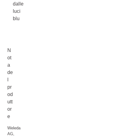
dalle
luci
blu
N
ot
a
de
l
pr
od
utt
or
e
Weleda
AG,