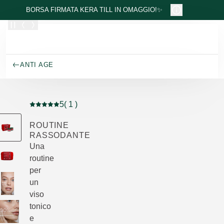
Passa al contenuto principale
BORSA FIRMATA KERA TILL IN OMAGGIO!✨
ANTI AGE
5
( 1 )
Valutazione attuale: 5 su 5 stelle recensito da 1 consum
ROUTINE
RASSODANTE
Una
routine
per
un
viso
tonico
e