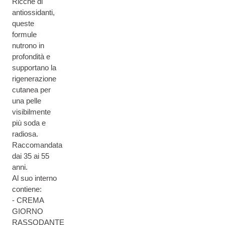
Ricche di
antiossidanti,
queste
formule
nutrono in
profondità e
supportano la
rigenerazione
cutanea per
una pelle
visibilmente
più soda e
radiosa.
Raccomandata
dai 35 ai 55
anni.
Al suo interno
contiene:
- CREMA
GIORNO
RASSODANTE