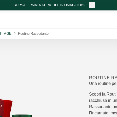
BORSA FIRMATA KERA TILL IN OMAGGIO!✨
TI AGE
Routine Rassodante
ROUTINE R
Una routine per
Scopri la Rout
racchiusa in u
Rassodante prot
l’incarnato, m