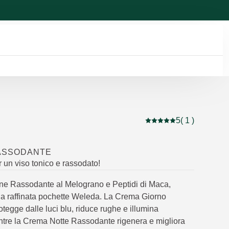
5
( 1 )
Valutazione attuale: 5 
ASSODANTE
 un viso tonico e rassodato!
ine Rassodante al Melograno e Peptidi di Maca,
na raffinata pochette Weleda. La Crema Giorno
egge dalle luci blu, riduce rughe e illumina
entre la Crema Notte Rassodante rigenera e migliora