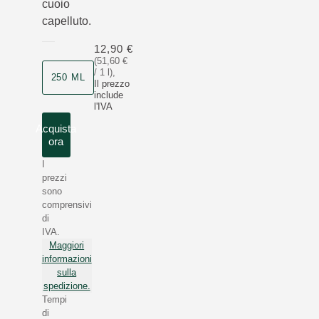
cuoio
capelluto.
12,90 €
(51,60 €
/ 1 l)
,
250 ML
Il prezzo
include
l'IVA
Acquista
ora
I
prezzi
sono
comprensivi
di
IVA.
Maggiori
informazioni
sulla
spedizione.
Tempi
di