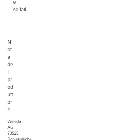
e
solfati
N
ot
a
de
l
pr
od
utt
or
e
Weleda
AG,
73525
Schwäbisch-