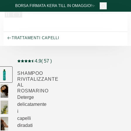
Passa al contenuto principale
BORSA FIRMATA KERA TILL IN OMAGGIO!✨
TRATTAMENTI CAPELLI
4.9
( 57 )
Valutazione attuale: 4.9 su 5 stelle recensito da 57 con
SHAMPOO
RIVITALIZZANTE
AL
ROSMARINO
Deterge
delicatamente
i
capelli
diradati