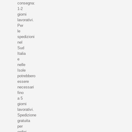
consegna:
1-2
giorni
lavorativi.
Per
le
spedizioni
nel
Sud
Italia
e
nelle
Isole
potrebbero
essere
necessari
fino
a 5
giorni
lavorativi.
Spedizione
gratuita
per
ordini