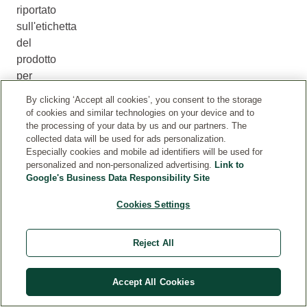
riportato
sull'etichetta
del
prodotto
per
informazioni
By clicking ‘Accept all cookies’, you consent to the storage
più
of cookies and similar technologies on your device and to
aggiornate.
the processing of your data by us and our partners. The
collected data will be used for ads personalization.
Si
Especially cookies and mobile ad identifiers will be used for
prega
personalized and non-personalized advertising.
Link to
di
Google's Business Data Responsibility Site
verificare
Cookies Settings
la
lista
degli
Reject All
ingredienti
prima
Accept All Cookies
di
utilizzare