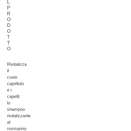
L
P
R
O
D
O
T
T
O
Rivitalizza
il
cuoio
capelluto
e i
capelli:
lo
shampoo
rivitalizzante
al
rosmarino