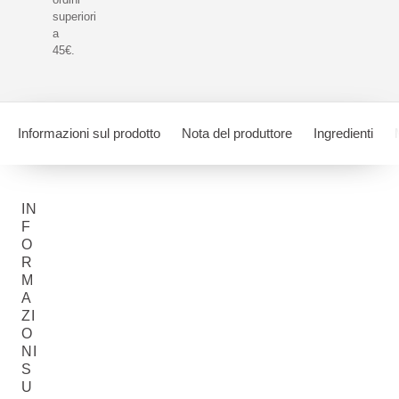
superiori
a
45€.
Informazioni sul prodotto
Nota del produttore
Ingredienti
IN
F
O
R
M
A
ZI
O
NI
S
U