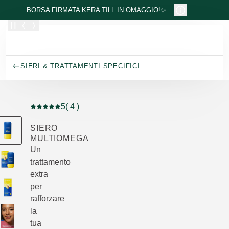
Passa al contenuto principale
BORSA FIRMATA KERA TILL IN OMAGGIO!✨
SIERI & TRATTAMENTI SPECIFICI
5
( 4 )
Valutazione attuale: 5 su 5 stelle recensito da 4 consum
SIERO
MULTIOMEGA
Un
trattamento
extra
per
rafforzare
la
tua