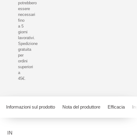
potrebbero
essere
necessari
fino
a 5
giorni
lavorativi.
Spedizione
gratuita
per
ordini
superiori
a
45€.
Informazioni sul prodotto
Nota del produttore
Efficacia
In
IN