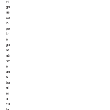
vi
go
ris
ce
la
pe
lle
e
ga
ra
nti
sc
e
un
a
ba
rri
er
a
cu
ta