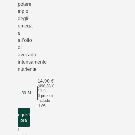
potere
triplo
degli
omega
e
all’olio
di
avocado
intensamente
nutriente.
14,90 €
(496,66 €
/ 1 l)
,
30 ML
Il prezzo
include
l'IVA
Acquista
ora
I