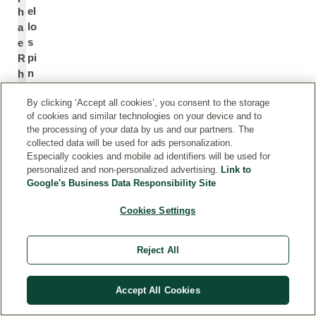
el
h
lo
a
s
e
pi
R
n
h
o
a
By clicking ‘Accept all cookies’, you consent to the storage
s
m
of cookies and similar technologies on your device and to
o
n
the processing of your data by us and our partners. The
o
collected data will be used for ads personalization.
i
Especially cookies and mobile ad identifiers will be used for
d
personalized and non-personalized advertising.
Link to
e
Google's Business Data Responsibility Site
s
Cookies Settings
O
*
il
Reject All
Tr
T
iid
ri
Accept All Cookies
ro
h
s
y