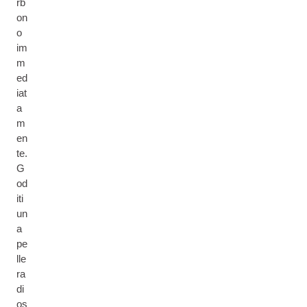
rb
on
o
im
m
ed
iat
a
m
en
te.
G
od
iti
un
a
pe
lle
ra
di
os