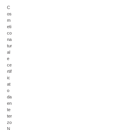
C
os
m
eti
co
na
tur
al
e
ce
rtif
ic
at
o
da
en
te
ter
zo
N