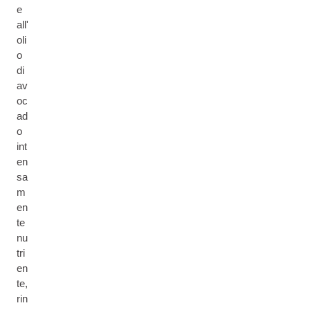
e
all'
oli
o
di
av
oc
ad
o
int
en
sa
m
en
te
nu
tri
en
te,
rin