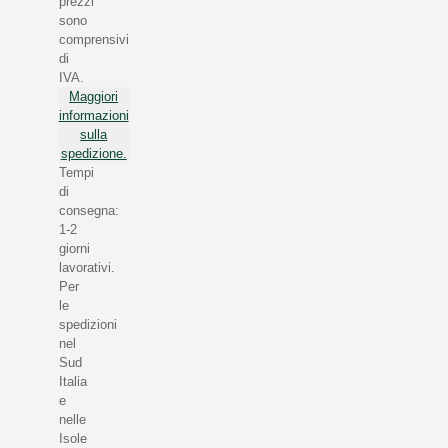
prezzi
sono
comprensivi
di
IVA.
Maggiori
informazioni
sulla
spedizione.
Tempi
di
consegna:
1-2
giorni
lavorativi.
Per
le
spedizioni
nel
Sud
Italia
e
nelle
Isole