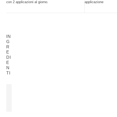
con 2 applicazioni al giorno.
applicazione
IN
G
R
E
DI
E
N
TI
OLIO DI AVOCADO
Persea gratissima (Avocado) Oil
LEGGI DI PIÙ