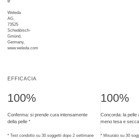
e
Weleda
AG,
73525
Schwäbisch-
Gmünd,
Germany,
www.weleda.com
EFFICACIA
100%
100%
Conferma: si prende cura intensamente della pelle. Test cond
Concorda: la pel
Conferma: si prende cura intensamente
Concorda: la pell
della pelle *
meno tesa e secca
* Test condotto su 30 soggetti dopo 2 settimane
* Misurato su 30 sogg