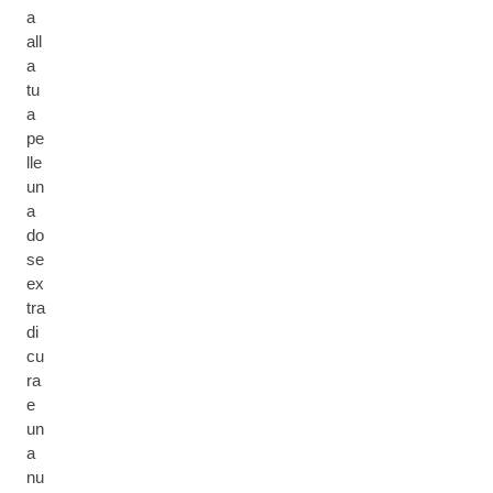
a
all
a
tu
a
pe
lle
un
a
do
se
ex
tra
di
cu
ra
e
un
a
nu