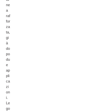
ne
a
raf
for
za
ta,
gi
à
do
po
du
e
ap
pli
ca
zi
on
i.
Le
go