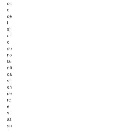
cc
e
de
l
si
er
o
so
no
fa
cili
da
st
en
de
re
e
si
as
so