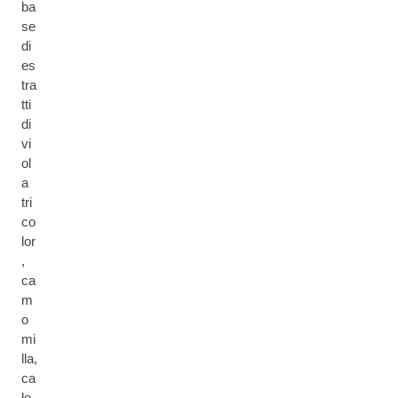
ba
se
di
es
tra
tti
di
vi
ol
a
tri
co
lor
,
ca
m
o
mi
lla,
ca
le