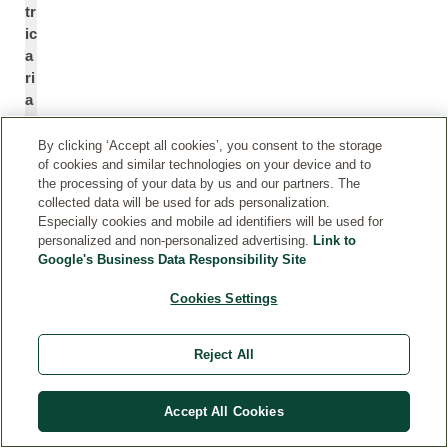
tr
ic
a
ri
a
)
F
By clicking ‘Accept all cookies’, you consent to the storage
l
of cookies and similar technologies on your device and to
the processing of your data by us and our partners. The
o
collected data will be used for ads personalization.
w
Especially cookies and mobile ad identifiers will be used for
e
personalized and non-personalized advertising.
Link to
r
Google's Business Data Responsibility Site
E
x
Cookies Settings
tr
a
Reject All
c
*
t
Accept All Cookies
E
C