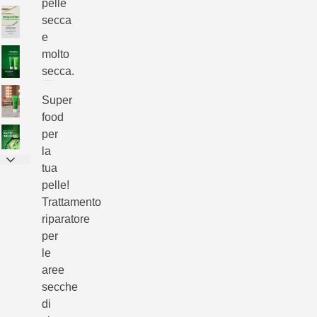
pelle
secca
e
molto
secca.
Super
food
per
la
tua
pelle!
Trattamento
riparatore
per
le
aree
secche
di