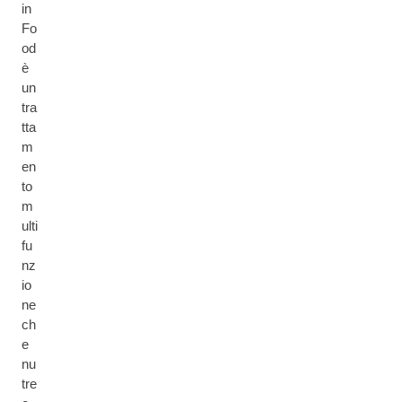
in
Fo
od
è
un
tra
tta
m
en
to
m
ulti
fu
nz
io
ne
ch
e
nu
tre