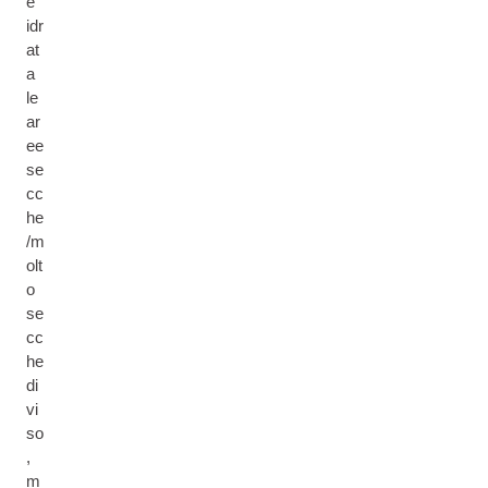
e
idr
at
a
le
ar
ee
se
cc
he
/m
olt
o
se
cc
he
di
vi
so
,
m