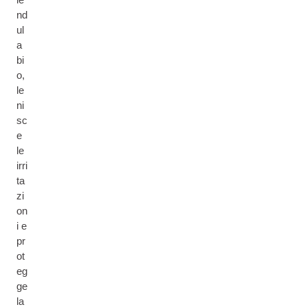
nd
ul
a
bi
o,
le
ni
sc
e
le
irri
ta
zi
on
i e
pr
ot
eg
ge
la