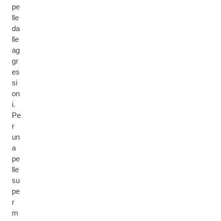
pe
lle
da
lle
ag
gr
es
si
on
i.
Pe
r
un
a
pe
lle
su
pe
r
m