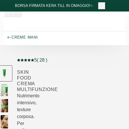
Passa al contenuto principale
BORSA FIRMATA KERA TILL IN OMAGGIO!✨
CREME MANI
5
( 28 )
Valutazione attuale: 5 su 5 stelle recensito da 28 cons
SKIN
FOOD
CREMA
MULTIFUNZIONE
Nutrimento
intensivo,
texture
corposa.
Per