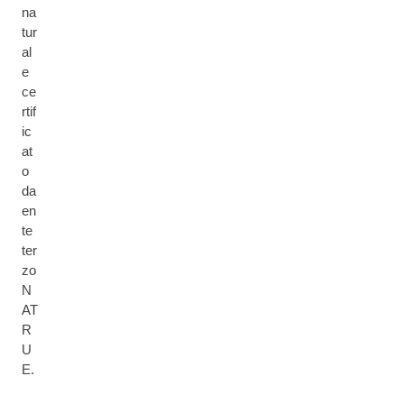
na
tur
al
e
ce
rtif
ic
at
o
da
en
te
ter
zo
N
AT
R
U
E.