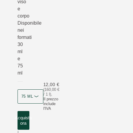
viso
e
corpo
Disponibile
nei
formati
30
ml
e
75
ml
12,00 €
(160,00 €
/ 1 l)
,
75 ML
Il prezzo
include
l'IVA
Acquista
ora
I