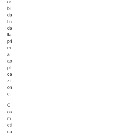
or
bi
da
fin
da
lla
pri
m
a
ap
pli
ca
zi
on
e.
C
os
m
eti
co