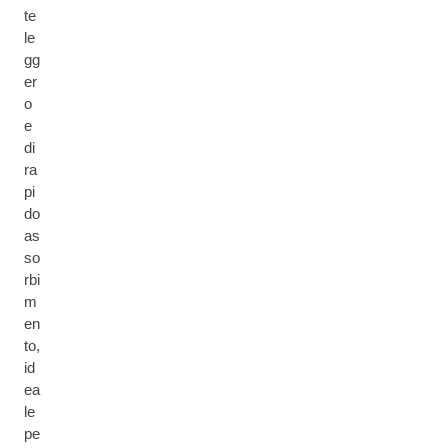
te
le
gg
er
o
e
di
ra
pi
do
as
so
rbi
m
en
to,
id
ea
le
pe