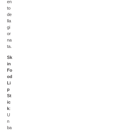
en
to
de
lla
gi
or
na
ta.
Sk
in
Fo
od
Li
p
St
ic
k
:
U
n
ba