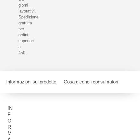
giorni
lavorativi.
Spedizione
gratuita
per
ordini
superiori
a
45€.
Informazioni sul prodotto
Cosa dicono i consumatori
IN
F
O
R
M
A