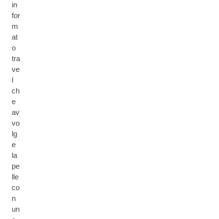
in
for
m
at
o
tra
ve
l
ch
e
av
vo
lg
e
la
pe
lle
co
n
un