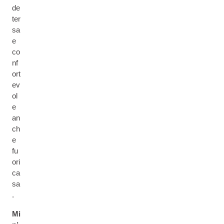
de
ter
sa
e
co
nf
ort
ev
ol
e
an
ch
e
fu
ori
ca
sa
.
Mi