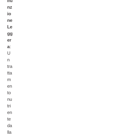
ifu
nz
io
ne
Le
gg
er
a
:
U
n
tra
tta
m
en
to
nu
tri
en
te
da
lla