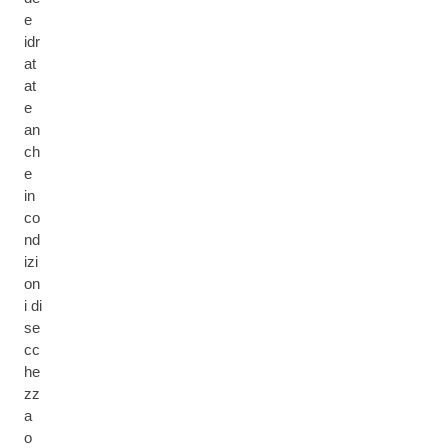
e
idr
at
at
e
an
ch
e
in
co
nd
izi
on
i di
se
cc
he
zz
a
o