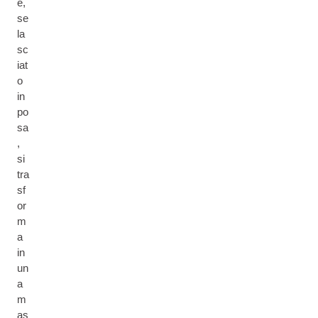
e,
se
la
sc
iat
o
in
po
sa
,
si
tra
sf
or
m
a
in
un
a
m
as