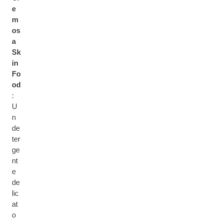
e
m
os
a
Sk
in
Fo
od
:
U
n
de
ter
ge
nt
e
de
lic
at
o