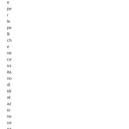
e
pe
r
le
pe
lli
ch
e
ne
ce
ss
ita
no
di
idr
at
az
io
ne
se
nz