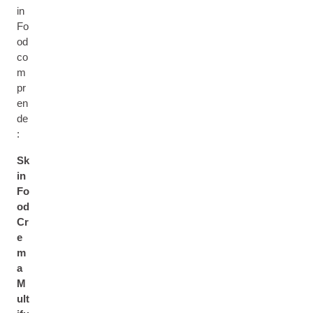
in
Fo
od
co
m
pr
en
de
:
Sk
in
Fo
od
Cr
e
m
a
M
ult