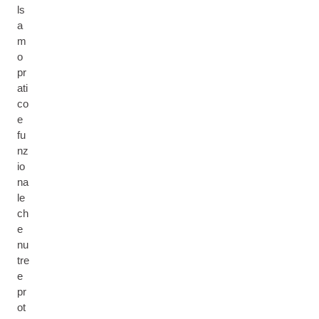
ls
a
m
o
pr
ati
co
e
fu
nz
io
na
le
ch
e
nu
tre
e
pr
ot