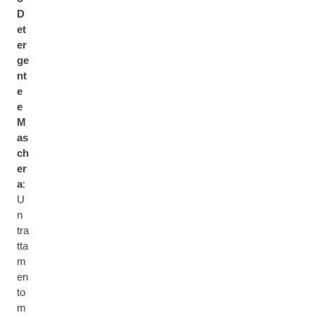
D
et
er
ge
nt
e
e
M
as
ch
er
a
:
U
n
tra
tta
m
en
to
m