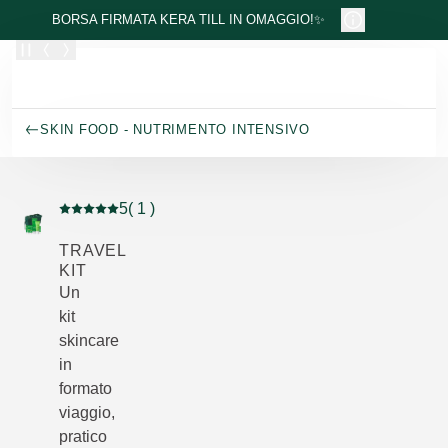
Passa al contenuto principale
BORSA FIRMATA KERA TILL IN OMAGGIO!✨
SKIN FOOD - NUTRIMENTO INTENSIVO
5
( 1 )
Valutazione attuale: 5 su 5 stelle recensito da 1 consum
TRAVEL
KIT
Un
kit
skincare
in
formato
viaggio,
pratico