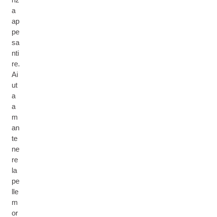
a
ap
pe
sa
nti
re.
Ai
ut
a
a
m
an
te
ne
re
la
pe
lle
m
or