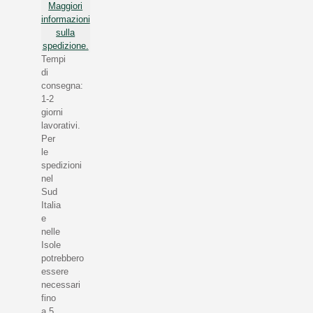
Maggiori
informazioni
sulla
spedizione.
Tempi
di
consegna:
1-2
giorni
lavorativi.
Per
le
spedizioni
nel
Sud
Italia
e
nelle
Isole
potrebbero
essere
necessari
fino
a 5