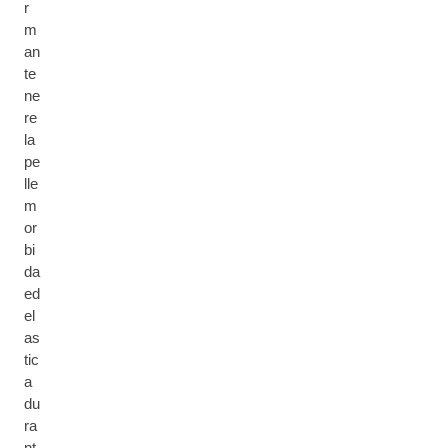
r
m
an
te
ne
re
la
pe
lle
m
or
bi
da
ed
el
as
tic
a
du
ra
nt