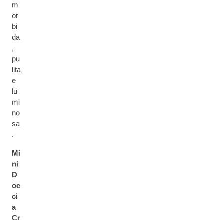
m
or
bi
da
,
pu
lita
e
lu
mi
no
sa
.
Mi
ni
D
oc
ci
a
Cr