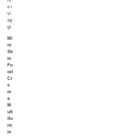
e i
vi
ag
gi.
Mi
ni
Sk
in
Fo
od
Cr
e
m
a
M
ult
ifu
nz
io