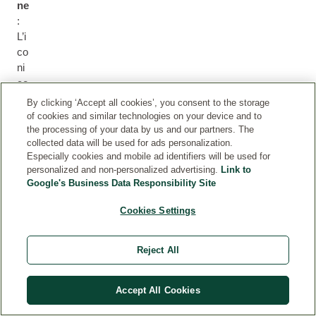
ne
:
L’i
co
ni
co
tra
By clicking ‘Accept all cookies’, you consent to the storage
tta
of cookies and similar technologies on your device and to
m
the processing of your data by us and our partners. The
collected data will be used for ads personalization.
en
Especially cookies and mobile ad identifiers will be used for
to
personalized and non-personalized advertising.
Link to
m
Google's Business Data Responsibility Site
ulti
us
Cookies Settings
o
in
Reject All
for
m
at
Accept All Cookies
o
tra