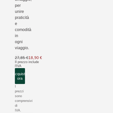
per
unire
praticità
e
comodità
in
ogni
viaggio.
27,85 €
18,90 €
Solo 18,90 € invece di 27,85 €
Il prezzo include
l'IVA
Acquista
ora
I
prezzi
sono
comprensivi
di
IVA.