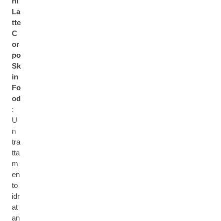
ni
La
tte
C
or
po
Sk
in
Fo
od
:
U
n
tra
tta
m
en
to
idr
at
an