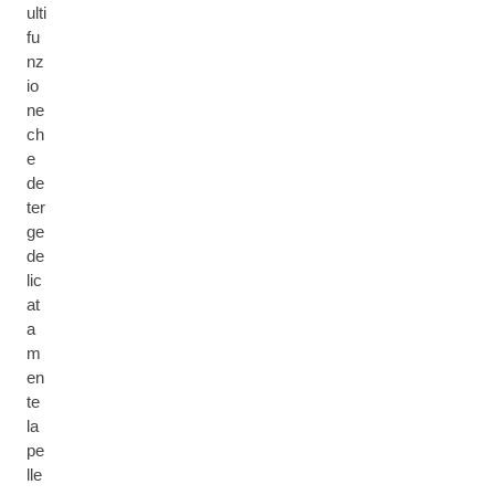
ulti
fu
nz
io
ne
ch
e
de
ter
ge
de
lic
at
a
m
en
te
la
pe
lle