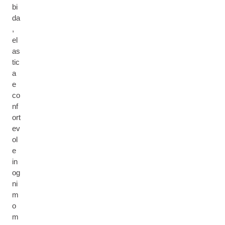
bi
da
,
el
as
tic
a
e
co
nf
ort
ev
ol
e
in
og
ni
m
o
m