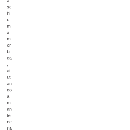
a
sc
hi
u
m
a
m
or
bi
da
,
ai
ut
an
do
a
m
an
te
ne
rla