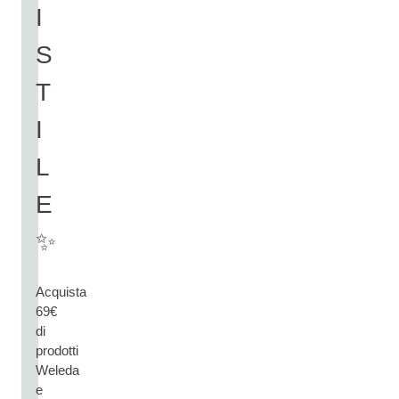
I
S
T
I
L
E
✨
Acquista
69€
di
prodotti
Weleda
e