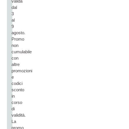
valida
dal
3
al
9
agosto.
Promo
non
cumulabile
con
altre
promozioni
e
codici
sconto
in
corso
di
validità.
La
promo