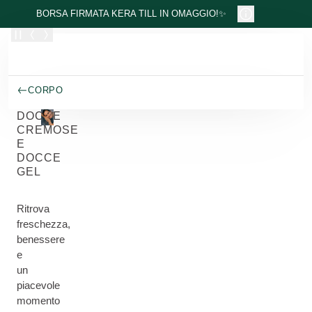
Passa al contenuto principale
BORSA FIRMATA KERA TILL IN OMAGGIO!✨
CORPO
DOCCE
CREMOSE
E
DOCCE
GEL
Ritrova
freschezza,
benessere
e
un
piacevole
momento