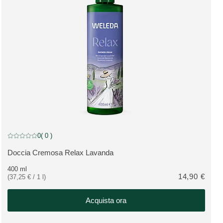
0
( 0 )
Valutazione attuale: 0 su 5 stelle recensito da 0 consumatori
Doccia Cremosa Relax Lavanda
VEDI PRODOTTO:
400 ml
14,90 €
(37,25 € / 1 l)
Acquista ora