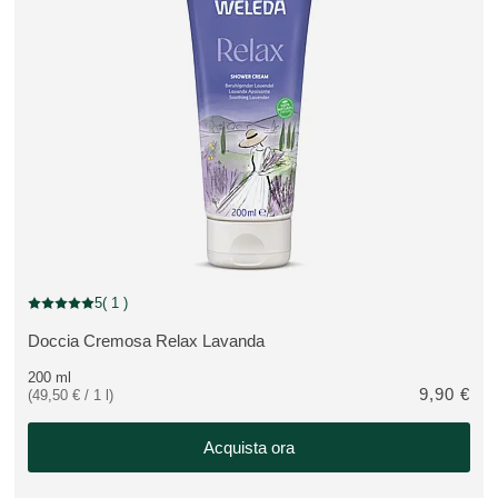
5
( 1 )
Valutazione attuale: 5 su 5 stelle recensito da 1 consumatori
Doccia Cremosa Relax Lavanda
VEDI PRODOTTO:
200 ml
9,90 €
(49,50 € / 1 l)
Acquista ora