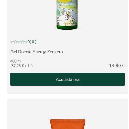
0
( 0 )
Valutazione attuale: 0 su 5 stelle recensito da 0 consumatori
Gel Doccia Energy Zenzero
VEDI PRODOTTO:
400 ml
14,90 €
(37,25 € / 1 l)
Acquista ora