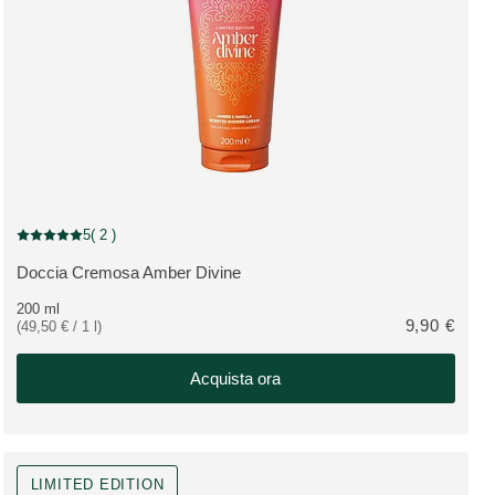
Limited Edition
5
( 2 )
Valutazione attuale: 5 su 5 stelle recensito da 2 consumatori
Doccia Cremosa Amber Divine
VEDI PRODOTTO:
200 ml
9,90 €
(49,50 € / 1 l)
Acquista ora
LIMITED EDITION