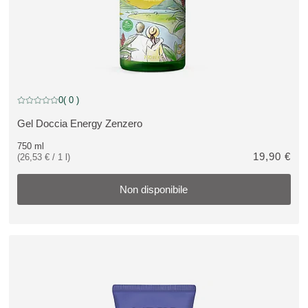
Non disponibile
0
( 0 )
Valutazione attuale: 0 su 5 stelle recensito da 0 consumatori
Gel Doccia Energy Zenzero
VEDI PRODOTTO:
750 ml
19,90 €
(26,53 € / 1 l)
Non disponibile