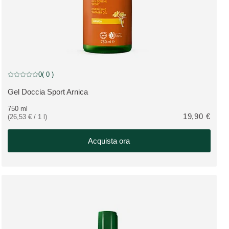
0
( 0 )
Valutazione attuale: 0 su 5 stelle recensito da 0 consumatori
Gel Doccia Sport Arnica
VEDI PRODOTTO:
750 ml
19,90 €
(26,53 € / 1 l)
Acquista ora