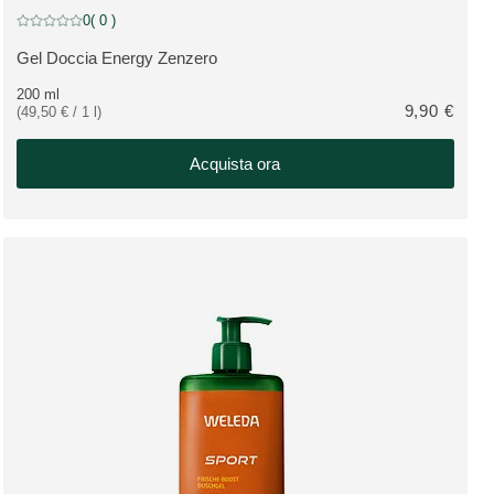
0
( 0 )
Valutazione attuale: 0 su 5 stelle recensito da 0 consumatori
Gel Doccia Energy Zenzero
VEDI PRODOTTO:
200 ml
9,90 €
(49,50 € / 1 l)
Acquista ora