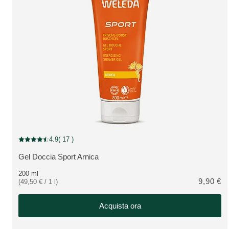
4.9
( 17 )
Valutazione attuale: 4.9 su 5 stelle recensito da 17 consumatori
Gel Doccia Sport Arnica
VEDI PRODOTTO:
200 ml
9,90 €
(49,50 € / 1 l)
Acquista ora