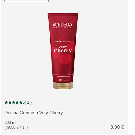
Limited Edition
5
( 1 )
Valutazione attuale: 5 su 5 stelle recensito da 1 consumatori
Doccia Cremosa Very Cherry
VEDI PRODOTTO:
200 ml
9,90 €
(49,50 € / 1 l)