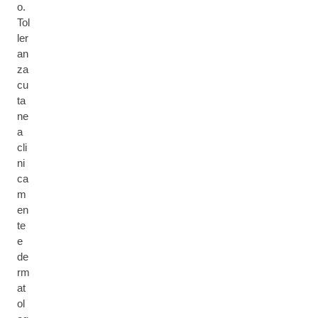
o.
Tol
ler
an
za
cu
ta
ne
a
cli
ni
ca
m
en
te
e
de
rm
at
ol