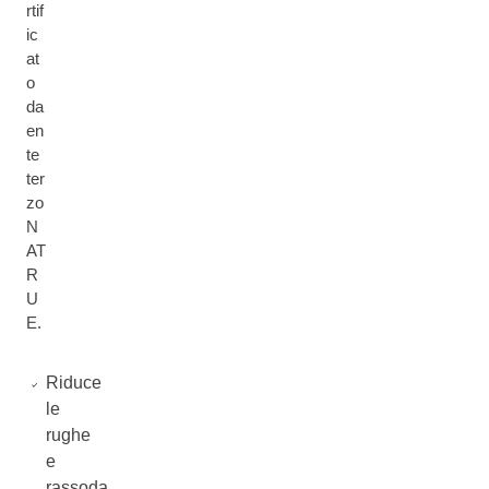
rtif
ic
at
o
da
en
te
ter
zo
N
AT
R
U
E.
Riduce
le
rughe
e
rassoda