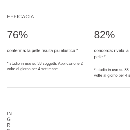
EFFICACIA
76%
82%
conferma: la pelle risulta più elastica. studio in uso su 33 so
concorda: rivela l
conferma: la pelle risulta più elastica *
concorda: rivela la 
pelle *
* studio in uso su 33 soggetti. Applicazione 2
volte al giorno per 4 settimane.
* studio in uso su 33
volte al giorno per 4 
IN
G
R