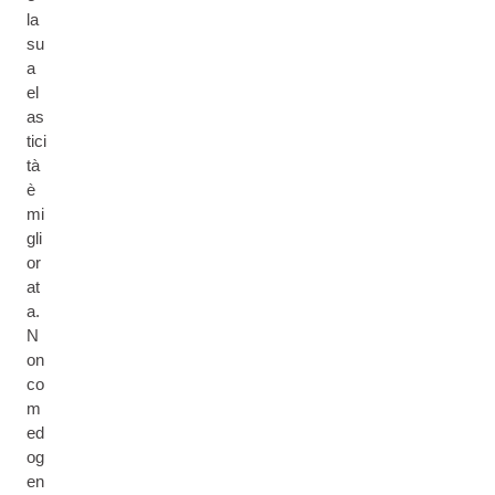
la
su
a
el
as
tici
tà
è
mi
gli
or
at
a.
N
on
co
m
ed
og
en