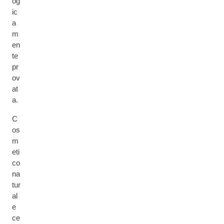
og
ic
a
m
en
te
pr
ov
at
a.
C
os
m
eti
co
na
tur
al
e
ce