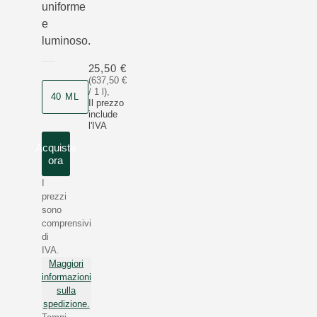
uniforme
e
luminoso.
25,50 €
(637,50 €
/ 1 l)
,
40 ML
Il prezzo
include
l'IVA
Acquista
ora
I
prezzi
sono
comprensivi
di
IVA.
Maggiori
informazioni
sulla
spedizione.