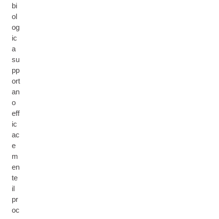
bi
ol
og
ic
a
su
pp
ort
an
o
eff
ic
ac
e
m
en
te
il
pr
oc