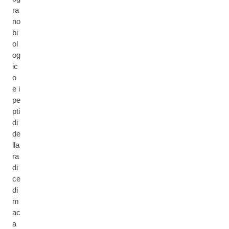
ra
no
bi
ol
og
ic
o
e i
pe
pti
di
de
lla
ra
di
ce
di
m
ac
a