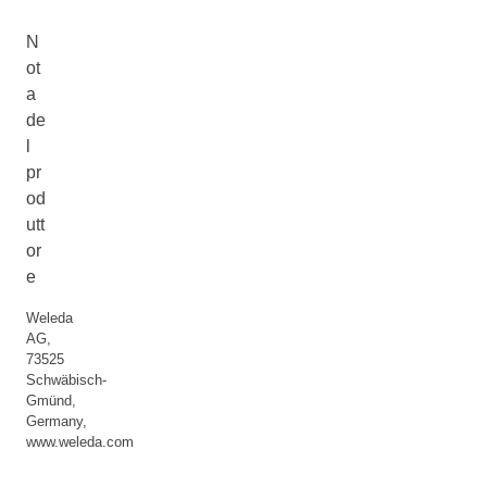
N
ot
a
de
l
pr
od
utt
or
e
Weleda
AG,
73525
Schwäbisch-
Gmünd,
Germany,
www.weleda.com