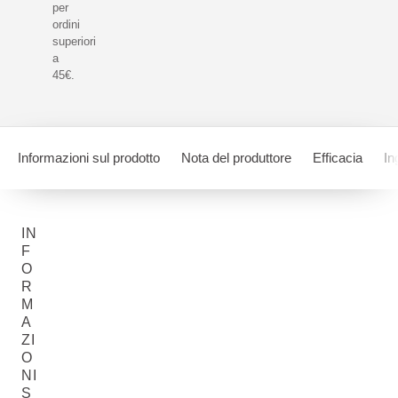
per
ordini
superiori
a
45€.
Informazioni sul prodotto
Nota del produttore
Efficacia
In
IN
F
O
R
M
A
ZI
O
NI
S