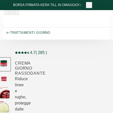
Passa al contenuto principale
BORSA FIRMATA KERA TILL IN OMAGGIO!✨
TRATTAMENTI GIORNO
4.7
( 285 )
Valutazione attuale: 4.7 su 5 stelle recensito da 285 c
CREMA
GIORNO
RASSODANTE
Riduce
linee
e
rughe,
protegge
dalle