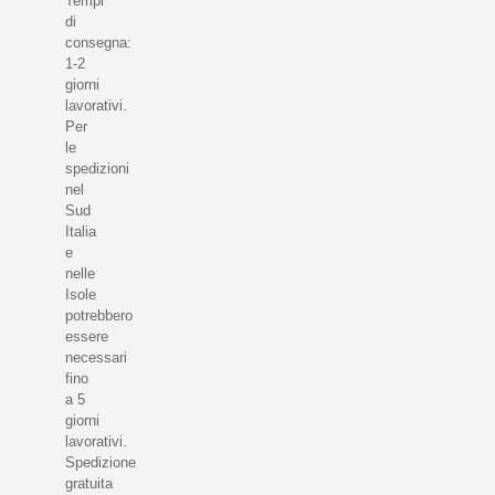
Tempi
di
consegna:
1-2
giorni
lavorativi.
Per
le
spedizioni
nel
Sud
Italia
e
nelle
Isole
potrebbero
essere
necessari
fino
a 5
giorni
lavorativi.
Spedizione
gratuita