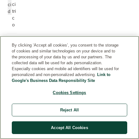
ci
ci
tri
d
c
o
Vi
T
By clicking ‘Accept all cookies’, you consent to the storage
ta
o
of cookies and similar technologies on your device and to
m
c
the processing of your data by us and our partners. The
in
o
collected data will be used for ads personalization.
Especially cookies and mobile ad identifiers will be used for
a
p
personalized and non-personalized advertising.
Link to
E
h
Google's Business Data Responsibility Site
e
r
Cookies Settings
ol
Reject All
H
H
y
y
d
d
Accept All Cookies
r
r