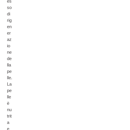
es
so
di
rig
en
er
az
io
ne
de
lla
pe
lle.
La
pe
lle
è
nu
trit
a
e