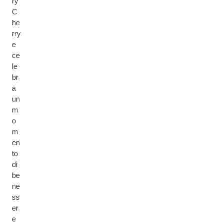
ry
C
he
rry
e
ce
le
br
a
un
m
o
m
en
to
di
be
ne
ss
er
e