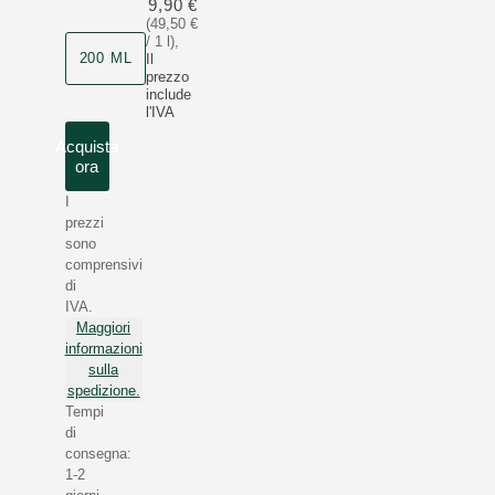
9,90 €
(49,50 €
/ 1 l)
,
200 ML
Il
prezzo
include
l'IVA
Acquista
ora
I
prezzi
sono
comprensivi
di
IVA.
Maggiori
informazioni
sulla
spedizione.
Tempi
di
consegna:
1-2