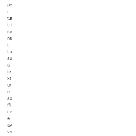
pe
r
tut
ti i
se
ns
i.
La
su
a
te
xt
ur
e
so
ffi
ce
e
av
vo