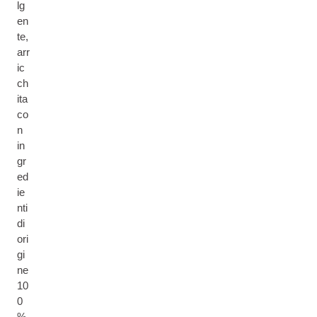
lg
en
te,
arr
ic
ch
ita
co
n
in
gr
ed
ie
nti
di
ori
gi
ne
10
0
%