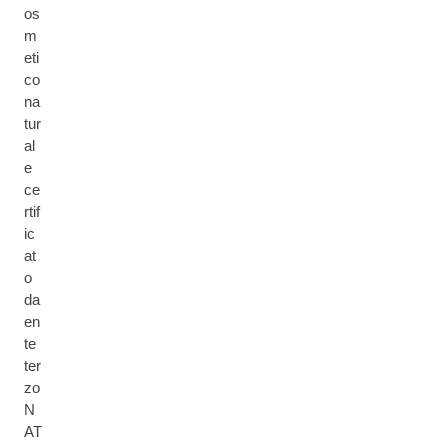
os
m
eti
co
na
tur
al
e
ce
rtif
ic
at
o
da
en
te
ter
zo
N
AT