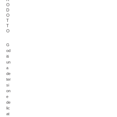
O
D
O
T
T
O
G
od
iti
un
a
de
ter
si
on
e
de
lic
at