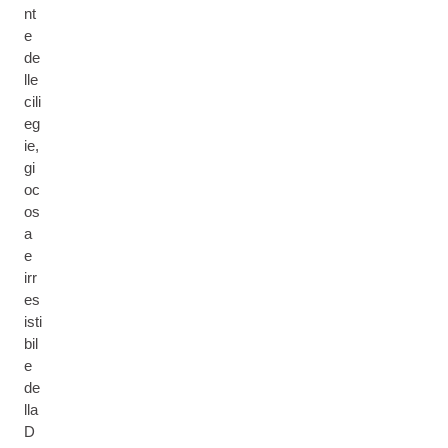
nt
e
de
lle
cili
eg
ie,
gi
oc
os
a
e
irr
es
isti
bil
e
de
lla
D