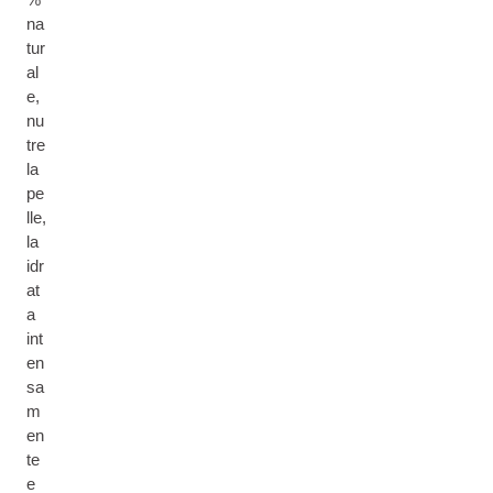
na
tur
al
e,
nu
tre
la
pe
lle,
la
idr
at
a
int
en
sa
m
en
te
e