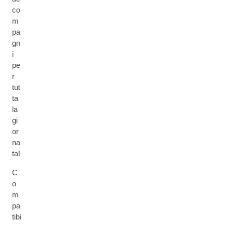
co
m
pa
gn
i
pe
r
tut
ta
la
gi
or
na
ta!
C
o
m
pa
tibi