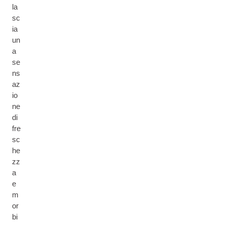
la
sc
ia
un
a
se
ns
az
io
ne
di
fre
sc
he
zz
a
e
m
or
bi