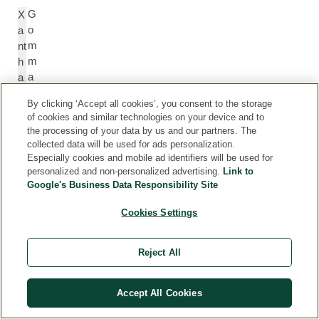
G
X
o
a
m
nt
m
h
a
a
x
n
By clicking ‘Accept all cookies’, you consent to the storage
a
G
of cookies and similar technologies on your device and to
nt
u
the processing of your data by us and our partners. The
a
m
collected data will be used for ads personalization.
n
Especially cookies and mobile ad identifiers will be used for
a
personalized and non-personalized advertising.
Link to
Google's Business Data Responsibility Site
Li
Li
Cookies Settings
m
m
o
o
Reject All
n
n
e
e
n
n
Accept All Cookies
e
e