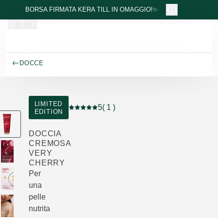
Passa al contenuto principale
BORSA FIRMATA KERA TILL IN OMAGGIO!✨
DOCCE
LIMITED
5
( 1 )
EDITION
Valutazione attuale: 5 su 5 stelle recensito
DOCCIA
CREMOSA
VERY
CHERRY
Per
una
pelle
nutrita