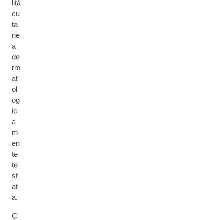
lità
cu
ta
ne
a
de
rm
at
ol
og
ic
a
m
en
te
te
st
at
a.
C