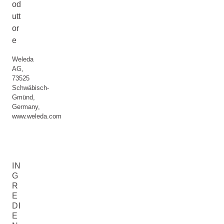
od
utt
or
e
Weleda
AG,
73525
Schwäbisch-
Gmünd,
Germany,
www.weleda.com
IN
G
R
E
DI
E