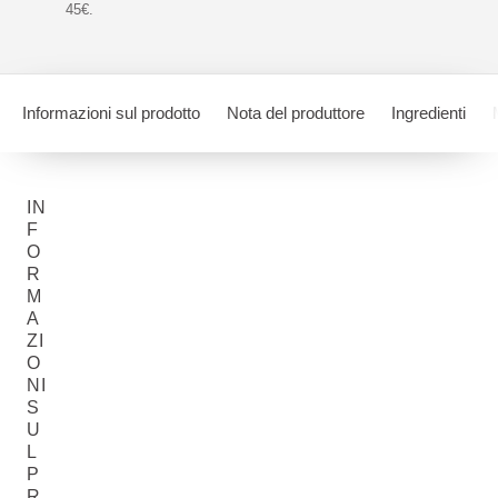
45€.
Informazioni sul prodotto
Nota del produttore
Ingredienti
IN
F
O
R
M
A
ZI
O
NI
S
U
L
P
R