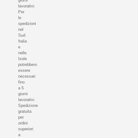
giorni
lavorativi.
Per
le
spedizioni
nel
Sud
Italia
e
nelle
Isole
potrebbero
essere
necessari
fino
a 5
giorni
lavorativi.
Spedizione
gratuita
per
ordini
superiori
a