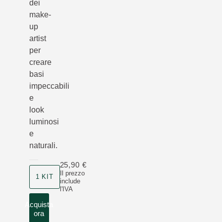
dei
make-
up
artist
per
creare
basi
impeccabili
e
look
luminosi
e
naturali.
25,90 €
Il prezzo
1 KIT
include
l'IVA
Acquista
ora