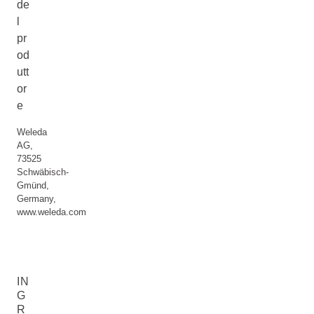
de
l
pr
od
utt
or
e
Weleda
AG,
73525
Schwäbisch-
Gmünd,
Germany,
www.weleda.com
IN
G
R