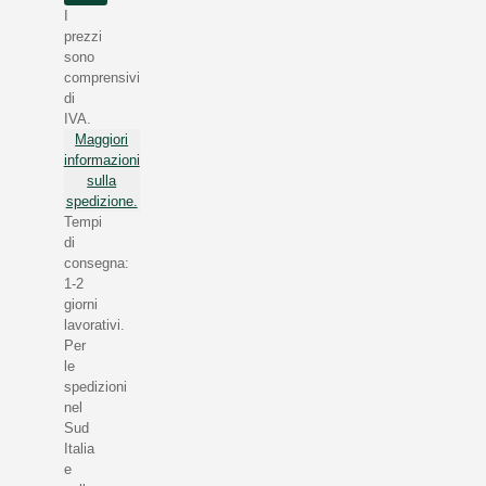
I
prezzi
sono
comprensivi
di
IVA.
Maggiori
informazioni
sulla
spedizione.
Tempi
di
consegna:
1-2
giorni
lavorativi.
Per
le
spedizioni
nel
Sud
Italia
e