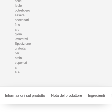
nelle
Isole
potrebbero
essere
necessari
fino
a 5
giorni
lavorativi.
Spedizione
gratuita
per
ordini
superiori
a
45€.
Informazioni sul prodotto
Nota del produttore
Ingredienti