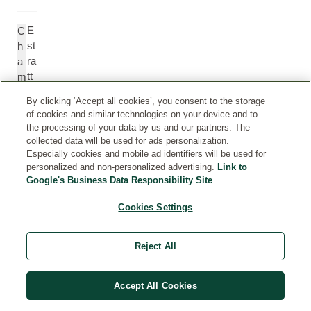
E
C
st
h
ra
a
tt
m
o
o
By clicking ‘Accept all cookies’, you consent to the storage
di
m
of cookies and similar technologies on your device and to
fi
ill
the processing of your data by us and our partners. The
or
a
collected data will be used for ads personalization.
i
R
Especially cookies and mobile ad identifiers will be used for
personalized and non-personalized advertising.
di
Link to
e
Google's Business Data Responsibility Site
c
c
a
ut
Cookies Settings
m
it
o
a
m
(
Reject All
ill
M
a
at
Accept All Cookies
ri
c