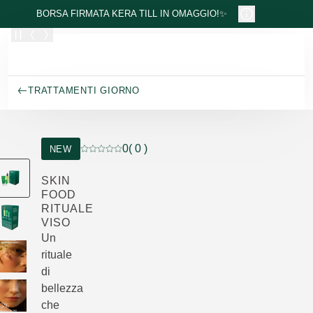
Passa al contenuto principale
BORSA FIRMATA KERA TILL IN OMAGGIO!✨
TRATTAMENTI GIORNO
0
( 0 )
NEW
Valutazione attuale: 0 su 5 stelle recensito da 
SKIN
FOOD
RITUALE
VISO
Un
rituale
di
bellezza
che