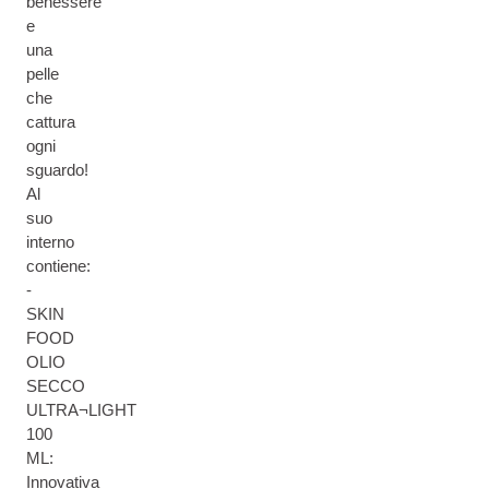
benessere
e
una
pelle
che
cattura
ogni
sguardo!
Al
suo
interno
contiene:
-
SKIN
FOOD
OLIO
SECCO
ULTRA¬LIGHT
100
ML:
Innovativa