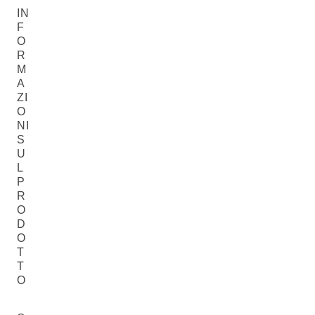
IN
F
O
R
M
A
ZI
O
NI
S
U
L
P
R
O
D
O
T
T
O