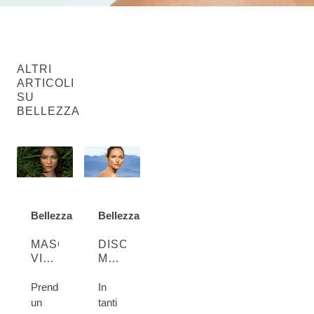
ALTRI
ARTICOLI
SU
BELLEZZA
Bellezza
Bellezza
DISCOVER MORE ABOUT CATEGORY:
DISCOVER MORE ABOUT CATEGORY:
MASCHERE
DISCROMIE,
VISO
MACCHIE
NUTRIENTI
DELL'ETÀ
DA
E
Prendetevi
In
FARE
LENTIGGINI:
un
tanti