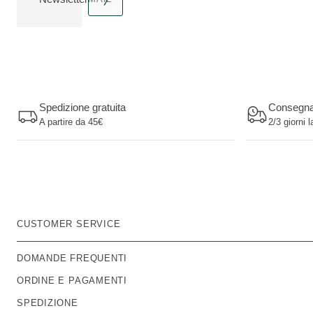
ricca
invecchiamento
e
della
intensa
pelle.
maschera
Scopri
per i
come
piedi.
il
collagene
Spedizione gratuita
Consegn
supporta
A partire da 45€
2/3 giorni l
la
salute
della
pelle
e
aiuta
a
CUSTOMER SERVICE
mantenere
un
DOMANDE FREQUENTI
aspetto
ORDINE E PAGAMENTI
giovane.
SPEDIZIONE