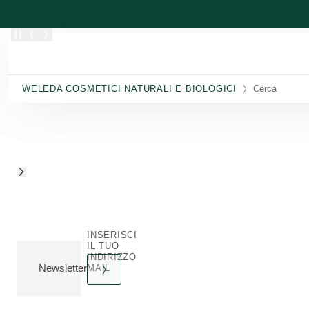
Passa al contenuto principale
WELEDA COSMETICI NATURALI E BIOLOGICI
Cerca
Mostra Prodotti search result page for your search term ""
INSERISCI
IL TUO
INDIRIZZO
Newsletter
MAIL